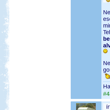
Ne
es
mi
Te
be
al
Ne
go
Ha 
#4
í