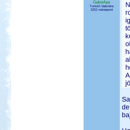
GaborApa
N
Turkish Valentine
3252 mániapont
r
i
t
k
o
h
a
h
A
j
Sa
de
ba