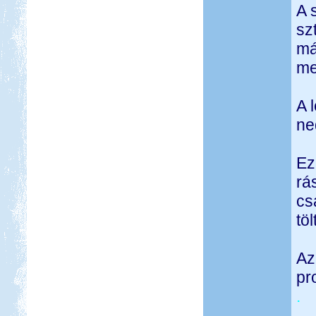
A 
sz
má
me
A 
ne
Ez
rá
cs
tö
Az
pr
.