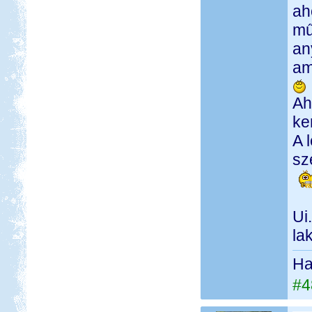
ah
mű
an
am
Ah
ke
A 
sz
Ui
la
Ha 
#4