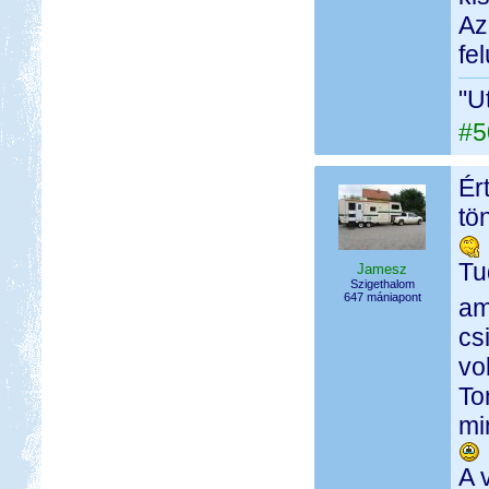
Az
fel
"U
#5
Ér
tö
Tu
Jamesz
Szigethalom
647 mániapont
am
cs
vo
To
mi
A 