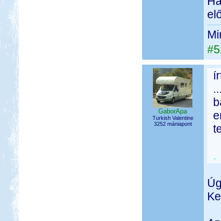
Ha
el
Mi
#5
í
.
b
GaborApa
e
Turkish Valentine
3252 mániapont
t
.
Úg
Ke