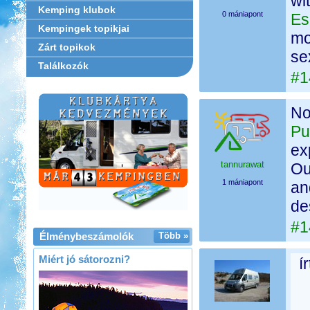
wi
Kemping klubok
0 mániapont
Es
Kempingek topikjai
mo
Zárt topikok
se
Találkozók
#1
No
Pu
ex
tannurawat
Ou
1 mániapont
an
de
#1
Élménybeszámolók
Több »
Miért jó sátorozni?
í