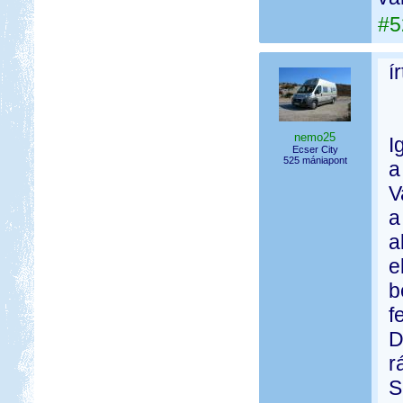
#5
í
nemo25
I
Ecser City
525 mániapont
a
V
a
a
e
b
f
D
r
S