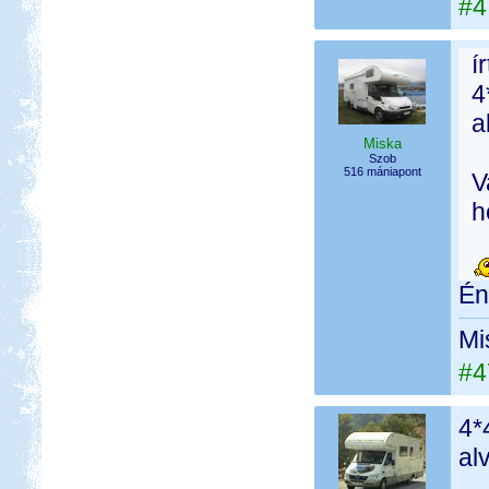
#4
í
4
a
Miska
Szob
516 mániapont
V
h
Én
Mi
#4
4*
al