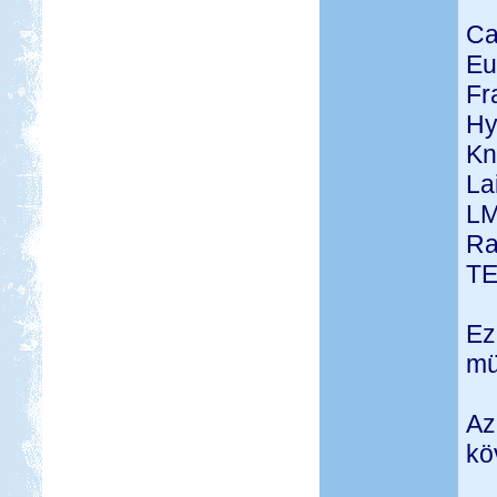
Ca
Eu
Fr
Hy
Kn
La
L
Ra
T
Ez
mü
Az
kö