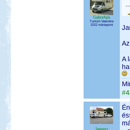
.
GaborApa
Turkish Valentine
3252 mániapont
Ja
Az
A 
ha
Mi
#4
Én
és
má
Jamesz