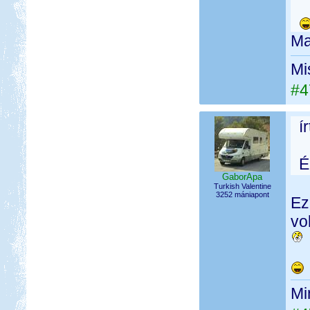
Ma
Mi
#4
í
É
GaborApa
Turkish Valentine
3252 mániapont
Ez
vol
Mi