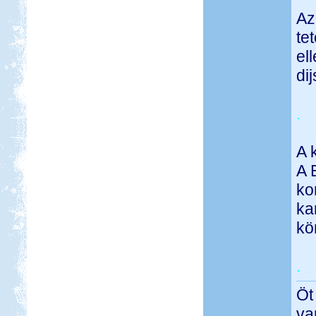
Az
te
el
di
.
A 
A 
ko
ka
kö
.
Öt
va