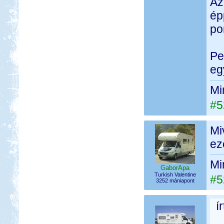
Az
ép
po
Pe
eg
Mi
#5
Mi
ez
Mi
GaborApa
Turkish Valentine
#5
3252 mániapont
í