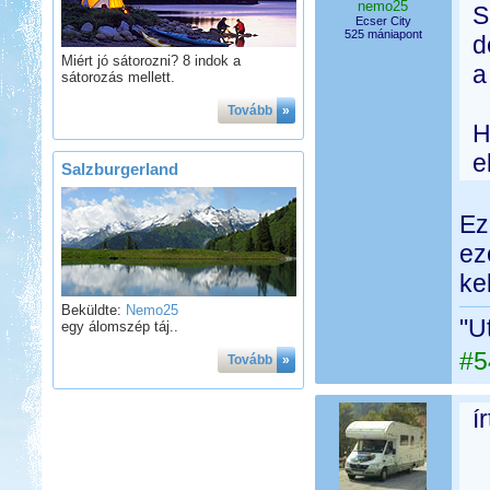
nemo25
S
Ecser City
525 mániapont
d
Miért jó sátorozni? 8 indok a
a
sátorozás mellett.
Tovább
»
H
e
Salzburgerland
Ez
ez
ke
Beküldte:
Nemo25
"U
egy álomszép táj..
#5
Tovább
»
í