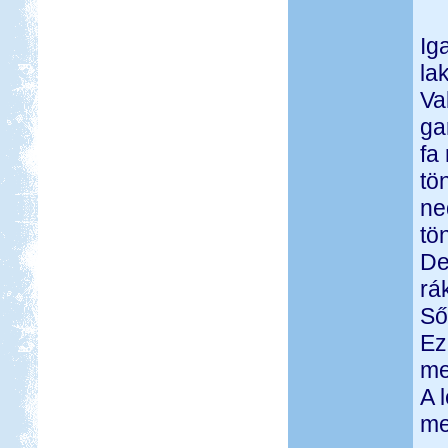
Ig
la
Va
ga
fa
tö
ne
tö
De
rá
Ső
Ez
me
A 
me