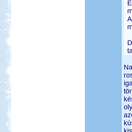
E
m
A
m
D
t
Na
ro
ig
tö
ké
ol
az
kú
ki