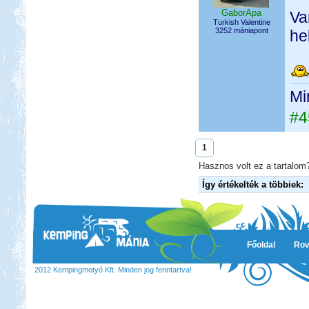
GaborApa
Va
Turkish Valentine
3252 mániapont
he
Mi
#4
1
Hasznos volt ez a tartalom?
Így értékelték a többiek:
Főoldal
Rov
2012 Kempingmotyó Kft. Minden jog fenntartva!