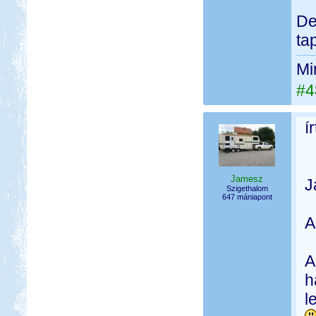
De
ta
Mi
#4
í
Jamesz
J
Szigethalom
647 mániapont
A
A
h
l