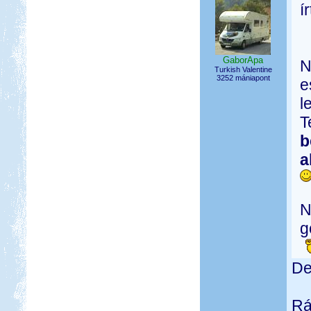
í
GaborApa
N
Turkish Valentine
3252 mániapont
e
l
T
b
a
N
g
De
Rá