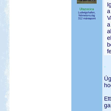
I
Utazocica
a
Ludwigshafen,
Németország
V
312 mániapont
a
a
e
b
f
.
Úg
ho
Et
ga