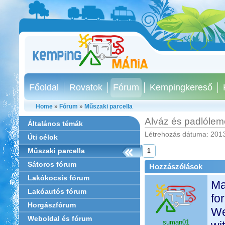
Főoldal
Rovatok
Fórum
Kempingkereső
Home
»
Fórum
»
Műszaki parcella
Alváz és padlóle
Általános témák
Létrehozás dátuma: 2013
Úti célok
Műszaki parcella
1
Sátoros fórum
Hozzászólások
Lakókocsis fórum
Ma
Lakóautós fórum
fo
Horgászfórum
We
Weboldal és fórum
suman01