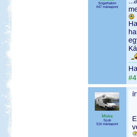
..
Szigethalom
647 mániapont
me
Ha
ha
eg
Ká
Ha 
#4
í
Miska
E
Szob
516 mániapont
v