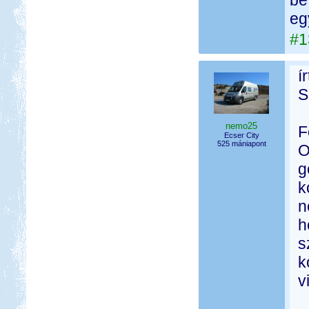
be
eg
#1
í
S
nemo25
F
Ecser City
525 mániapont
O
g
k
n
h
s
k
v