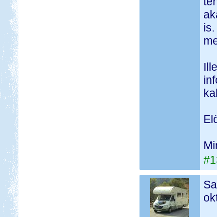
te
ak
is
me
Il
in
ka
El
Mi
#1
Sa
ok