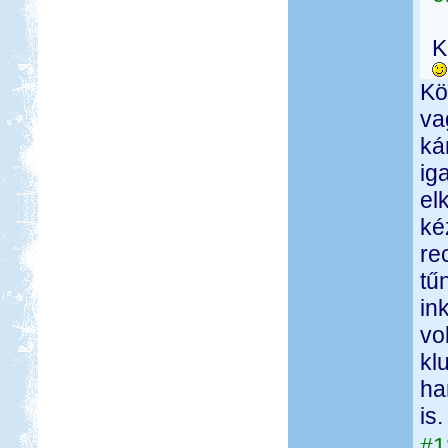
K
Kö
va
ká
ig
el
ké
re
tű
in
vo
kl
ha
is.
#1