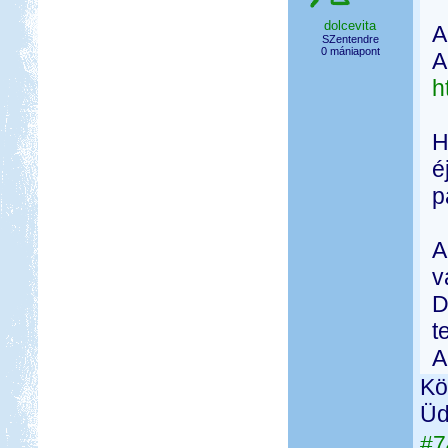
dolcevita
A
SZentendre
0 mániapont
A
h
H
é
p
A
v
D
t
A
Kö
Üd
#7