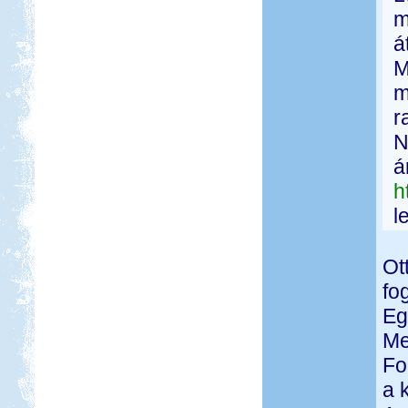
m
á
M
m
r
N
á
h
l
Ot
fo
Eg
Me
Fo
a 