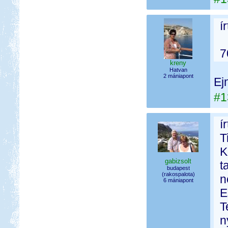
í
7
kreny
Hatvan
2 mániapont
Ej
#1
í
T
K
gabizsolt
t
budapest
(rakospalota)
n
6 mániapont
E
T
n