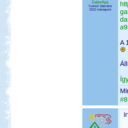
GaborApa
htt
Turkish Valentine
3252 mániapont
ga
da
a9
A 
Ál
Íg
Mi
#8
í