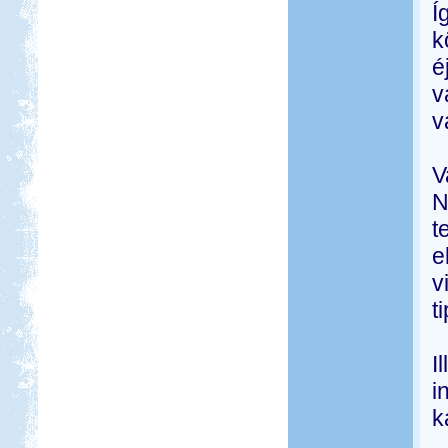
Í
k
é
v
v
V
N
t
e
v
t
I
i
k