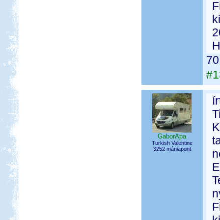
F
k
2
H
70
#1
í
T
K
GaborApa
t
Turkish Valentine
3252 mániapont
n
E
T
n
F