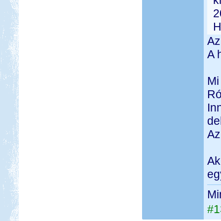
k
2
H
Az
A 
Mi
Ró
In
de
Az
Ak
eg
Mi
#1