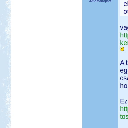
3252 mániapont
e
o
va
ht
ke
A 
eg
cs
ho
Ez
ht
to