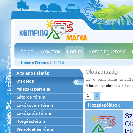
Főoldal
Rovatok
Fórum
Kempingkereső
Home
»
Fórum
»
Úti célok
Olaszország
Általános témák
Létrehozás dátuma: 2012
Úti célok
A látogatók által beküldött
Műszaki parcella
1
2
Sátoros fórum
Hozzászólások
Lakókocsis fórum
Lakóautós fórum
Sz
Horgászfórum
Ol
Weboldal és fórum
la