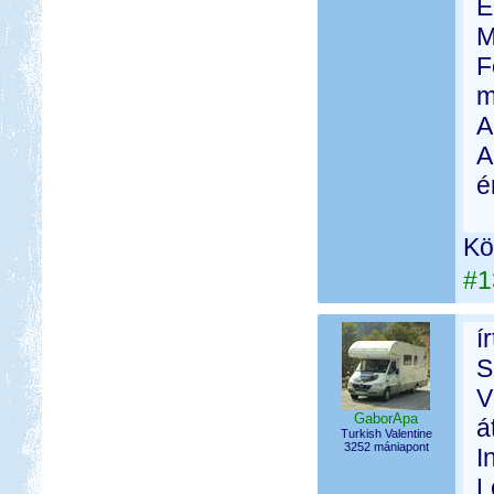
E
M
F
m
A
A
é
Kö
#1
í
S
V
GaborApa
á
Turkish Valentine
3252 mániapont
I
L