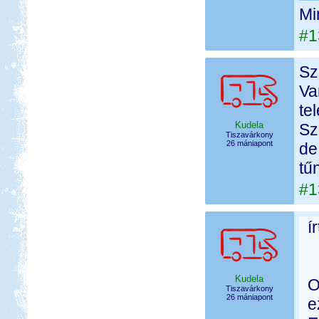
Mi
#1
Sz
Va
te
Kudela
Sz
Tiszavárkony
26 mániapont
de
tű
#1
í
Kudela
O
Tiszavárkony
26 mániapont
e