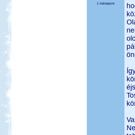
1 mániapont
ho
kö
Ol
ne
ol
pá
ön
Íg
kö
éj
To
kö
Va
Ne