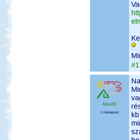
Va
ht
el
Ke
Mi
#1
Na
Mi
va
Mimi30
ré
1 mániapont
kb
mi
sz