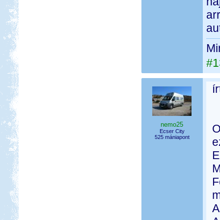
ha
ar
au
Mi
#1
í
nemo25
O
Ecser City
525 mániapont
e
E
M
F
m
A