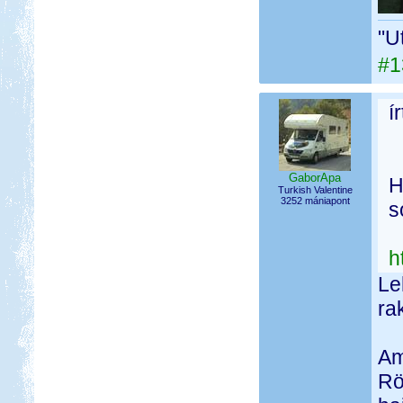
"U
#1
í
GaborApa
H
Turkish Valentine
3252 mániapont
s
h
Le
ra
Am
Rö