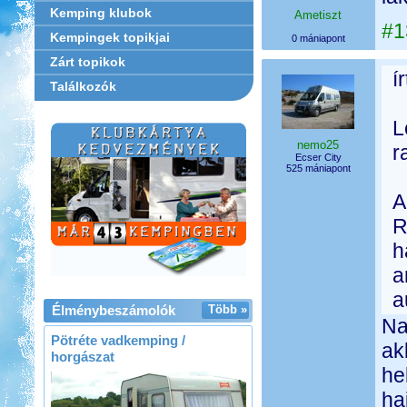
Kemping klubok
Ametiszt
#1
Kempingek topikjai
0 mániapont
Zárt topikok
í
Találkozók
L
nemo25
r
Ecser City
525 mániapont
A
R
h
a
a
Élménybeszámolók
Több »
Na
Pötréte vadkemping /
ak
horgászat
he
ha