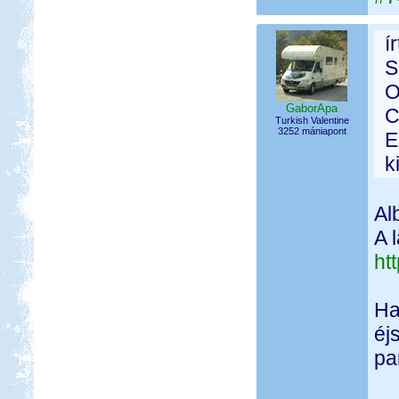
í
S
O
GaborApa
C
Turkish Valentine
3252 mániapont
E
k
Al
A 
ht
Ha
éj
pa