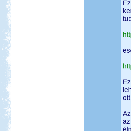
Ez
ke
tu
ht
ese
ht
Ez
le
ot
Az
az
él