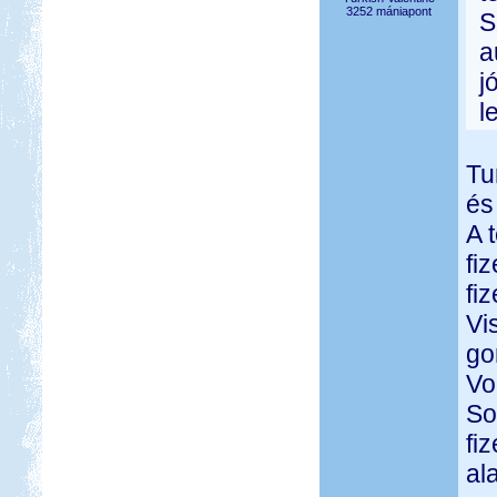
3252 mániapont
S
a
j
l
Tu
és
A 
fi
fi
Vi
go
Vo
So
fi
al