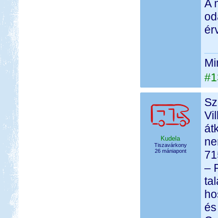
A 
od
ér
Mi
#1
Sz
Vi
át
Kudela
ne
Tiszavárkony
26 mániapont
71
– 
ta
ho
és