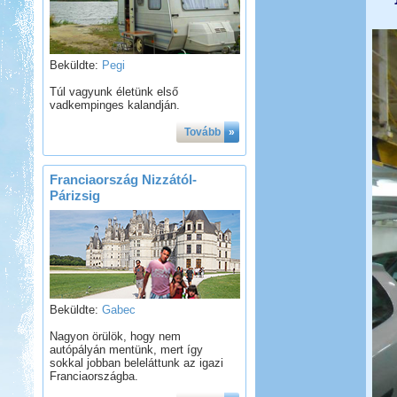
Beküldte:
Pegi
Túl vagyunk életünk első
vadkempinges kalandján.
Tovább
»
Franciaország Nizzától-
Párizsig
Beküldte:
Gabec
Nagyon örülök, hogy nem
autópályán mentünk, mert így
sokkal jobban beleláttunk az igazi
Franciaországba.