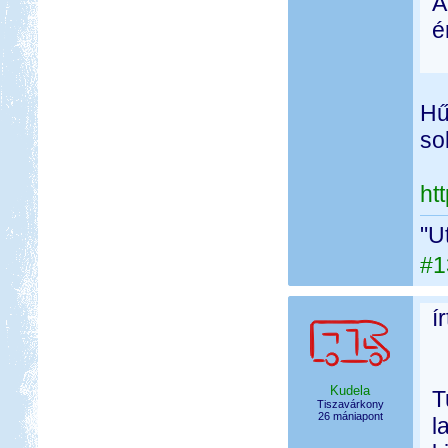
A
é
Hű
so
ht
"U
#1
í
Kudela
T
Tiszavárkony
26 mániapont
l