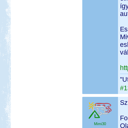
íg
au
Es
Mi
es
vá
ht
"U
#1
Sz
Fo
Mimi30
Ol