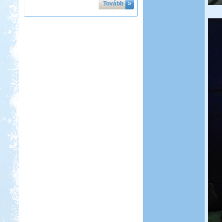
Tovább
»