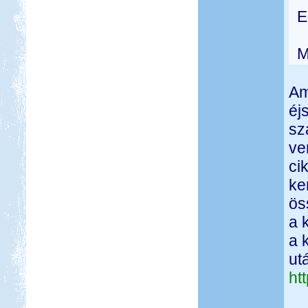
E
M
Am
éj
sz
ve
ci
ke
ös
a 
a 
ut
ht