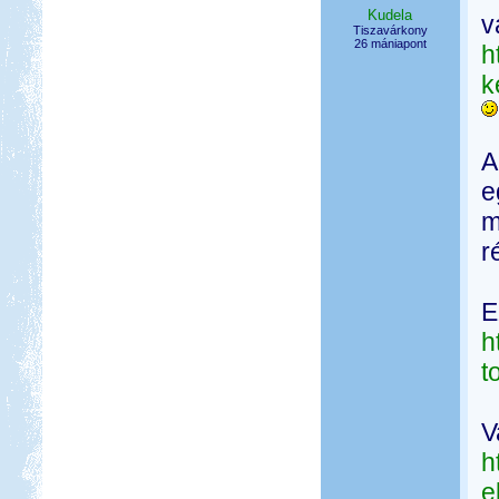
Kudela
v
Tiszavárkony
26 mániapont
h
k
A
e
m
r
E
h
t
V
h
e