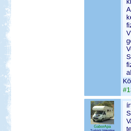
k
A
k
f
V
g
V
S
f
a
Kö
#1
í
S
V
GaborApa
t
Turkish Valentine