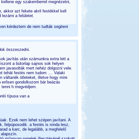
t kellene egy szakemberrel megnézetni,
 akkor azt fekete akril festékkel kell
ezárni a felületet.
lyen kérdeztem de nem tudták segiteni
dok összeszedni.
ok javítás után számunkra extra lett a
Viszont a bútorlap sajnos sok helyen
nem javasolták mert nehéz dolgozni vele.
t tehát festés nem tudom .... Valaki
 váltanék ötleteket, illetve hogy mire
en erősen gondolkozom bár beázás
k tenni h megvédjem.
nló típusa van a
súak. Ezek nem lehet szépen javítani. A
k, felpúposodik. a festés is ronda lesz,
marad a karc, de legalább, a megfelelő
 alapszín.
ató műanyag panelek illesztésénél szokott