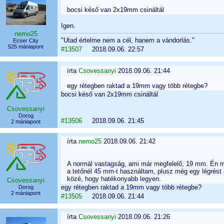
bocsi késő van 2x19mm csináltál
Igen.
nemo25
"Utad értelme nem a cél, hanem a vándorlás."
Ecser City
525 mániapont
#13507
2018.09.06. 22:57
írta
Csovessanyi
2018.09.06. 21:44
egy rétegben raktad a 19mm vagy több rétegbe?
bocsi késő van 2x19mm csináltál
Csovessanyi
Dorog
#13506
2018.09.06. 21:45
2 mániapont
írta
nemo25
2018.09.06. 21:42
A normál vastagság, ami már megfelelő, 19 mm. Én m
a tetőnél 45 mm-t használtam, plusz még egy légrést i
közé, hogy hatékonyabb legyen.
Csovessanyi
egy rétegben raktad a 19mm vagy több rétegbe?
Dorog
2 mániapont
#13505
2018.09.06. 21:44
írta
Csovessanyi
2018.09.06. 21:26