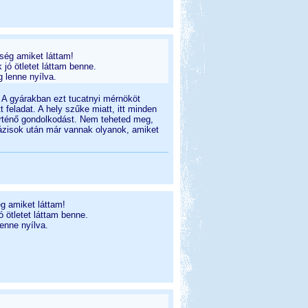
ség amiket láttam!
jó ötletet láttam benne.
 lenne nyílva.
 A gyárakban ezt tucatnyi mérnököt
 feladat. A hely szűke miatt, itt minden
rténő gondolkodást. Nem teheted meg,
ázisok után már vannak olyanok, amiket
g amiket láttam!
 ötletet láttam benne.
enne nyílva.