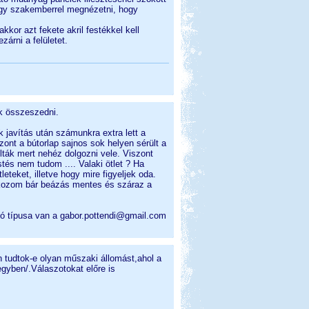
egy szakemberrel megnézetni, hogy
kkor azt fekete akril festékkel kell
árni a felületet.
k összeszedni.
 javítás után számunkra extra lett a
szont a bútorlap sajnos sok helyen sérült a
lták mert nehéz dolgozni vele. Viszont
stés nem tudom .... Valaki ötlet ? Ha
eteket, illetve hogy mire figyeljek oda.
kozom bár beázás mentes és száraz a
ló típusa van a gabor.pottendi@gmail.com
tudtok-e olyan műszaki állomást,ahol a
egyben/.Válaszotokat előre is