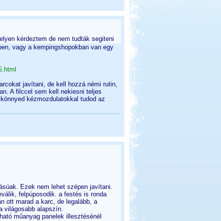
helyen kérdeztem de nem tudták segiteni
nében, vagy a kempingshopokban van egy
5.html
cokat javítani, de kell hozzá némi rutin,
. A filccel sem kell nekiesni teljes
a, könnyed kézmozdulatokkal tudod az
zásúak. Ezek nem lehet szépen javítani.
válik, felpúposodik. a festés is ronda
an ott marad a karc, de legalább, a
 a világosabb alapszín.
lható műanyag panelek illesztésénél