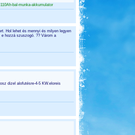
-110Ah-bal-munka-akkumulator
t. Hol lehet és mennyi és milyen legyen
ll e hozzá szuszogó. ?? Várom a
osz dizel alofutésre-4-5 KW.eloreis