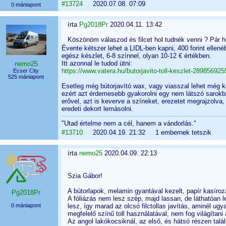
#13724
2020.07.08. 07:09
0 mániapont
írta
Pg2018Pr
2020.04.11. 13:42
Köszönöm válaszod és filcet hol tudnék venni ? Pár 
Évente kétszer lehet a LIDL-ben kapni, 400 forint elle
egész készlet, 6-8 színnel, olyan 10-12 € értékben.
Itt azonnal le tudod ütni:
nemo25
https://www.vatera.hu/butorjavito-toll-keszlet-289856925
Ecser City
525 mániapont
Esetleg még bútorjavító wax, vagy viasszal lehet még kar
ezért azt érdemesebb gyakorolni egy nem látszó sarokban
erővel, azt is keverve a színeket, erezetet megrajzolv
eredeti dekort lemásolni.
"Utad értelme nem a cél, hanem a vándorlás."
#13710
2020.04.19. 21:32 1 embernek tetszik
írta
nemo25
2020.04.09. 22:13
Szia Gábor!
A bútorlapok, melamin gyantával kezelt, papír kasíro
Pg2018Pr
A fóliázás nem lesz szép, majd lassan, de láthatóan le
0 mániapont
lesz, így marad az olcsó filctollas javítás, aminél ugy
megfelelő színű toll használatával, nem fog világítani
Az angol lakókocsiknál, az első, és hátsó részen talá