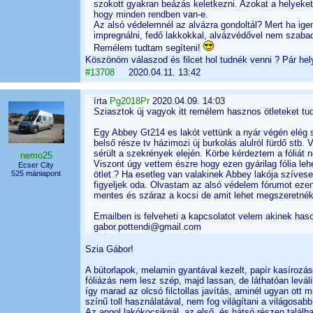
szokott gyakran beázás keletkezni. Azokat a helyeke
hogy minden rendben van-e.
Az alsó védelemnél az alvázra gondoltál? Mert ha igen,
impregnálni, fedő lakkokkal, alvázvédővel nem szabad l
Remélem tudtam segíteni!
Köszönöm válaszod és filcet hol tudnék venni ? Pár he
#13708
2020.04.11. 13:42
írta
Pg2018Pr
2020.04.09. 14:03
Sziasztok új vagyok itt remélem hasznos ötleteket tu
Egy Abbey Gt214 es lakót vettünk a nyár végén elég s
belső része tv házimozi új burkolás alulról fürdő stb. 
sérült a szekrények elején. Körbe kérdeztem a fóliát 
nemo25
Viszont úgy vettem észre hogy ezen gyárilag fólia lehe
Ecser City
525 mániapont
ötlet ? Ha esetleg van valakinek Abbey lakója szívesen
figyeljek oda. Olvastam az alsó védelem fórumot ez
mentes és száraz a kocsi de amit lehet megszeretné
Emailben is felveheti a kapcsolatot velem akinek haso
gabor.pottendi@gmail.com
Szia Gábor!
A bútorlapok, melamin gyantával kezelt, papír kasírozá
fóliázás nem lesz szép, majd lassan, de láthatóan leváli
így marad az olcsó filctollas javítás, aminél ugyan ott 
színű toll használatával, nem fog világítani a világosabb
Az angol lakókocsiknál, az első, és hátsó részen találh