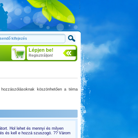
Lépjen be!
Regisztráljon!
a hozzászólásoknak köszönhetően a téma
ort. Hol lehet és mennyi és milyen
lés és kell e hozzá szuszogó. ?? Várom