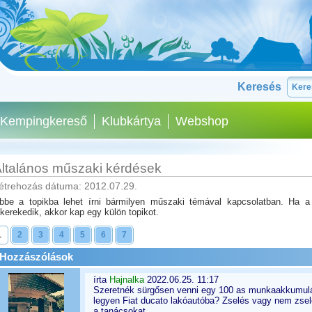
Keresés
Kempingkereső
Klubkártya
Webshop
ltalános műszaki kérdések
étrehozás dátuma: 2012.07.29.
bbe a topikba lehet írni bármilyen műszaki témával kapcsolatban. Ha 
ikerekedik, akkor kap egy külön topikot.
1
2
3
4
5
6
7
Hozzászólások
írta
Hajnalka
2022.06.25. 11:17
Szeretnék sürgősen venni egy 100 as munkaakkumulát
legyen Fiat ducato lakóautóba? Zselés vagy nem zse
a tanácsokat