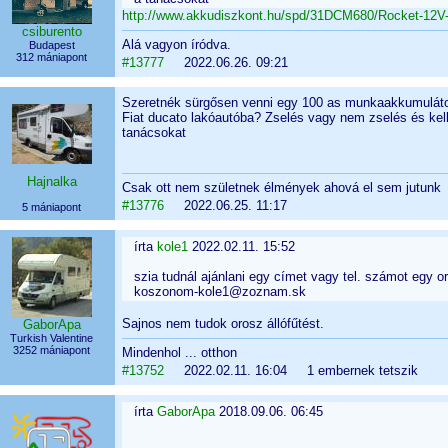
http://www.akkudiszkont.hu/spd/31DCM680/Rocket-12V
csiburento
Alá vagyon íródva.
Budapest
312 mániapont
#13777
2022.06.26. 09:21
Szeretnék sürgősen venni egy 100 as munkaakkumulátor
Fiat ducato lakóautóba? Zselés vagy nem zselés és ke
tanácsokat
Hajnalka
Csak ott nem születnek élmények ahová el sem jutunk
#13776
2022.06.25. 11:17
5 mániapont
írta
kole1
2022.02.11. 15:52
szia tudnál ajánlani egy címet vagy tel. számot egy or
koszonom-kole1@zoznam.sk
Sajnos nem tudok orosz állófűtést.
GaborApa
Turkish Valentine
3252 mániapont
Mindenhol ... otthon
#13752
2022.02.11. 16:04 1 embernek tetszik
írta
GaborApa
2018.09.06. 06:45