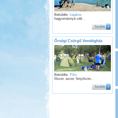
Beküldte:
kajakos
hagyománnyá vált...
Tovább
»
Őrségi Csörgő Vendégház
Beküldte:
Piho
főszer, aszer, fenyőszer...
Tovább
»