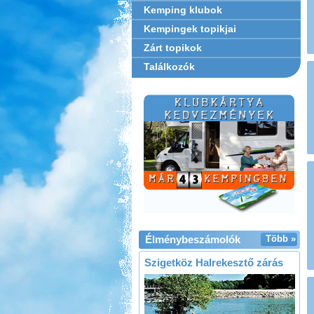
Kemping klubok
Kempingek topikjai
Zárt topikok
Találkozók
Élménybeszámolók
Több »
Szigetköz Halrekesztő zárás