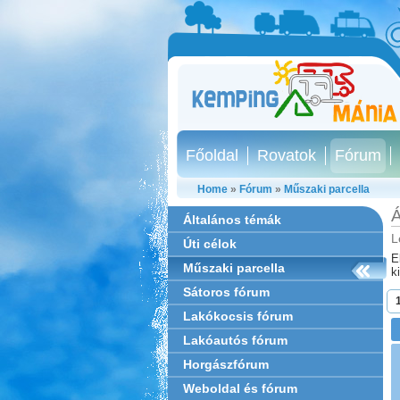
Főoldal
Rovatok
Fórum
Home
»
Fórum
»
Műszaki parcella
Á
Általános témák
L
Úti célok
E
Műszaki parcella
k
Sátoros fórum
Lakókocsis fórum
Lakóautós fórum
Horgászfórum
Weboldal és fórum