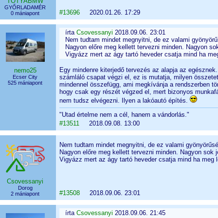
TOTYABMW
GYŐRLADAMÉR
#13696
2020.01.26. 17:29
0 mániapont
írta
Csovessanyi
2018.09.06. 23:01
Nem tudtam mindet megnyitni, de ez valami gyönyörű
Nagyon előre meg kellett tervezni minden. Nagyon sok 
Vigyázz mert az ágy tartó heveder csatja mind ha meg
Egy mindenre kiterjedő tervezés az alapja az egésznek.
nemo25
számláló csapat végzi el, ez is mutatja, milyen összetett
Ecser City
525 mániapont
mindennel összefügg, ami megkívánja a rendszerben tö
hogy csak egy részét végzed el, mert bizonyos munkaf
nem tudsz elvégezni. Ilyen a lakóautó építés.
"Utad értelme nem a cél, hanem a vándorlás."
#13511
2018.09.08. 13:00
Nem tudtam mindet megnyitni, de ez valami gyönyörűsé
Nagyon előre meg kellett tervezni minden. Nagyon sok jó
Vigyázz mert az ágy tartó heveder csatja mind ha meg l
Csovessanyi
Dorog
#13508
2018.09.06. 23:01
2 mániapont
írta
Csovessanyi
2018.09.06. 21:45