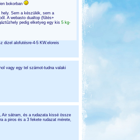
nden bokorban
a hely. Sem a készülék, sem a
ből. A webasto dualtop (fűtés+
gáztűzhely pedig elketyeg egy kis
5 kg-
z dizel alofutésre-4-5 KW.eloreis
 hol vagy egy tel számot-tudna valaki
Air sátram, és a rudazata kissé össze
a a piros és a 3 fekete rudazat mérete,