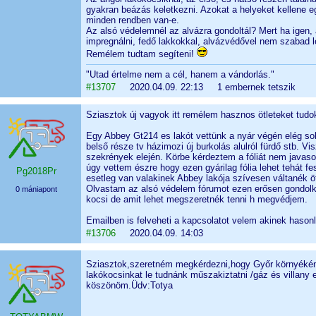
gyakran beázás keletkezni. Azokat a helyeket kellene 
minden rendben van-e.
Az alsó védelemnél az alvázra gondoltál? Mert ha igen, a
impregnálni, fedő lakkokkal, alvázvédővel nem szabad lez
Remélem tudtam segíteni!
"Utad értelme nem a cél, hanem a vándorlás."
#13707
2020.04.09. 22:13 1 embernek tetszik
Sziasztok új vagyok itt remélem hasznos ötleteket tudo
Egy Abbey Gt214 es lakót vettünk a nyár végén elég sok
belső része tv házimozi új burkolás alulról fürdő stb. Vi
szekrények elején. Körbe kérdeztem a fóliát nem javaso
úgy vettem észre hogy ezen gyárilag fólia lehet tehát fe
Pg2018Pr
esetleg van valakinek Abbey lakója szívesen váltanék ötl
Olvastam az alsó védelem fórumot ezen erősen gondol
0 mániapont
kocsi de amit lehet megszeretnék tenni h megvédjem.
Emailben is felveheti a kapcsolatot velem akinek hason
#13706
2020.04.09. 14:03
Sziasztok,szeretném megkérdezni,hogy Győr környékén 
lakókocsinkat le tudnánk műszakiztatni /gáz és villany 
köszönöm.Üdv:Totya