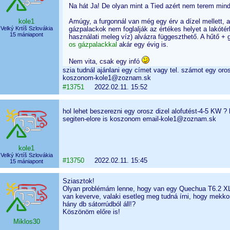
Na hát Ja! De olyan mint a Tied azért nem terem mi
kole1
Amúgy, a furgonnál van még egy érv a dízel mellett, 
Velký Krtíš Szlovákia
gázpalackok nem foglalják az értékes helyet a lakótér
15 mániapont
használati meleg víz) alvázra függeszthető. A hűtő + 
os gázpalackkal
akár egy évig is.
Nem vita, csak egy infó
szia tudnál ajánlani egy címet vagy tel. számot egy oros
koszonom-kole1@zoznam.sk
#13751
2022.02.11. 15:52
hol lehet beszerezni egy orosz dizel alofutést-4-5 KW ?
segiten-elore is koszonom email-kole1@zoznam.sk
kole1
Velký Krtíš Szlovákia
#13750
2022.02.11. 15:45
15 mániapont
Sziasztok!
Olyan problémám lenne, hogy van egy Quechua T6.2 XL 
van keverve, valaki esetleg meg tudná írni, hogy mekkor
hány db sátorrúdból áll!?
Köszönöm előre is!
Miklos30