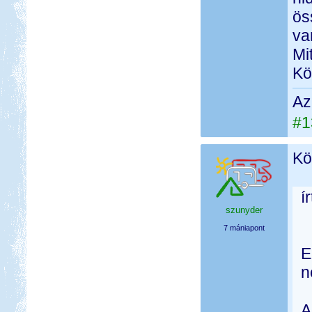
ös
va
Mi
Kö
Az
#1
Kö
í
szunyder
7 mániapont
E
n
A