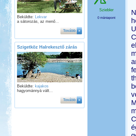
Sziebler
N
Beküldte:
Lekvar
0 mániapont
h
a sátorozás, az menő...
U
Tovább
»
C
e
Szigetköz Halrekesztő zárás
m
a
f
t
b
Beküldte:
kajakos
hagyománnyá vált...
v
Tovább
»
M
m
C
é
g