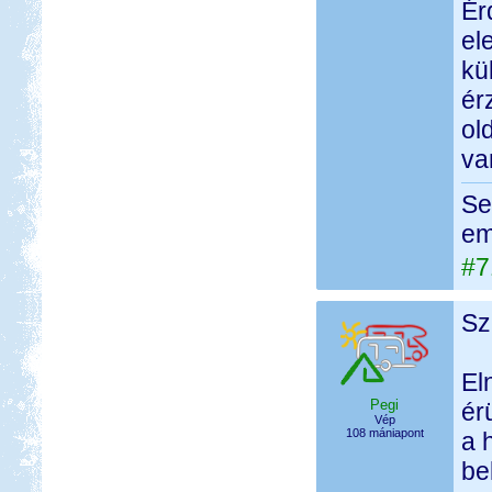
Ér
el
kü
ér
ol
va
Se
em
#7
Sz
El
Pegi
ér
Vép
108 mániapont
a 
be