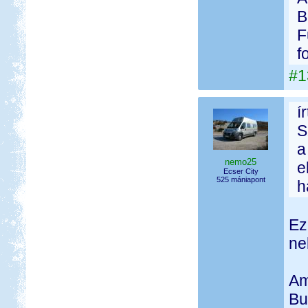
B
F
f
#1
í
S
a
nemo25
e
Ecser City
525 mániapont
h
Ez
ne
Am
Bu