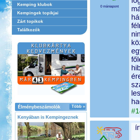
fo
Kemping klubok
0 mániapont
má
Kempingek topikjai
há
Zárt topikok
fé
Találkozók
ni
kö
eg
fő
hi
ér
sz
le
ha
Élménybeszámolók
Több »
#1
Kenyában is Kempingeznek
í