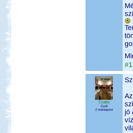
Mé
sz
Te
tö
go
Mi
#1
Sz
Az
Csabo
sz
Gyál
2 mániapont
jó
ví
vi