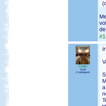
(
Me
vo
de 
#1
í
V
Csabo
Gyál
2 mániapont
S
M
a
n
T