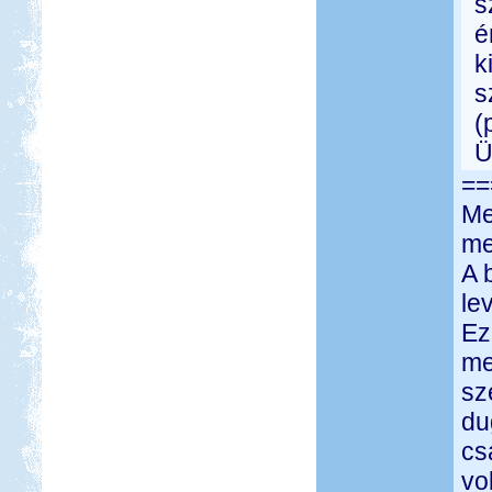
s
é
k
s
(
Ü
==
Me
me
A 
le
Ez
me
sz
du
cs
vo