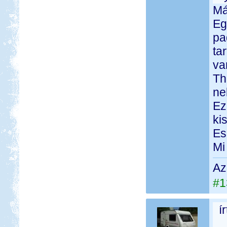
Má
Eg
pa
ta
va
Th
ne
Ez
ki
Es
Mi
Az
#1
í