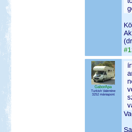
t
g
Kö
Ak
(d
#1
í
a
n
GaborApa
v
Turkish Valentine
3252 mániapont
s
v
Va
Sa