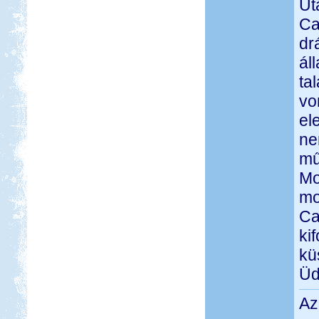
Ut
Ca
dr
ál
ta
vo
el
ne
mű
Mo
mo
Ca
ki
kü
Üd
Az