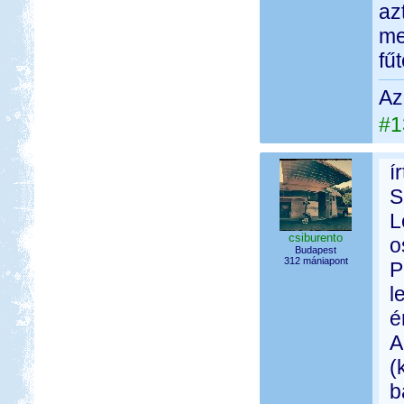
az
me
fű
Az
#1
í
S
L
csiburento
o
Budapest
312 mániapont
P
l
é
A
(
b