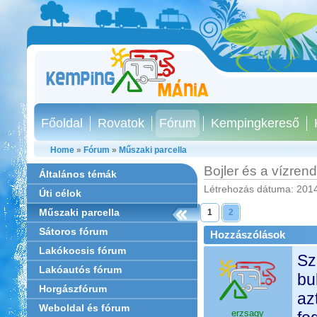
Főoldal
Rovatok
Fórum
Kempingkereső
Home
»
Fórum
»
Műszaki parcella
Bojler és a vízren
Általános témák
Létrehozás dátuma: 2014
Úti célok
Műszaki parcella
1
2
Sátoros fórum
Hozzászólások
Lakókocsis fórum
Sz
Lakóautós fórum
bu
Horgászfórum
az
Weboldal és fórum
erzsagy