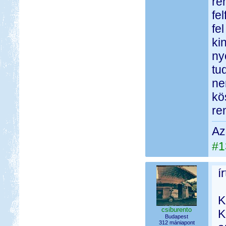
re
fe
fe
ki
ny
tu
ne
kö
re
Az
#1
í
K
csiburento
K
Budapest
312 mániapont