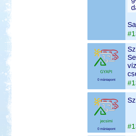
d
Sa
#1
Sz
Se
ví
GYAPI
cs
0 mániapont
#1
Sz
jecsimi
#1
0 mániapont