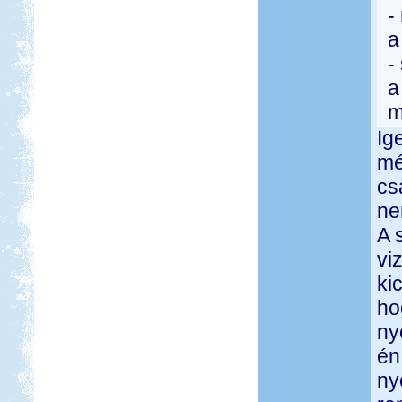
-
a
-
a
m
Ig
mé
cs
ne
A 
vi
ki
ho
ny
én
ny