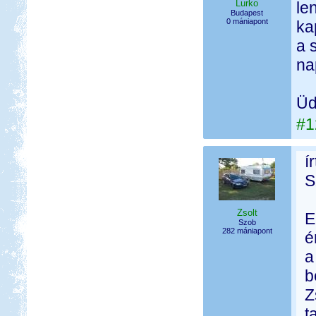
Lurko
le
Budapest
0 mániapont
ka
a 
na
Üd
#1
í
S
Zsolt
E
Szob
282 mániapont
é
a
b
Z
t