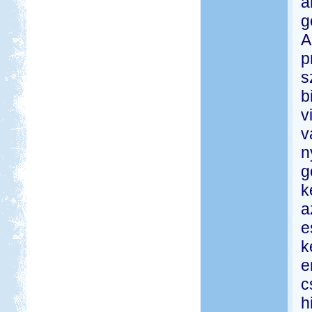
a
g
A
p
s
b
v
v
n
g
k
a
e
k
e
c
h