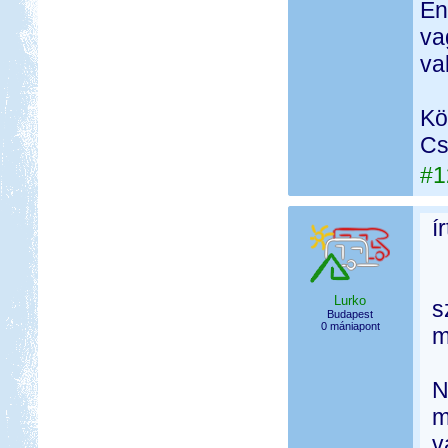
En
va
va
Kö
Cs
#1
í
Lurko
s
Budapest
0 mániapont
m
N
m
v