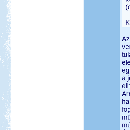
(
K
Az
ve
tu
el
eg
a 
el
Ar
ha
fo
mű
mű