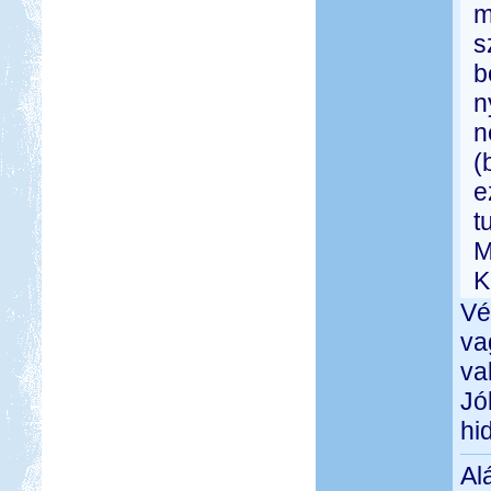
m
s
b
n
n
(
e
t
M
K
Vé
va
va
Jó
hi
Al