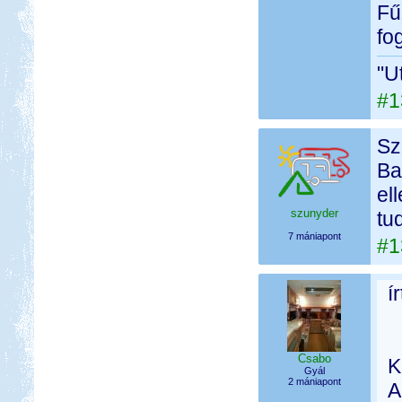
Fű
fo
"U
#1
Sz
Ba
el
szunyder
tu
7 mániapont
#1
í
Csabo
K
Gyál
2 mániapont
A