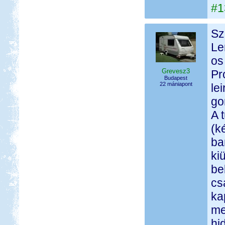
#1
Sz
Le
os
Grevesz3
Pr
Budapest
22 mániapont
le
go
A 
(k
ba
ki
be
cs
ka
me
hi