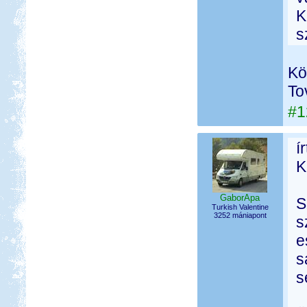
K
s
Kö
To
#1
í
K
GaborApa
S
Turkish Valentine
3252 mániapont
s
e
s
s