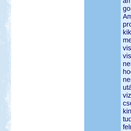
am
go
Am
pr
ki
me
vi
vi
ne
ho
ne
ut
vi
cs
ki
tu
fe