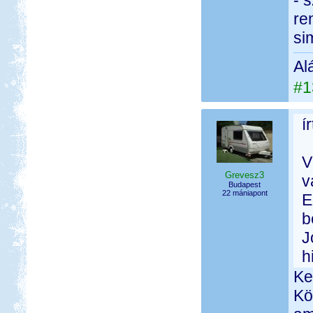
- 
re
si
Al
#1
í
V
Grevesz3
v
Budapest
22 mániapont
E
b
J
h
Ke
Kö