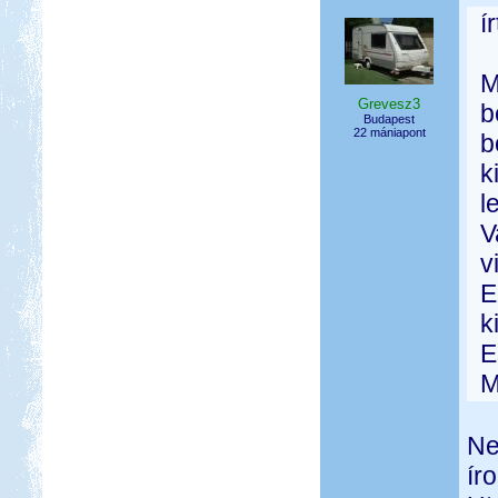
í
M
Grevesz3
b
Budapest
22 mániapont
b
k
l
V
v
E
k
E
M
Ne
ír