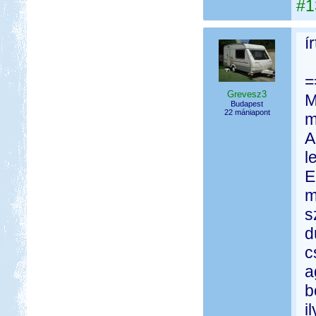
#1
í
=
Grevesz3
M
Budapest
22 mániapont
m
A
l
E
m
s
d
c
a
b
i