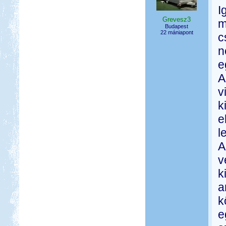
I
Grevesz3
m
Budapest
22 mániapont
c
n
e
A
v
k
e
l
A
v
k
a
k
e