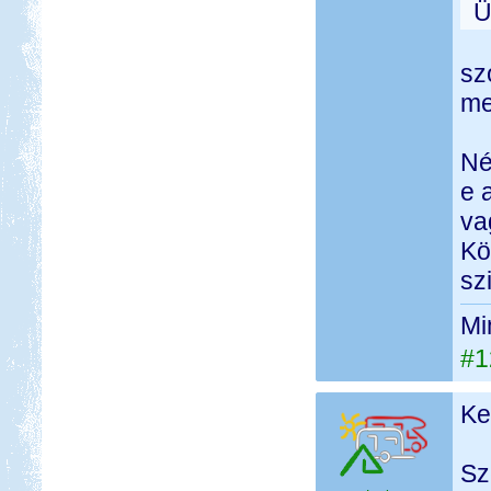
Ü
sz
me
Né
e 
va
Kö
sz
Mi
#1
Ke
Sz