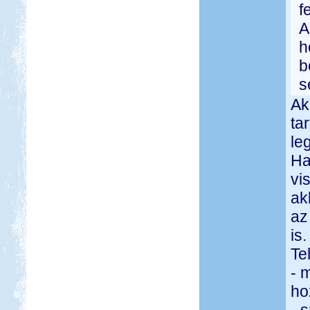
f
A
h
b
s
Ak
ta
le
Ha
vi
ak
az
is.
Te
- 
ho