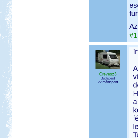
es
fu
Az
#1
í
A
Grevesz3
v
Budapest
22 mániapont
d
H
a
k
f
l
T