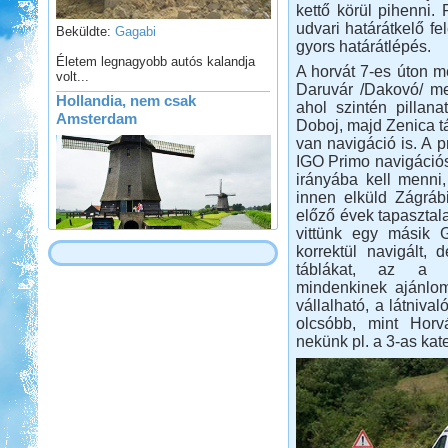
kettő körül pihenni.
Beküldte:
Gagabi
udvari határátkelő f
Életem legnagyobb autós kalandja
gyors határátlépés.
volt...
A horvát 7-es úton m
Hollandia, nem csak
Daruvár /Dakovó/ mel
Amsterdam
ahol szintén pillana
Doboj, majd Zenica tá
van navigáció is. A 
IGO Primo navigációs 
irányába kell menni
innen elküld Zágráb
előző évek tapasztala
Beküldte:
Karollda
vittünk egy másik 
Gyors, de tartalmas út volt...
korrektül navigált,
táblákat, az a l
Szigetköz Halrekesztő zárás
mindenkinek ajánlom
vállalható, a látniva
olcsóbb, mint Horv
nekünk pl. a 3-as kateg
Beküldte:
kajakos
hagyománnyá vált...
Lefkada Görög körúttal 2012