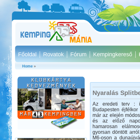
Főoldal
Rovatok
Fórum
Kempingkereső
Home
»
Nyaralás Splitb
Afrikai Mercedes Unimóka
Az eredeti terv : i
lakóautóval
Budapesten éjfélkor 
már az elején módosu
és az előző napok
hamarosan elálmos
gyorsan döntött arról
M6-oson a dunaújvár