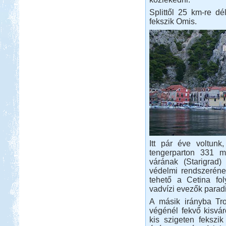
Francia Nagykörút
Splittől 25 km-re dél
fekszik Omis.
Beküldte:
Kata
Három hetes felderítő út
Franciaországban
Görögország, Kréta,
Kissamos
Itt pár éve voltunk
tengerparton 331 m
várának (Starigrad)
védelmi rendszerének
tehető a Cetina fo
Beküldte:
mia
vadvízi evezők parad
A másik irányba Trog
A bő két hétre tervezett
nyaralásunkból pár napot sátorban
végénél fekvő kisvár
töltöttünk el
kis szigeten fekszik