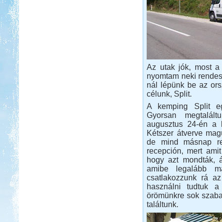
Beküldte:
Nemo25
Az utak jók, most a 
2012 augusztus. Görög körút
nyomtam neki rendese
nál lépünk be az or
Somogy ország
célunk, Split.
A kemping Split eg
Gyorsan megtalált
augusztus 24-én a k
Kétszer átverve mag
de mind másnap reg
Beküldte:
laci
recepción, mert amit
A Kund kastély belső udvara lett
hogy azt mondták, á
alvó helyünk...
amibe legalább má
Kenyában is Kempingeznek
csatlakozzunk rá az
használni tudtuk a
örömünkre sok szabad
találtunk.