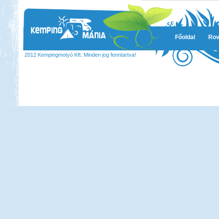
lett a befutó....
Szlovén-Olasz-Francia-
Spanyol Nagy körút
Főoldal
Rov
2012 Kempingmotyó Kft. Minden jog fenntartva!
Beküldte:
Lekvar
Nyaralásunkat egy nagy körút
megtételére terveztük....
Luxemburg
Beküldte:
Wobi
Jó 30 évet kellet várnunk, hogy újból
eljussunk ide.