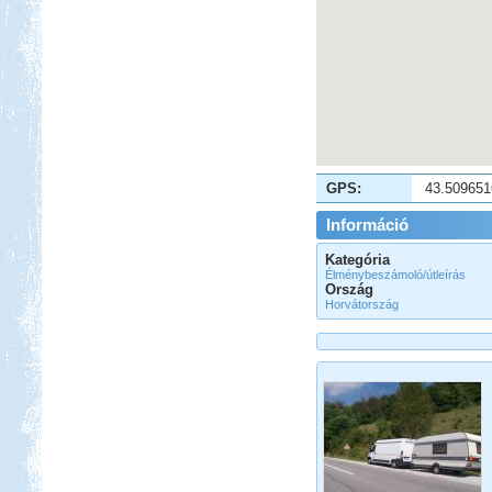
Beküldte:
Pegi
Túl vagyunk életünk első
vadkempinges kalandján.
Olasz-Francia utazás
GPS:
43.509651
Információ
Kategória
Élménybeszámoló/útleírás
Ország
Horvátország
Beküldte:
Eva54
Világjáró nők lakóautóval...
Miért jó sátorozni?