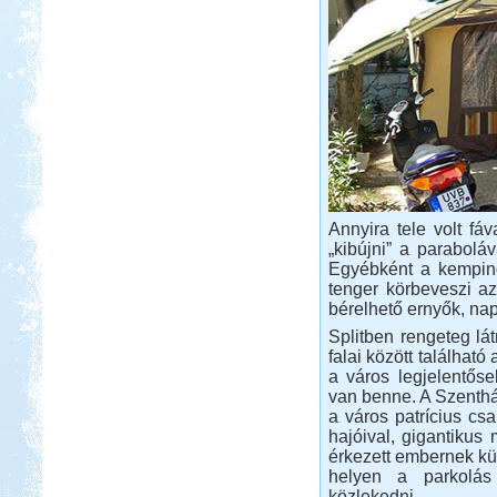
Beküldte:
Lekvar
a sátorozás, az menő...
Erdélyi körutazás
Beküldte:
GaborApa
Annyira tele volt fá
„kibújni” a paraboláv
Ha egyszer már jártál ott, bármikor
Egyébként a kemping 
elmész újra.
tenger körbeveszi az
Peloponnészosz
bérelhető ernyők, na
Splitben rengeteg lát
falai között található
a város legjelentős
van benne. A Szenth
a város patrícius csa
hajóival, gigantikus
Beküldte:
Nemo25
érkezett embernek kü
helyen a parkolás
"G dúrban zúgják a fákon a
közlekedni.
kabócák..."