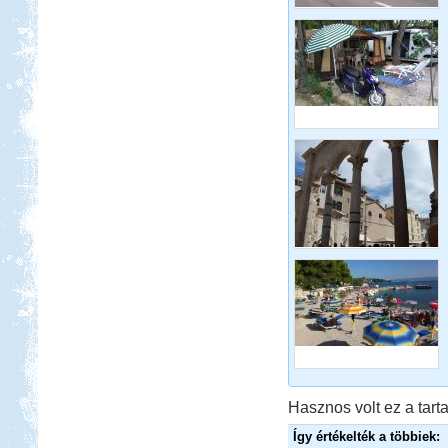
Miért jó sátorozni? 8 indok a
sátorozás mellett.
Dél-Olaszország, Tropea,
Camping Marina del Convento
Beküldte:
mia
Egy-két furcsaságtól eltekintve
elégedettek voltunk...
Toscana
Hasznos volt ez a tarta
Beküldte:
Nemo25
Így értékelték a többiek:
1 nappal az indulás előtt Toscana