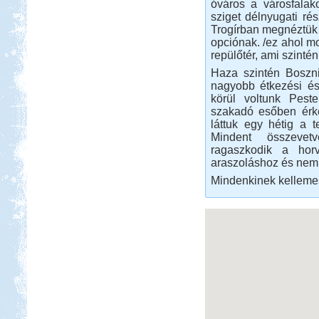
Orfűi peca
óváros a városfalak
sziget délnyugati rés
Trogírban megnéztük 
opciónak. /ez ahol mos
repülőtér, ami szint
Haza szintén Boszniá
nagyobb étkezési és
Beküldte:
Gazsy86
körül voltunk Pest
szakadó esőben érk
gyors kirándulás, horgászat,
láttuk egy hétig a 
pihenés, sörözés
Mindent összevet
Lengyel körút
ragaszkodik a hor
araszoláshoz és nem 
Mindenkinek kelleme
Beküldte:
GaborApa
Eredetileg motorozni akartunk, de
ebből is lakóautózás lett.
Pötréte vadkemping /
horgászat