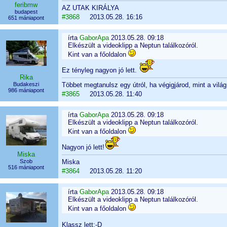
feribmw
AZ UTAK KIRÁLYA
budapest
#3868
2013.05.28. 16:16
651 mániapont
írta
GaborApa
2013.05.28. 09:18
Elkészült a videoklipp a Neptun találkozóról.
Kint van a főoldalon
Ez tényleg nagyon jó lett.
Rika
Budakeszi
Többet megtanulsz egy útról, ha végigjárod, mint a vilá
986 mániapont
#3865
2013.05.28. 11:40
írta
GaborApa
2013.05.28. 09:18
Elkészült a videoklipp a Neptun találkozóról.
Kint van a főoldalon
Nagyon jó lett!
Miska
Szob
Miska
516 mániapont
#3864
2013.05.28. 11:20
írta
GaborApa
2013.05.28. 09:18
Elkészült a videoklipp a Neptun találkozóról.
Kint van a főoldalon
Klassz lett:-D