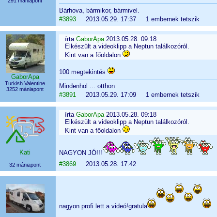
291 mániapont
Bárhova, bármikor, bármivel.
#3893
2013.05.29. 17:37 1 embernek tetszik
írta
GaborApa
2013.05.28. 09:18
Elkészült a videoklipp a Neptun találkozóról.
Kint van a főoldalon
100 megtekintés
GaborApa
Turkish Valentine
Mindenhol ... otthon
3252 mániapont
#3891
2013.05.29. 17:09 1 embernek tetszik
írta
GaborApa
2013.05.28. 09:18
Elkészült a videoklipp a Neptun találkozóról.
Kint van a főoldalon
Kati
NAGYON JÓ!!!
#3869
2013.05.28. 17:42
32 mániapont
nagyon profi lett a videó!gratula