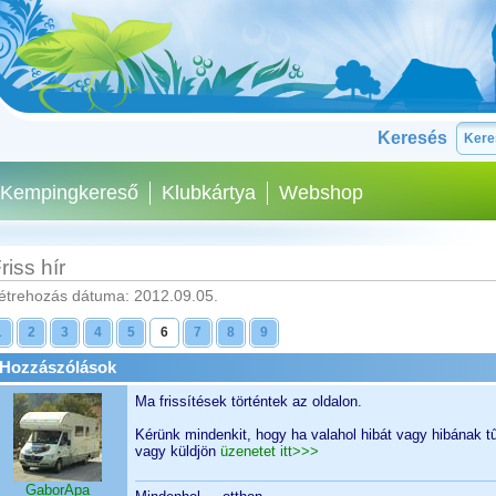
Keresés
Kempingkereső
Klubkártya
Webshop
riss hír
étrehozás dátuma: 2012.09.05.
1
2
3
4
5
6
7
8
9
Hozzászólások
Ma frissítések történtek az oldalon.
Kérünk mindenkit, hogy ha valahol hibát vagy hibának tűn
vagy küldjön
üzenetet itt>>>
GaborApa