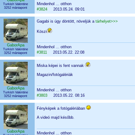
Mindenhol ... otthon
Turkish Valentine
3252 mániapont
#3824
2013.05.24. 09:01
Gagabi is úgy döntött, növeljük a
tárhelyet>>>
Köszi
GaborApa
Mindenhol ... otthon
Turkish Valentine
#3811
2013.05.22. 22:08
3252 mániapont
Miska képei is fent vannak
Magazin/fotógalériák
GaborApa
Mindenhol ... otthon
Turkish Valentine
#3803
2013.05.22. 08:16
3252 mániapont
Fényképek a fotógalériában
A videó majd később.
GaborApa
Mindenhol ... otthon