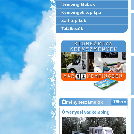
Kemping klubok
Kempingek topikjai
Zárt topikok
Találkozók
Élménybeszámolók
Több »
Örvényesi vadkemping