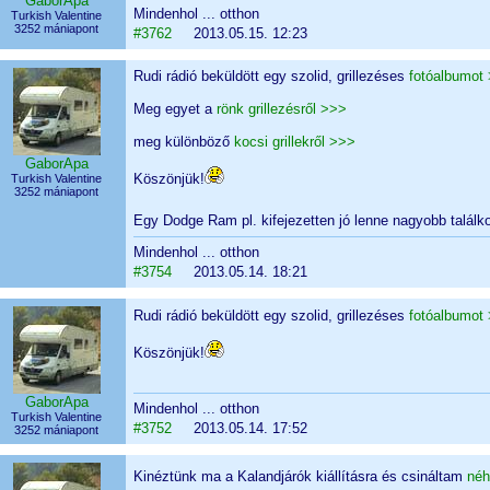
GaborApa
Mindenhol ... otthon
Turkish Valentine
3252 mániapont
#3762
2013.05.15. 12:23
Rudi rádió beküldött egy szolid, grillezéses
fotóalbumot
Meg egyet a
rönk grillezésről >>>
meg különböző
kocsi grillekről >>>
GaborApa
Köszönjük!
Turkish Valentine
3252 mániapont
Egy Dodge Ram pl. kifejezetten jó lenne nagyobb talál
Mindenhol ... otthon
#3754
2013.05.14. 18:21
Rudi rádió beküldött egy szolid, grillezéses
fotóalbumot
Köszönjük!
GaborApa
Mindenhol ... otthon
Turkish Valentine
#3752
2013.05.14. 17:52
3252 mániapont
Kinéztünk ma a Kalandjárók kiállításra és csináltam
néh