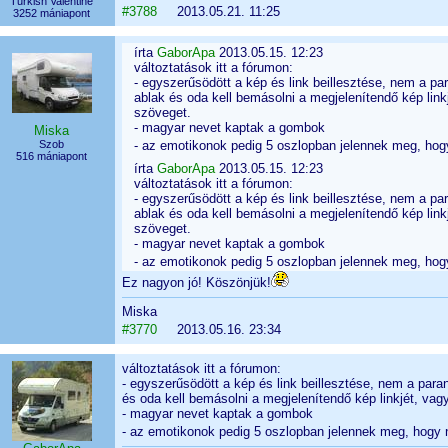
Turkish Valentine
#3788
2013.05.21. 11:25
3252 mániapont
írta
GaborApa
2013.05.15. 12:23
változtatások itt a fórumon:
- egyszerűsödött a kép és link beillesztése, nem a p
ablak és oda kell bemásolni a megjelenítendő kép link
szöveget.
- magyar nevet kaptak a gombok
Miska
Szob
- az emotikonok pedig 5 oszlopban jelennek meg, hogy
516 mániapont
írta
GaborApa
2013.05.15. 12:23
változtatások itt a fórumon:
- egyszerűsödött a kép és link beillesztése, nem a p
ablak és oda kell bemásolni a megjelenítendő kép link
szöveget.
- magyar nevet kaptak a gombok
- az emotikonok pedig 5 oszlopban jelennek meg, hogy
Ez nagyon jó! Köszönjük!
Miska
#3770
2013.05.16. 23:34
változtatások itt a fórumon:
- egyszerűsödött a kép és link beillesztése, nem a par
és oda kell bemásolni a megjelenítendő kép linkjét, vag
- magyar nevet kaptak a gombok
- az emotikonok pedig 5 oszlopban jelennek meg, hogy n