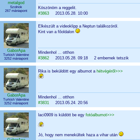
metalgod
Szolnok
Köszönöm a reggelit.
267 mániapont
#3863
2013.05.28. 10:00
Elkészült a videoklipp a Neptun találkozóról.
Kint van a főoldalon
GaborApa
Mindenhol ... otthon
Turkish Valentine
#3862
2013.05.28. 09:18 2 embernek tetszik
3252 mániapont
Rika is beküldött egy albumot a
hétvégéről>>>
GaborApa
Mindenhol ... otthon
Turkish Valentine
#3831
2013.05.24. 20:56
3252 mániapont
laci0909 is küldött be egy
fotóalbumot>>>
Jó, hogy nem menekültek haza a vihar után
GaborApa