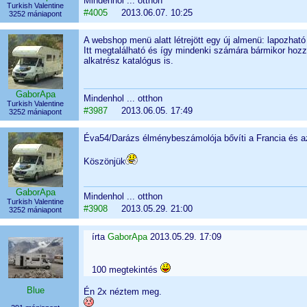
Mindenhol ... otthon
Turkish Valentine
#4005
2013.06.07. 10:25
3252 mániapont
A webshop menü alatt létrejött egy új almenü: lapozható
Itt megtalálható és így mindenki számára bármikor hozzá
alkatrész katalógus is.
GaborApa
Mindenhol ... otthon
Turkish Valentine
#3987
2013.06.05. 17:49
3252 mániapont
Éva54/Darázs élménybeszámolója bővíti a Francia és az
Köszönjük
GaborApa
Mindenhol ... otthon
Turkish Valentine
#3908
2013.05.29. 21:00
3252 mániapont
írta
GaborApa
2013.05.29. 17:09
100 megtekintés
Blue
Én 2x néztem meg.