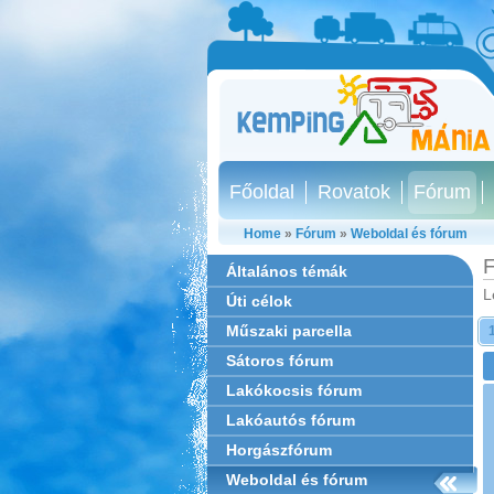
Főoldal
Rovatok
Fórum
Home
»
Fórum
»
Weboldal és fórum
F
Általános témák
L
Úti célok
Műszaki parcella
Sátoros fórum
Lakókocsis fórum
Lakóautós fórum
Horgászfórum
Weboldal és fórum