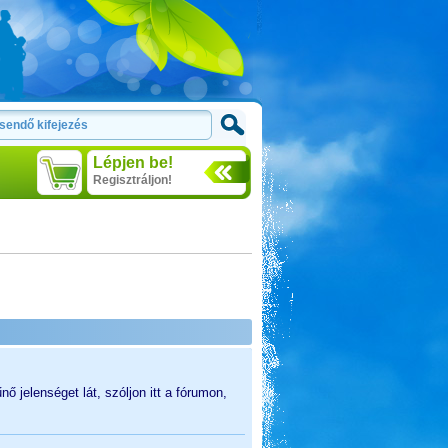
Lépjen be!
Regisztráljon!
ő jelenséget lát, szóljon itt a fórumon,