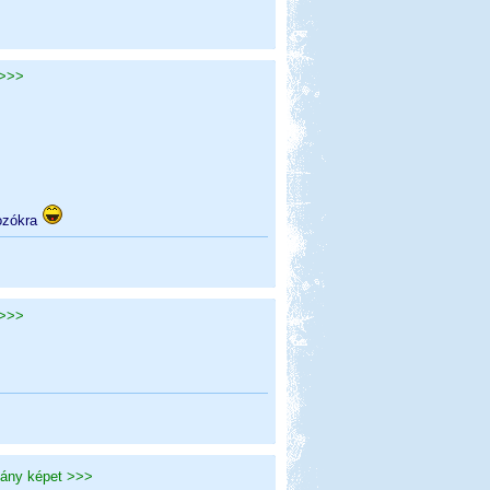
 >>>
kozókra
 >>>
ány képet >>>