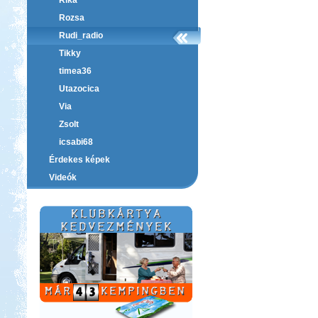
Rika
Rozsa
Rudi_radio
Tikky
timea36
Utazocica
Via
Zsolt
icsabi68
Érdekes képek
Videók