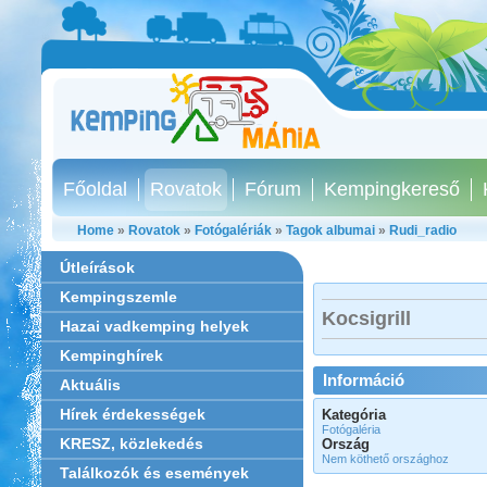
Főoldal
Rovatok
Fórum
Kempingkereső
Home
»
Rovatok
»
Fotógalériák
»
Tagok albumai
»
Rudi_radio
Útleírások
Kempingszemle
Kocsigrill
Hazai vadkemping helyek
Kempinghírek
Információ
Aktuális
Hírek érdekességek
Kategória
Fotógaléria
KRESZ, közlekedés
Ország
Nem köthető országhoz
Találkozók és események