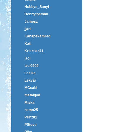
Hobbys_Sanyi
Hobbytostomi
Jamesz
jjani
Kanapekamred
Kati
Krisztian71
laci
laci0909
Lacika
Lekvár
MCsabi
metalgod
Miska
nemo25
Prinz81
PSteve