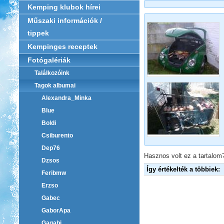
Kemping klubok hírei
Műszaki információk /
tippek
Kempinges receptek
Fotógalériák
Találkozóink
Tagok albumai
Alexandra_Minka
Blue
Boldi
Csiburento
Dep76
Hasznos volt ez a tartalom?
Dzsos
Így értékelték a többiek:
Feribmw
Erzso
Gabec
GaborApa
Gagabi