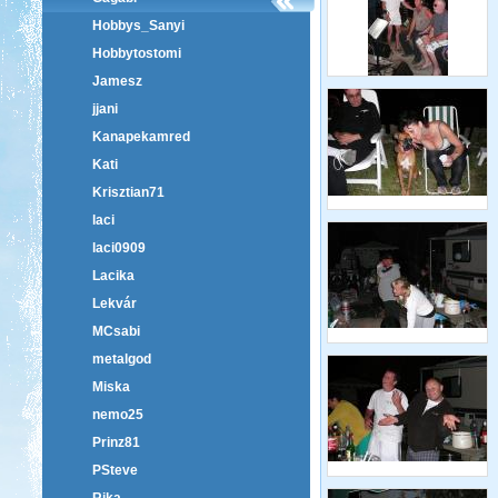
Hobbys_Sanyi
Hobbytostomi
Jamesz
jjani
Kanapekamred
Kati
Krisztian71
laci
laci0909
Lacika
Lekvár
MCsabi
metalgod
Miska
nemo25
Prinz81
PSteve