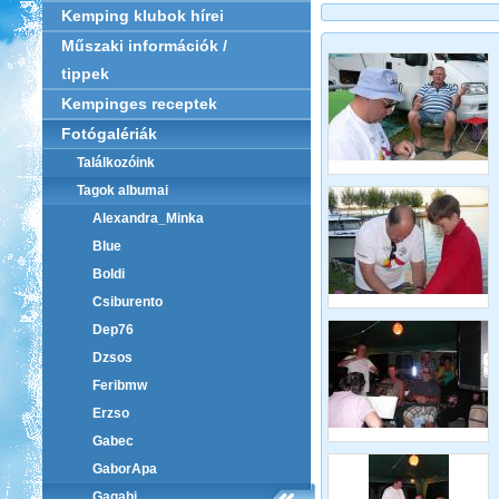
Kemping klubok hírei
Műszaki információk /
tippek
Kempinges receptek
Fotógalériák
Találkozóink
Tagok albumai
Alexandra_Minka
Blue
Boldi
Csiburento
Dep76
Dzsos
Feribmw
Erzso
Gabec
GaborApa
Gagabi