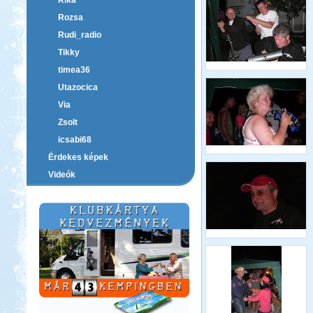
Rika
Rozsa
Rudi_radio
Tikky
timea36
Utazocica
Via
Zsolt
icsabi68
Érdekes képek
Videók