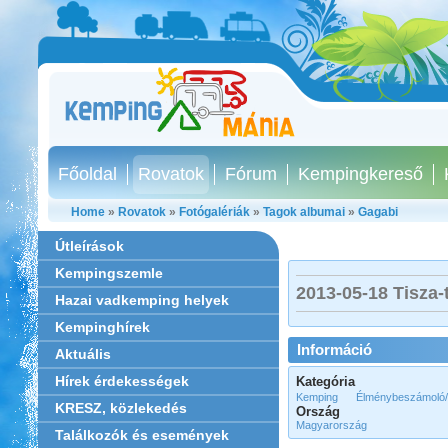
Főoldal
Rovatok
Fórum
Kempingkereső
Home
»
Rovatok
»
Fotógalériák
»
Tagok albumai
»
Gagabi
Útleírások
Kempingszemle
2013-05-18 Tisza-
Hazai vadkemping helyek
Kempinghírek
Információ
Aktuális
Hírek érdekességek
Kategória
Kemping
Élménybeszámoló/ú
KRESZ, közlekedés
Ország
Magyarország
Találkozók és események