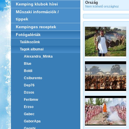
Ország
Kemping klubok hírei
Nem köthető országhoz
Műszaki információk /
tippek
Kempinges receptek
Fotógalériák
Találkozóink
Tagok albumai
Alexandra_Minka
Blue
Boldi
Csiburento
Dep76
Dzsos
Feribmw
Erzso
Gabec
GaborApa
Gagabi