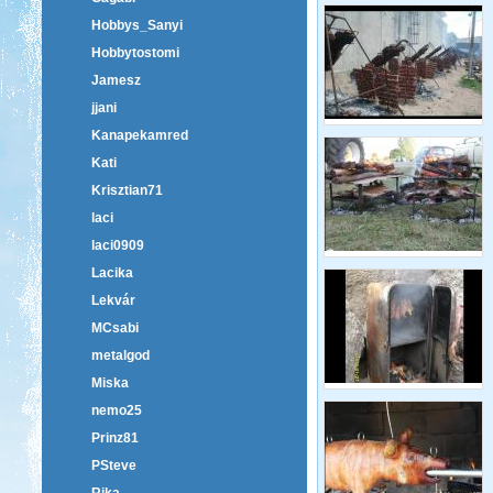
Hobbys_Sanyi
Hobbytostomi
Jamesz
jjani
Kanapekamred
Kati
Krisztian71
laci
laci0909
Lacika
Lekvár
MCsabi
metalgod
Miska
nemo25
Prinz81
PSteve