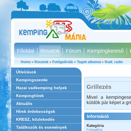
Főoldal
Rovatok
Fórum
Kempingkereső
Home
»
Rovatok
»
Fotógalériák
»
Tagok albumai
»
Rudi_radio
Útleírások
Kempingszemle
Grillezés
Hazai vadkemping helyek
Kempinghírek
Mivel a kempingesek
küldök pár képet a gri
Aktuális
Hírek érdekességek
Információ
KRESZ, közlekedés
Kategória
Találkozók és események
Fotógaléria