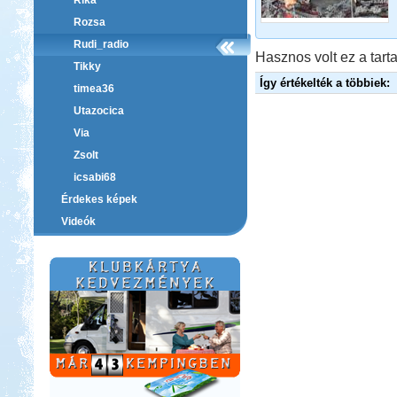
Rika
Rozsa
Rudi_radio
Hasznos volt ez a tarta
Tikky
Így értékelték a többiek:
timea36
Utazocica
Via
Zsolt
icsabi68
Érdekes képek
Videók