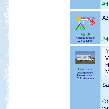
#4
Az
Attila9
#4
Hajdúszoboszló
12 mániapont
í
V
H
Utazocica
M
Ludwigshafen,
Németország
.
312 mániapont
Sa
.
Öt
va