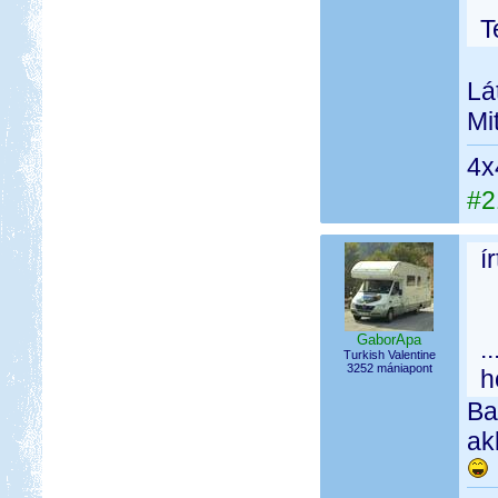
T
Lá
Mi
4x
#2
í
GaborApa
.
Turkish Valentine
3252 mániapont
h
Ba
ak