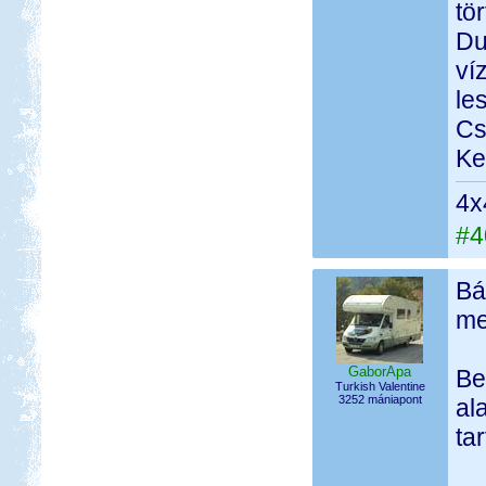
tö
Du
ví
le
Cs
Ke
4x
#4
Bá
me
GaborApa
Be
Turkish Valentine
3252 mániapont
al
tar