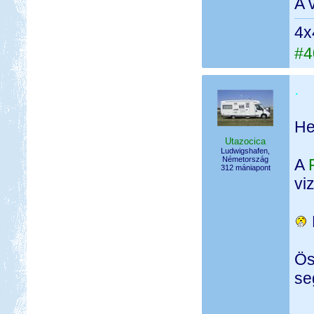
A 
4x
#4
.
He
Utazocica
Ludwigshafen,
Németország
A
312 mániapont
viz
Ös
se