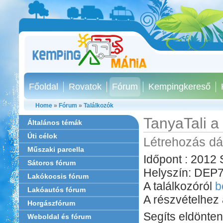
Főoldal
Rovatok
Fórum
Kempingkereső
Home
»
Fórum
»
Találkozók
TanyaTali a
Általános témák
Úti célok
Létrehozás dá
Műszaki parcella
Időpont : 2012
Sátoros fórum
Helyszín: DEP7
Lakókocsis fórum
A találkozóról
b
Lakóautós fórum
A részvételhez
Horgászfórum
Segíts eldönten
Weboldal és fórum