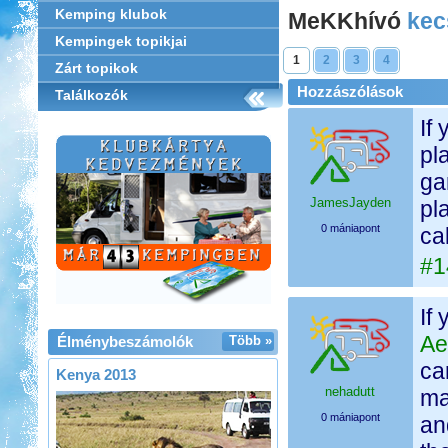
Kemping klubok
MeKKhívó
kec
Kempingek topikjai
1
2
3
4
Zárt topikok
Hozzászólások
Találkozók
If
pl
ga
JamesJayden
pl
0 mániapont
ca
#1
If
Ae
Élménybeszámolók
Több »
ca
Kenya 2013
nehadutt
ma
0 mániapont
an