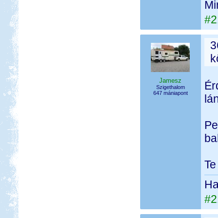
Mi
#2
3
k
Jamesz
Ér
Szigethalom
647 mániapont
lá
Pe
ba
Te
Ha 
#2