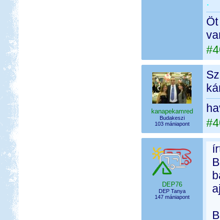
.
Öt
va
#4
Sz
ká
ha
kanapekamred
Budakeszi
#4
103 mániapont
í
B
b
DEP76
a
DEP Tanya
147 mániapont
B