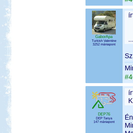
í
GaborApa
.
Turkish Valentine
3252 mániapont
Sz
Mi
#4
í
K
DEP76
Én
DEP Tanya
147 mániapont
Mi