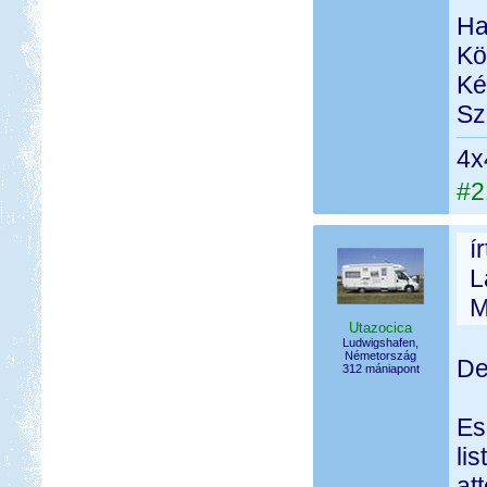
Ha
Kö
Ké
Sz
4x
#2
í
L
M
Utazocica
Ludwigshafen,
Németország
De
312 mániapont
Es
li
at