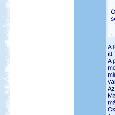
Ö
s
.
A 
it
A 
mo
mi
va
Az
Ma
má
Cs