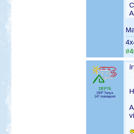
C
A
Ma
4x
#4
í
.
DEP76
H
DEP Tanya
147 mániapont
v