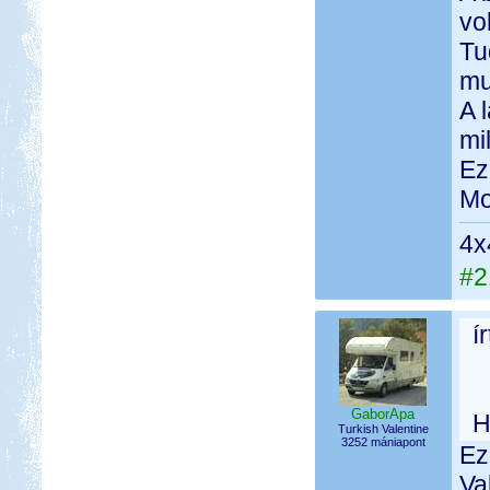
vo
Tu
mu
A 
mi
Ez
Mo
4x
#2
í
GaborApa
H
Turkish Valentine
3252 mániapont
Ez
Va