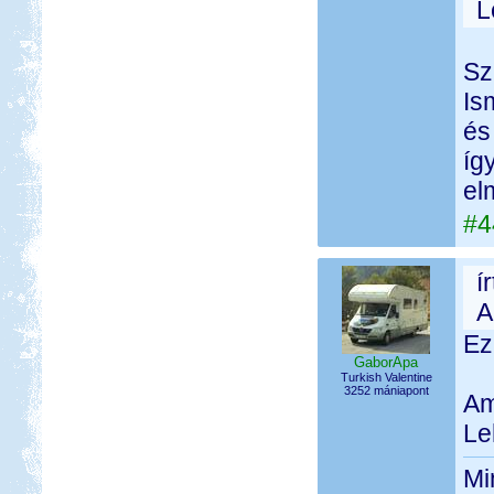
L
Sz
Is
és
íg
el
#4
í
A
Ez
GaborApa
Turkish Valentine
3252 mániapont
Am
Le
Mi