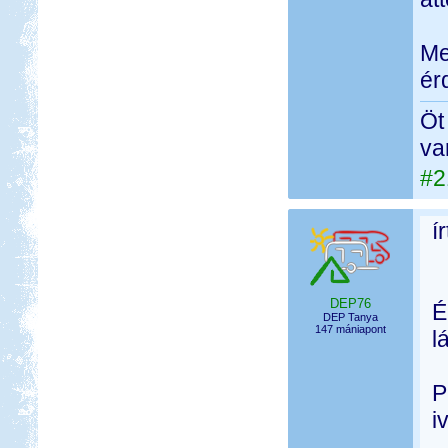
Me
ér
Öt
va
#2
í
DEP76
É
DEP Tanya
147 mániapont
l
P
i