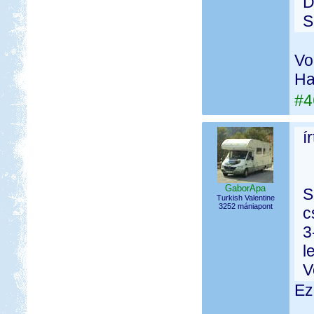
D
S
Vo
Ha
#4
í
GaborApa
S
Turkish Valentine
3252 mániapont
c
3
l
V
Ez