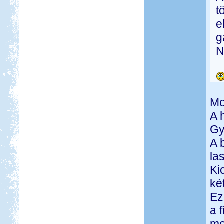
t
e
g
N
Mo
A 
Gy
A 
la
Ki
ké
Ez
a 