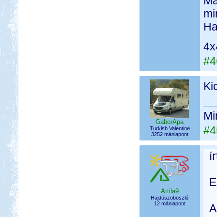
Ma
mi
Ha
4x
#4
Ki
Mi
GaborApa
#4
Turkish Valentine
3252 mániapont
í
E
Attila9
Hajdúszoboszló
12 mániapont
A