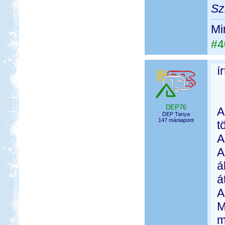
Sz
Mi
#4
í
DEP76
A
DEP Tanya
147 mániapont
t
A
A
á
á
A
M
m