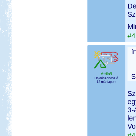
De
Sz
Mi
#4
í
Attila9
S
Hajdúszoboszló
12 mániapont
Sz
eg
3-
le
Vo
#4