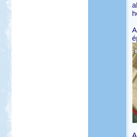
a
h
A
é
A