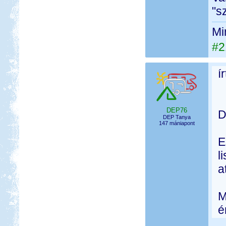
"s
Mi
#2
í
DEP76
D
DEP Tanya
147 mániapont
E
l
a
M
é