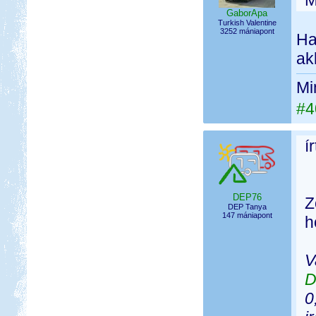
M
GaborApa
Turkish Valentine
3252 mániapont
Ha
ak
Mi
#4
í
DEP76
Z
DEP Tanya
147 mániapont
h
V
D
0