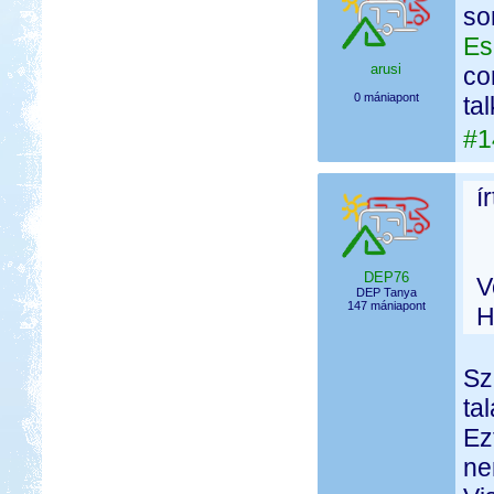
so
Es
arusi
co
0 mániapont
ta
#1
í
DEP76
V
DEP Tanya
147 mániapont
H
Sz
ta
Ez
ne