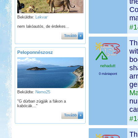
th
Co
ma
Beküldte:
Lekvar
#1
nem lakóautós, de érdekes...
Tovább
»
Th
wi
Peloponnészosz
bo
nehadutt
sh
0 mániapont
ar
ge
Ma
Beküldte:
Nemo25
nu
"G dúrban zúgják a fákon a
kabócák..."
ca
Tovább
»
#1
Th