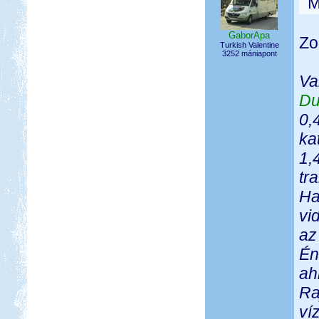
M
GaborApa
Zo
Turkish Valentine
3252 mániapont
Va
Du
0,
ka
1,
tr
Ha
vi
az
Én
ah
Ra
ví