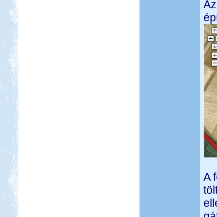
Az
ép
A 
tö
el
gá