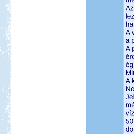
me
Az
le
ha
A 
a 
A 
ér
ég
Mi
A 
Ne
Je
mé
ví
50
do