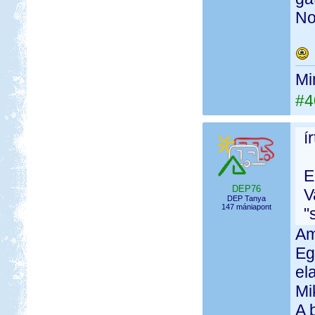
No
Mi
#4
í
E
DEP76
V
DEP Tanya
147 mániapont
"
Am
Eg
el
Mi
A 