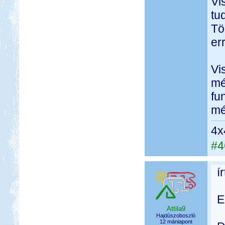
Vi
tu
Tö
er
Vi
mé
fu
mé
4x
#4
í
E
Attila9
Hajdúszoboszló
12 mániapont