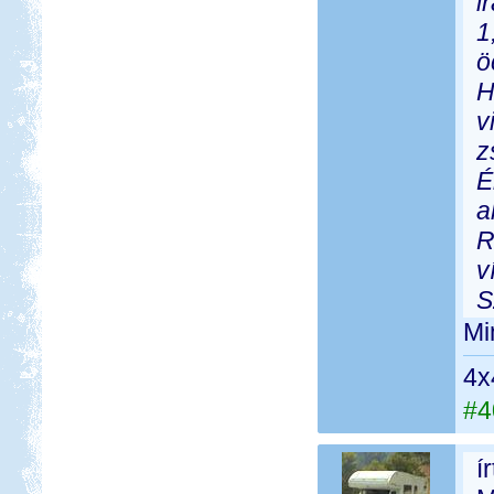
i
1
ö
H
v
z
É
a
R
v
S
Min
4x
#4
í