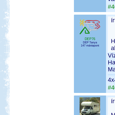
#4
í
DEP76
H
DEP Tanya
147 mániapont
a
Ví
Ha
Ma
4x
#4
í