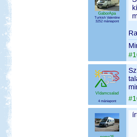
k
GaborApa
m
Turkish Valentine
3252 mániapont
Ra
Mi
#1
Sz
ta
mi
VIdamcsalad
#1
4 mániapont
í
nemo25