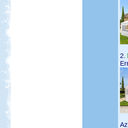
2.
Er
Az