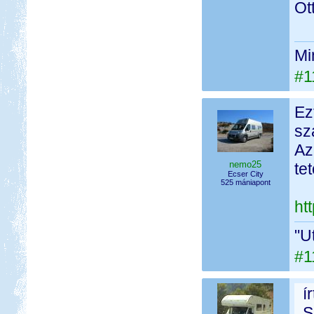
Ot
Mi
#1
Ez
sz
Az
nemo25
te
Ecser City
525 mániapont
ht
"U
#1
í
S