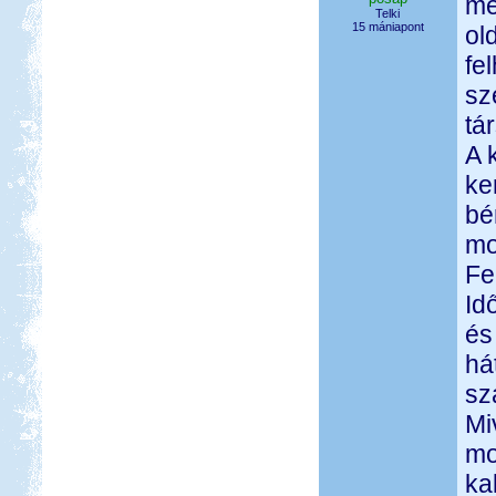
me
Telki
15 mániapont
ol
fe
sz
tá
A 
ke
bé
mo
Fe
Id
és
há
sz
Mi
mo
ka