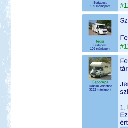
Budapest
#1
109 mániapont
Sz
Fe
fecsi
#1
Budapest
109 mániapont
Fe
tá
GaborApa
Je
Turkish Valentine
3252 mániapont
sz
1.
Ez
ért