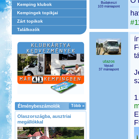
Ő 
Budakeszi
Kemping klubok
103 mániapont
ha
Kempingek topikjai
#1
Zárt topikok
Találkozók
í
F
t
utazos
Vasad
37 mániapont
J
s
1
Élménybeszámolók
Több »
E
Olaszországba, ausztriai
F
megállókkal