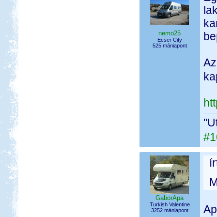
la
ka
nemo25
be
Ecser City
525 mániapont
Az
ka
ht
"U
#1
í
M
GaborApa
Turkish Valentine
Ap
3252 mániapont