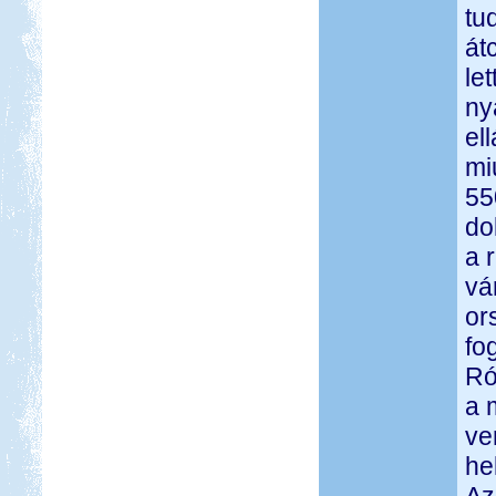
tu
át
le
ny
el
mi
55
do
a 
vá
or
fog
Ró
a 
ve
he