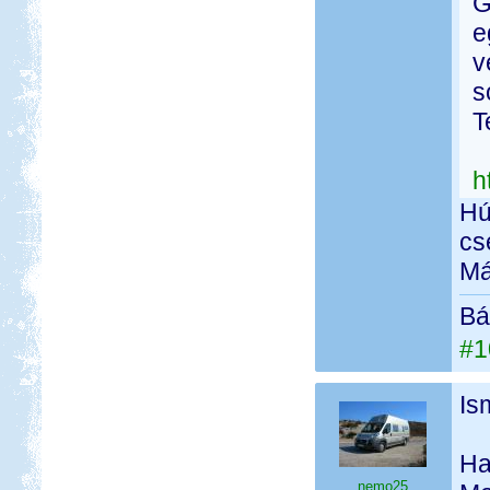
G
e
v
s
T
h
Hú
cs
Má
Bá
#1
Is
Ha
nemo25