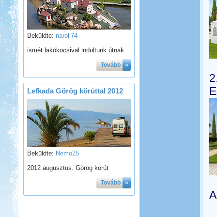
Beküldte:
naroli74
ismét lakókocsival indultunk útnak...
Tovább
»
2
E
Lefkada Görög körúttal 2012
Beküldte:
Nemo25
2012 augusztus. Görög körút
Tovább
»
A