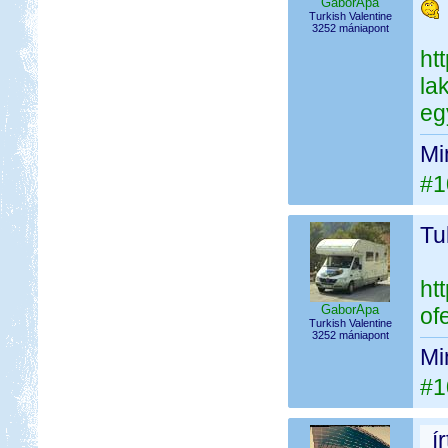
GaborApa
Turkish Valentine
3252 mániapont
ht
la
egy
Mi
#1
Tu
ht
GaborApa
of
Turkish Valentine
3252 mániapont
Mi
#1
í