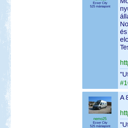
Mo
Ecser City
525 mániapont
ny
ál
No
és
el
Te
ht
"U
#1
A 8
ht
nemo25
Ecser City
"U
525 mániapont