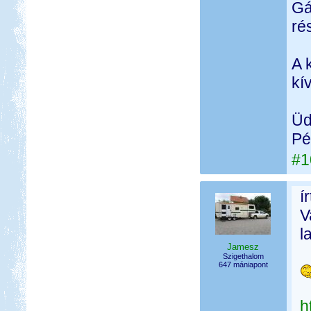
Gá
ré
A 
kí
Üd
Pé
#1
í
V
l
Jamesz
Szigethalom
647 mániapont
h