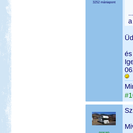
3252 mániapont
.
a
Üd
és
Ige
06
Mi
#1
Sz
Mi
posap