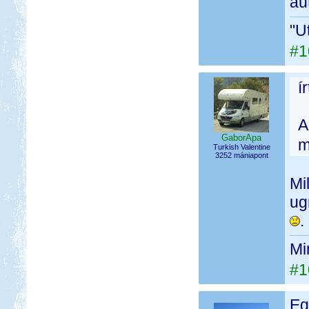
au
"U
#1
í
A
GaborApa
m
Turkish Valentine
3252 mániapont
Mi
ug
.
Mi
#1
Eg