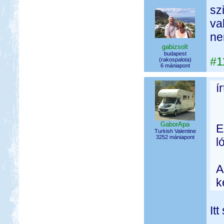
sz
va
ne
gabizsolt
budapest
#1
(rakospalota)
6 mániapont
í
GaborApa
E
Turkish Valentine
3252 mániapont
l
A
k
It