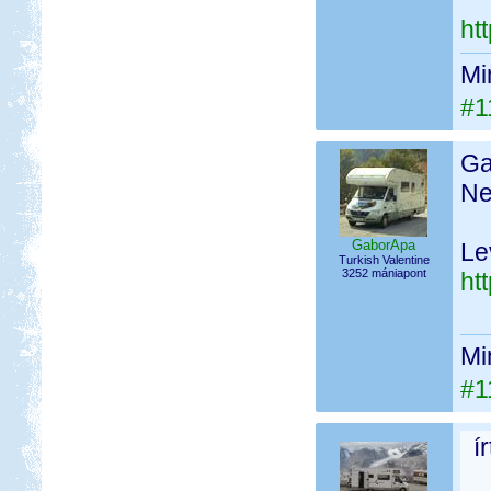
ht
Mi
#1
Ga
Ne
GaborApa
Le
Turkish Valentine
3252 mániapont
ht
Mi
#1
í