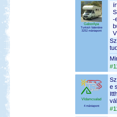
í
S
-
GaborApa
b
Turkish Valentine
3252 mániapont
V
Sz
tu
Mi
#1
Sz
e 
It
VIdamcsalad
vá
4 mániapont
#1