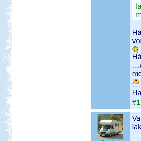
l
m
Há
vo
Há
..
me
Ha 
#1
Va
la