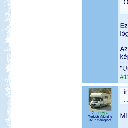
O
Ez
ló
Az
ké
"U
#1
í
.
GaborApa
Mi
Turkish Valentine
3252 mániapont