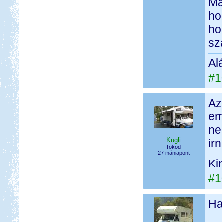
Ma
ho
ho
sz
Al
#1
Az
em
ne
Kugli
ir
Tokod
27 mániapont
Ki
#1
Ha