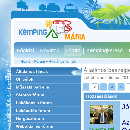
Főoldal
Rovatok
Fórum
Kempingkereső
Home
»
Fórum
»
Általános témák
Általános beszélg
Általános témák
Létrehozás dátuma: 2012
Úti célok
Műszaki parcella
1
2
3
4
5
Sátoros fórum
Hozzászólások
Lakókocsis fórum
Jó
Lakóautós fórum
Horgászfórum
Az
Weboldal és fórum
kanapekamred