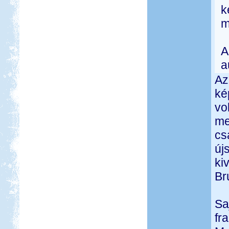
k
m
A
a
Az
ké
vo
me
cs
új
ki
Br
Sa
fr