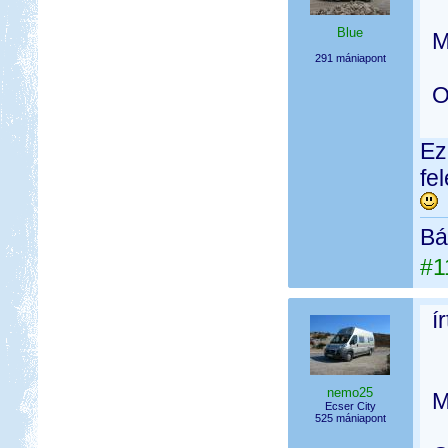
Blue
M
291 mániapont
O
Ez
fe
Bá
#1
í
nemo25
M
Ecser City
525 mániapont