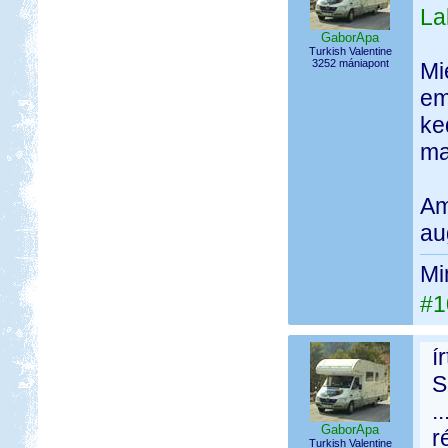
La
GaborApa
Turkish Valentine
3252 mániapont
Mi
em
ke
ma
Am
au
Mi
#1
í
S
.
GaborApa
r
Turkish Valentine