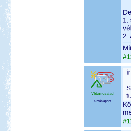
De
1.
vé
2.
Mi
#1
í
S
VIdamcsalad
t
4 mániapont
Kö
me
#1