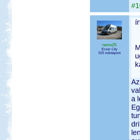
#1
í
nemo25
M
Ecser City
525 mániapont
u
k
Az
va
a 
Eg
tu
dr
le