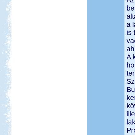
Az
be
ál
a 
is
va
ah
A 
ho
te
Sz
Bu
ke
kö
il
la
Pr