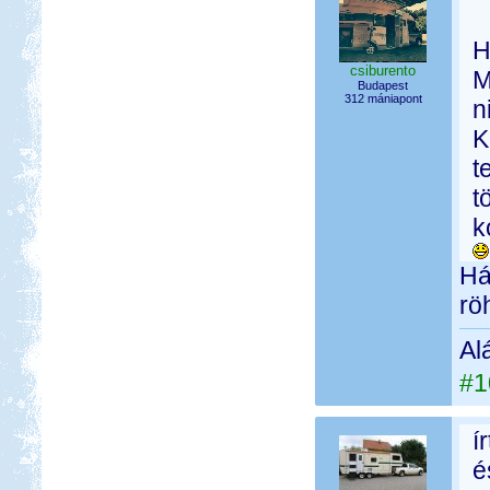
H
csiburento
M
Budapest
312 mániapont
n
K
t
t
k
Há
rö
Al
#1
í
é