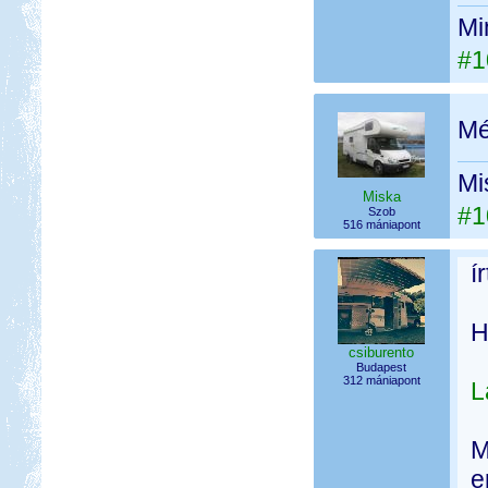
Mi
#1
Mé
Mi
Miska
#1
Szob
516 mániapont
í
H
csiburento
Budapest
312 mániapont
L
M
e