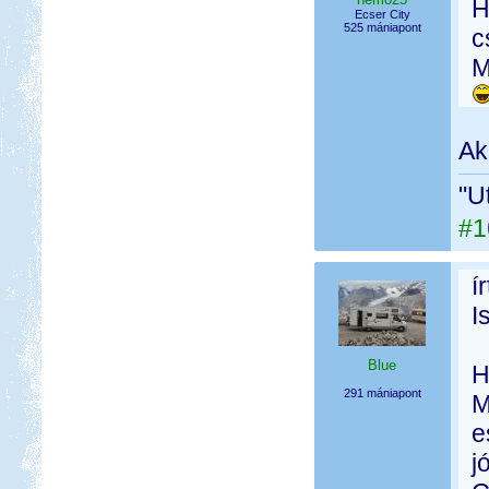
H
Ecser City
525 mániapont
c
M
Ak
"U
#1
í
I
Blue
H
291 mániapont
M
e
j