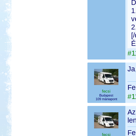
D
1
v
2
[
É
#1
Ja
Fe
fecsi
#1
Budapest
109 mániapont
Az
le
Fe
fecsi