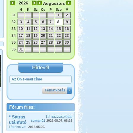
Augusztus
H
K
Sz
Cs
P
Szo
V
31
1
2
32
3
4
5
6
7
8
9
33
10
11
12
13
14
15
16
34
17
18
19
20
21
22
23
35
24
25
26
27
28
29
30
36
31
Hírlevél
Feliratkozás
»
Fórum friss:
* Sátras
13 hozzászólás
suman01
2026.08.07. 08:38
utánfutó
Létrehozva:
2014.05.29.