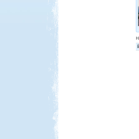
Beküldte:
GaborApa
Ha egyszer már jártál ott, bármikor
elmész újra.
Isztambul ősszel
H
Beküldte:
Lekvar
Nem kell félni Törökországtól...
Orfűi peca
Beküldte:
Gazsy86
gyors kirándulás, horgászat,
pihenés, sörözés