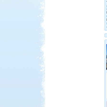
Beküldte:
Kudela
Nagyon régi álmom...
Somogy ország
Beküldte:
laci
A Kund kastély belső udvara lett
alvó helyünk...
Erdélyi körutazás