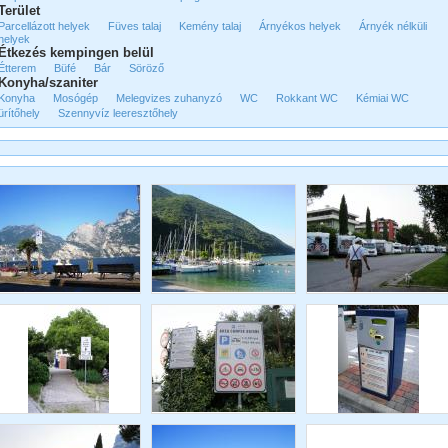
Terület
Parcellázott helyek
Füves talaj
Kemény talaj
Árnyékos helyek
Árnyék nélküli
helyek
Étkezés kempingen belül
Étterem
Büfé
Bár
Söröző
Konyha/szaniter
Konyha
Mosógép
Melegvizes zuhanyzó
WC
Rokkant WC
Kémiai WC
ürítőhely
Szennyvíz leeresztőhely