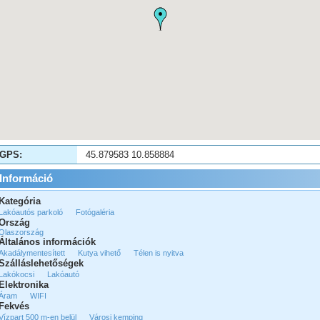
GPS:
45.879583 10.858884
Információ
Kategória
Lakóautós parkoló
Fotógaléria
Ország
Olaszország
Általános információk
Akadálymentesített
Kutya vihető
Télen is nyitva
Szálláslehetőségek
Lakókocsi
Lakóautó
Elektronika
Áram
WIFI
Fekvés
Vízpart 500 m-en belül
Városi kemping