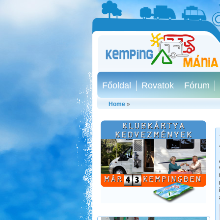
Főoldal
Rovatok
Fórum
Home
»
Szlovén-Olasz-Francia-
Spanyol Nagy körút