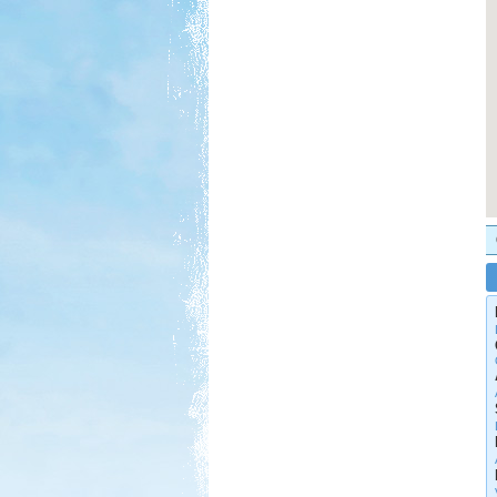
Spanyol körút lakóautóval
Beküldte:
Kata
Spanyolország keleti part, Gibraltár,
Andalúzia, Barcelona.
Francia Nagykörút
Beküldte:
Kata
Három hetes felderítő út
Franciaországban
2017. 07-08. Görögország