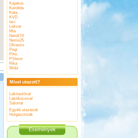
Kajakos
Karollda
Kata
KVD
laci
Lekvar
Mia
Naroli74
Nemo25
Okrauss
Pegi
Piho
PSteve
Rika
Wobi
Mivel utazott?
Lakóautóval
Lakókocsival
Sátorral
Egyéb utazások
Horgásztúrák
Események