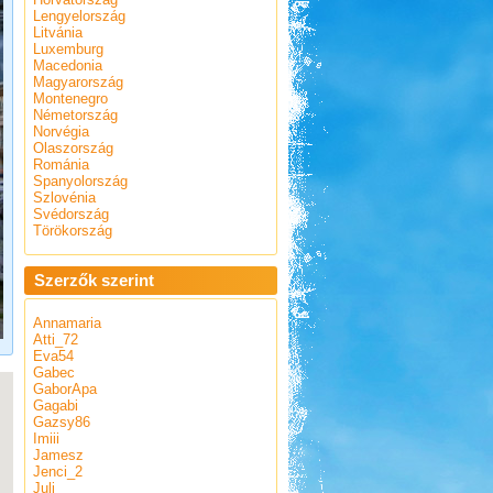
Lengyelország
Litvánia
Luxemburg
Macedonia
Magyarország
Montenegro
Németország
Norvégia
Olaszország
Románia
Spanyolország
Szlovénia
Svédország
Törökország
Szerzők szerint
Annamaria
Atti_72
Eva54
Gabec
GaborApa
Gagabi
Gazsy86
Imiii
Jamesz
Jenci_2
Juli