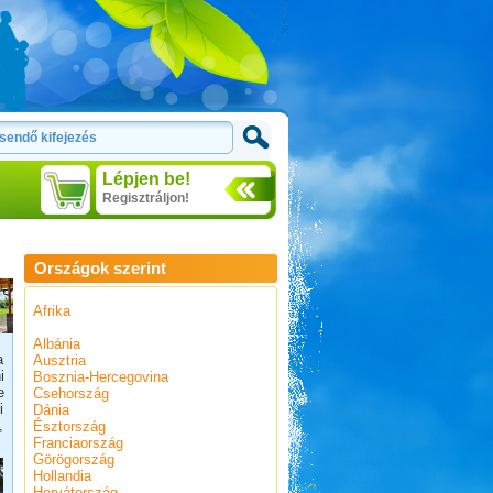
Lépjen be!
Regisztráljon!
Országok szerint
Afrika
Albánia
a
Ausztria
i
Bosznia-Hercegovina
e
Csehország
i
Dánia
,
Észtország
Franciaország
Görögország
Hollandia
Horvátország