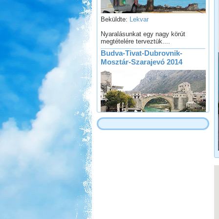
Beküldte:
Lekvar
Nyaralásunkat egy nagy körút
megtételére terveztük....
Budva-Tivat-Dubrovnik-
Mosztár-Szarajevó 2014
Beküldte:
Lekvar
Egy novemberi hosszú hétvége...
Hollandia, nem csak
Amsterdam
Beküldte:
Karollda
Gyors, de tartalmas út volt...