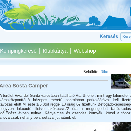
Keresés
Kempingkereső
Klubkártya
Webshop
Beküldte:
Rika
Area Sosta Camper
A terület Riva del Garda városában található Via Brione , mint egy kilométer 
városközponttól.A közepes méretű parkolóban parkolóórával kell fizetn
távozás előtt.Mi este 1/5 8tól reggel 10 óráig 6€ fizettünk.Befogadóképesség
negyven lakóautó illetve lakókocsi.72 óra a megengedett tartózkodás
idő.Egész évben nyitva. Kényelmes és csendes környék, közel a tóhoz
ahova csak néhány perc sétával juthatunk el.