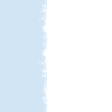
Kempingezzünk kicsikkel.
Kempingezni nem csak
kamaszkorban lehet, hanem
gyerekkel is, csak sokkal
sportosabb történet.
Hollandia-Dánia,
Németországon keresztül
Beküldte:
Wobi
Összesen 3 hét alatt kb. 5.000 km-t
tettünk meg...
Dél-Tirol útibeszámoló