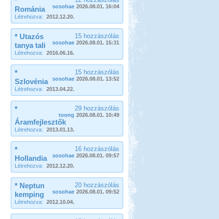
*
sosohae
2026.08.01. 16:04
Románia
Létrehozva:
2012.12.20.
* Utazós
15 hozzászólás
sosohae
2026.08.01. 15:31
tanya tali
Létrehozva:
2016.06.16.
*
15 hozzászólás
sosohae
2026.08.01. 13:52
Szlovénia
Létrehozva:
2013.04.22.
*
29 hozzászólás
toong
2026.08.01. 10:49
Áramfejlesztők
Létrehozva:
2013.01.13.
*
16 hozzászólás
sosohae
2026.08.01. 09:57
Hollandia
Létrehozva:
2012.12.20.
* Neptun
20 hozzászólás
sosohae
2026.08.01. 09:52
kemping
Létrehozva:
2012.10.04.