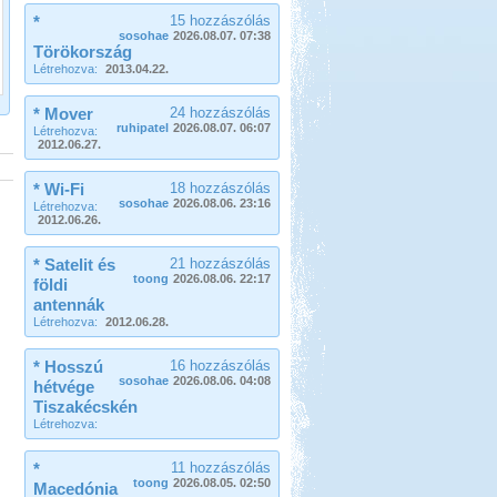
*
15 hozzászólás
sosohae
2026.08.07. 07:38
Törökország
Létrehozva:
2013.04.22.
* Mover
24 hozzászólás
ruhipatel
2026.08.07. 06:07
Létrehozva:
2012.06.27.
* Wi-Fi
18 hozzászólás
sosohae
2026.08.06. 23:16
Létrehozva:
2012.06.26.
* Satelit és
21 hozzászólás
toong
2026.08.06. 22:17
földi
antennák
Létrehozva:
2012.06.28.
* Hosszú
16 hozzászólás
sosohae
2026.08.06. 04:08
hétvége
Tiszakécskén
Létrehozva:
*
11 hozzászólás
toong
2026.08.05. 02:50
Macedónia