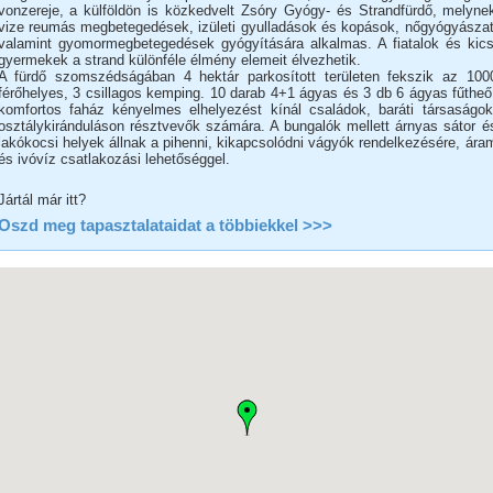
vonzereje, a külföldön is közkedvelt Zsóry Gyógy- és Strandfürdő, melyne
vize reumás megbetegedések, izületi gyulladások és kopások, nőgyógyászat
valamint gyomormegbetegedések gyógyítására alkalmas. A fiatalok és kics
gyermekek a strand különféle élmény elemeit élvezhetik.
A fürdő szomszédságában 4 hektár parkosított területen fekszik az 100
férőhelyes, 3 csillagos kemping. 10 darab 4+1 ágyas és 3 db 6 ágyas fűtheő
komfortos faház kényelmes elhelyezést kínál családok, baráti társaságok
osztálykiránduláson résztvevők számára. A bungalók mellett árnyas sátor é
lakókocsi helyek állnak a pihenni, kikapcsolódni vágyók rendelkezésére, ára
és ivóvíz csatlakozási lehetőséggel.
Jártál már itt?
Oszd meg tapasztalataidat a többiekkel >>>