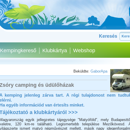
Keresés
Kempingkereső
Klubkártya
Webshop
Beküldte:
GaborApa
Zsóry camping és üdülőházak
A kemping jelenleg zárva tart. A régi tulajdonost nem tudtu
elérni.
Ha egyéb információd van értesíts minket.
Tájékoztató a klubkártyáról >>>
Magyarország egyik jellegzetes tájegysége "Matyóföld", mely Budapesttő
keletre, 120 km-re található. Legismertebb települése Mezőkövesd. 
világszerte ismert matyó népművészet mellett, másik nagy idegenforgalm