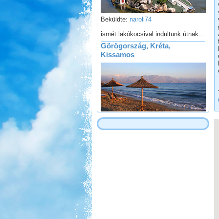
Beküldte:
naroli74
ismét lakókocsival indultunk útnak...
Görögország, Kréta,
Kissamos
Beküldte:
mia
A bő két hétre tervezett
nyaralásunkból pár napot sátorban
töltöttünk el
Szlovén-Olasz-Francia-
Spanyol Nagy körút
Beküldte:
Lekvar