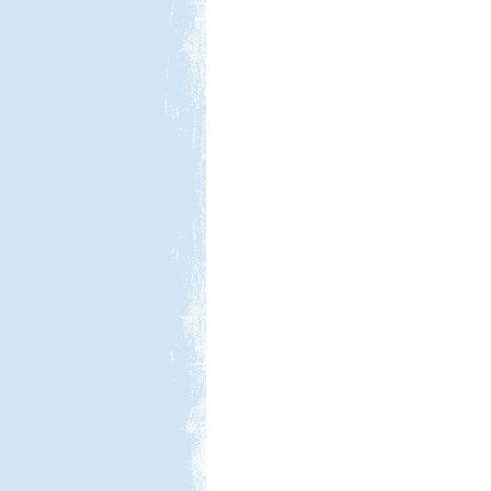
barangolás
Beküldte:
laci
két részre szakadt...
Olasz-Francia utazás
Beküldte:
Eva54
Világjáró nők lakóautóval...
Peloponnészosz