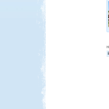
Beküldte:
Jenci2
Óriási élmény volt...
Salzburgerland
H
Beküldte:
Nemo25
egy álomszép táj..
Francia körút
Beküldte:
Karollda