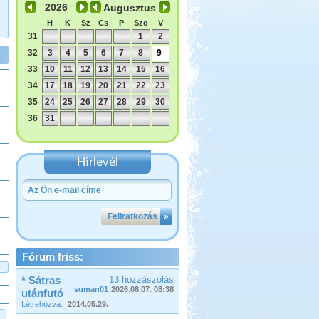
Augusztus
H
K
Sz
Cs
P
Szo
V
31
1
2
32
3
4
5
6
7
8
9
33
10
11
12
13
14
15
16
34
17
18
19
20
21
22
23
35
24
25
26
27
28
29
30
36
31
Hírlevél
Feliratkozás
»
Fórum friss:
* Sátras
13 hozzászólás
suman01
2026.08.07. 08:38
utánfutó
Létrehozva:
2014.05.29.