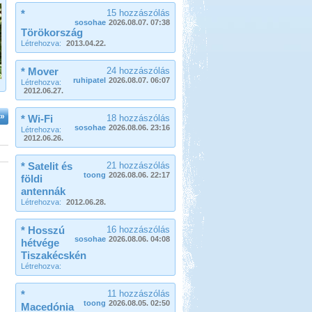
*
15 hozzászólás
sosohae
2026.08.07. 07:38
Törökország
Létrehozva:
2013.04.22.
* Mover
24 hozzászólás
ruhipatel
2026.08.07. 06:07
Létrehozva:
2012.06.27.
»
* Wi-Fi
18 hozzászólás
sosohae
2026.08.06. 23:16
Létrehozva:
2012.06.26.
* Satelit és
21 hozzászólás
toong
2026.08.06. 22:17
földi
antennák
Létrehozva:
2012.06.28.
* Hosszú
16 hozzászólás
sosohae
2026.08.06. 04:08
hétvége
Tiszakécskén
Létrehozva:
*
11 hozzászólás
toong
2026.08.05. 02:50
Macedónia