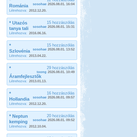
*
sosohae
2026.08.01. 16:04
Románia
Létrehozva:
2012.12.20.
* Utazós
15 hozzászólás
sosohae
2026.08.01. 15:31
tanya tali
Létrehozva:
2016.06.16.
*
15 hozzászólás
sosohae
2026.08.01. 13:52
Szlovénia
Létrehozva:
2013.04.22.
*
29 hozzászólás
toong
2026.08.01. 10:49
Áramfejlesztők
Létrehozva:
2013.01.13.
*
16 hozzászólás
sosohae
2026.08.01. 09:57
Hollandia
Létrehozva:
2012.12.20.
* Neptun
20 hozzászólás
sosohae
2026.08.01. 09:52
kemping
Létrehozva:
2012.10.04.