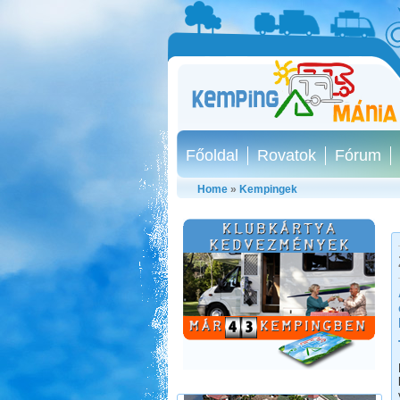
Főoldal
Rovatok
Fórum
Home
»
Kempingek
Olaszországba, ausztriai
megállókkal