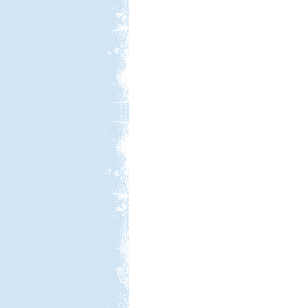
Lakóautóval Svájcon át
Franciaországba
Nyaralás Splitben
Beküldte:
PSteve
Rengeteg látnivaló van...
Luxemburg
Beküldte:
Wobi
Jó 30 évet kellet várnunk, hogy újból
eljussunk ide.
Kelet-Magyarországi