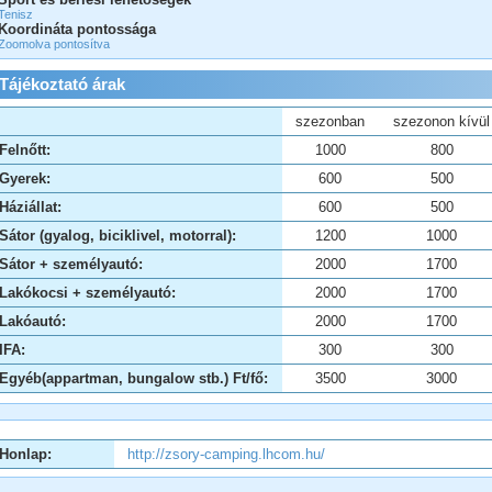
Tenisz
Koordináta pontossága
Zoomolva pontosítva
Tájékoztató árak
szezonban
szezonon kívül
Felnőtt:
1000
800
Gyerek:
600
500
Háziállat:
600
500
Sátor (gyalog, biciklivel, motorral):
1200
1000
Sátor + személyautó:
2000
1700
Lakókocsi + személyautó:
2000
1700
Lakóautó:
2000
1700
IFA:
300
300
Egyéb(appartman, bungalow stb.) Ft/fő:
3500
3000
Honlap:
http://zsory-camping.lhcom.hu/