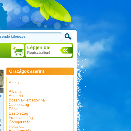
Lépjen be!
Regisztráljon!
Országok szerint
Afrika
Albánia
k
Ausztria
Bosznia-Hercegovina
Csehország
Dánia
Észtország
Franciaország
l
Görögország
A
Hollandia
i
Horvátország