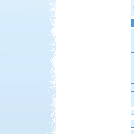
Pötréte vadkemping /
horgászat
Beküldte:
Pegi
Túl vagyunk életünk első
vadkempinges kalandján.
Kempingezzünk kicsikkel.
Kempingezni nem csak
kamaszkorban lehet, hanem
gyerekkel is, csak sokkal
sportosabb történet.
Dél-Tirol útibeszámoló