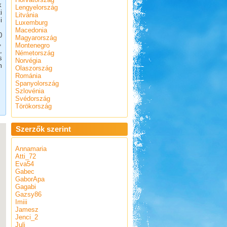
k
Lengyelország
i
Litvánia
i
Luxemburg
Macedonia
0
Magyarország
,
Montenegro
,
Németország
s
Norvégia
m
Olaszország
Románia
Spanyolország
Szlovénia
Svédország
Törökország
Szerzők szerint
Annamaria
Atti_72
Eva54
Gabec
GaborApa
Gagabi
Gazsy86
Imiii
Jamesz
Jenci_2
Juli