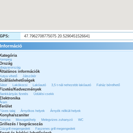
GPS:
47.7962708775075 20.5290451526641
Információ
Kategória
Kemping
Ország
Magyarország
Általános információk
Kutya vihető
Játszótér
Szálláslehetőségek
Sátor
Lakókocsi
Lakóautó
3,5 t-nál nehezebb lakóautó
Faház bérelhető
Fizetés/Kedvezmények
Bankkártyás fizetés
Üdülési csekk
Elektronika
Áram
Terület
Füves talaj
Árnyékos helyek
Árnyék nélküli helyek
Konyha/szaniter
Konyha
Mosogatóhely
Melegvizes zuhanyzó
WC
Grillezés / bográcsozás
Gázgrill megengedett
Faszenes grill megengedett
Sport és bérlési lehetőségek