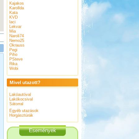
Kajakos
Karollda
Kata
KVD
laci
Lekvar
Mia
Naroli74
Nemo25
Okrauss
Pegi
Piho
PSteve
Rika
Wobi
Mivel utazott?
Lakóautóval
Lakókocsival
Sátorral
Egyéb utazások
Horgásztúrák
Események