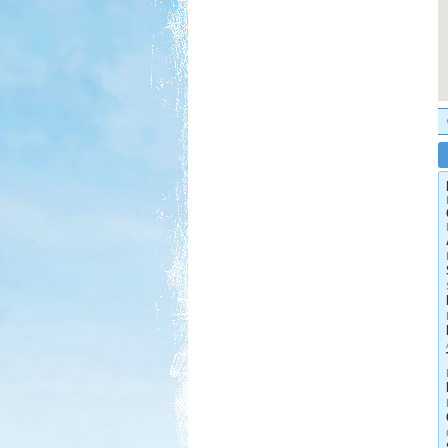
Nyaralásunkat egy nagy körút
megtételére terveztük....
Tisza-tavi vadkempingezés
Beküldte:
GaborApa
Régóta kíváncsi voltam már erre a
vidékre ...
Lago Maggiore 2012. július
Beküldte:
Annamaria
2 hetet töltöttünk lakóautóval
Olaszországban