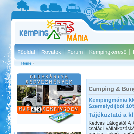
Főoldal
Rovatok
Fórum
Kempingkereső
Home
»
Camping & Bun
Kilenc hét lakóautóval
Kempingmánia kl
Norvégiában
Személydíjból 10
Tájékoztató a k
Kedves Látogató! A
családi vállalkozásk
partján fekvő, gyü