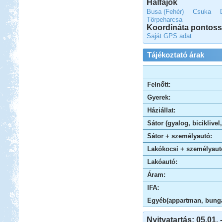
Halfajok
Busa (Fehér)
Csuka
Törpeharcsa
Koordináta pontos
Beküldte:
Nemo25
Saját GPS adat
Első állomásunk a Nyíregyháza
Tájékoztató árak
Sóstó volt, az állatpark közvetlen
szomszédságában
Luxemburg
Felnőtt:
Gyerek:
Háziállat:
Sátor (gyalog, biciklivel
Sátor + személyautó:
Beküldte:
Wobi
Lakókocsi + személyaut
Jó 30 évet kellet várnunk, hogy újból
eljussunk ide.
Lakóautó:
Spanyol körút lakóautóval
Áram:
IFA:
Egyéb(appartman, bungal
Nyitvatartás: 05.01. 