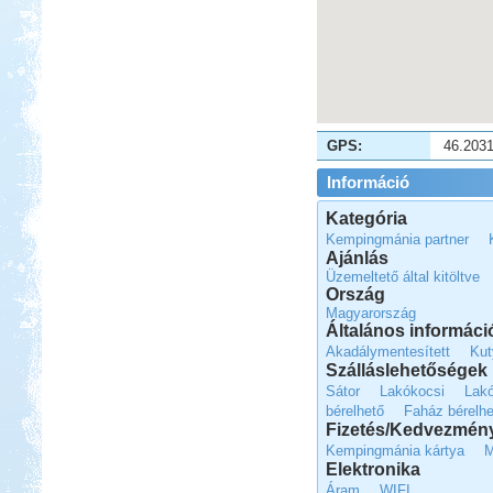
Beküldte:
PSteve
elég nomád ...
2017. 07-08. Görögország
GPS:
46.203
Információ
Kategória
Kempingmánia partner
Ajánlás
Üzemeltető által kitöltve
Beküldte:
Kudela
Ország
Nagyon régi álmom...
Magyarország
Őrségi Csörgő Vendégház
Általános informáci
Akadálymentesített
Kut
Szálláslehetőségek
Sátor
Lakókocsi
Lak
bérelhető
Faház bérelhe
Fizetés/Kedvezmén
Kempingmánia kártya
Beküldte:
Piho
Elektronika
főszer, aszer, fenyőszer...
Áram
WIFI