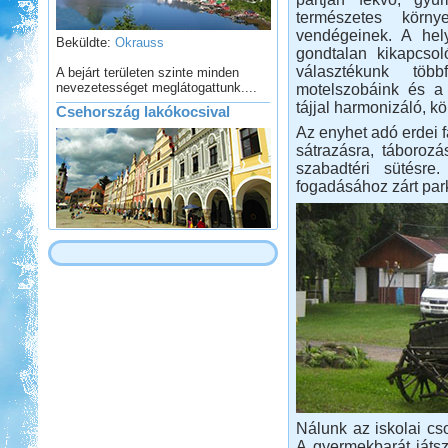
természetes körny
Beküldte:
Okrauss
vendégeinek. A hely
gondtalan kikapcsol
A bejárt területen szinte minden
nevezetességet meglátogattunk....
választékunk több
motelszobáink és a 
Csehország lakókocsival
tájjal harmonizáló, 
Az enyhet adó erdei f
sátrazásra, táborozá
szabadtéri sütésre
fogadásához zárt park
Beküldte:
Karollda
Célul tűztük ki Prágát, immár
lakókocsival...
Francia Nagykörút
Beküldte:
Kata
Nálunk az iskolai cso
A gyermekbarát játsz