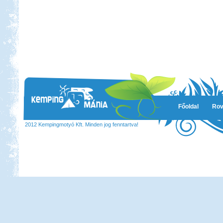
nem lakóautós, de érdekes...
Hollandia, nem csak
Amsterdam
Beküldte:
Karollda
Gyors, de tartalmas út volt...
Dél-Olaszország, Tropea,
Főoldal
Rov
Camping Marina del Convento
2012 Kempingmotyó Kft. Minden jog fenntartva!
Beküldte:
mia
Egy-két furcsaságtól eltekintve
elégedettek voltunk...
Toscana