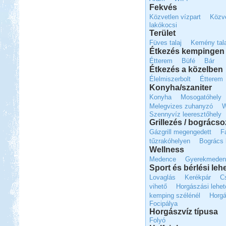
Fekvés
Evia-Athen 2014
Közvetlen vízpart
Közve
lakókocsi
Terület
Füves talaj
Kemény tala
Étkezés kempingen 
Étterem
Büfé
Bár
Étkezés a közelben
Beküldte:
Nemo25
Élelmiszerbolt
Étterem
Evia-ra két hídon lehet áthajtani...
Konyha/szaniter
Isztambul ősszel
Konyha
Mosogatóhely
Melegvizes zuhanyzó
Szennyvíz leeresztőhely
Grillezés / bogrács
Gázgrill megengedett
F
tűzrakóhelyen
Bogrács 
Wellness
Beküldte:
Lekvar
Medence
Gyerekmeden
Sport és bérlési le
Nem kell félni Törökországtól...
Lovaglás
Kerékpár
C
Nyírség-Bereg 2012
vihető
Horgászási lehet
szeptember
kemping szélénél
Horgá
Focipálya
Horgászvíz típusa
Folyó