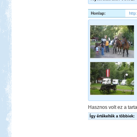
Beküldte:
Kata
Honlap:
htt
Spanyolország keleti part, Gibraltár,
Andalúzia, Barcelona.
Tisza-tavi vadkempingezés
Beküldte:
GaborApa
Régóta kíváncsi voltam már erre a
vidékre ...
Kenya 2013
Hasznos volt ez a tarta
Így értékelték a többiek:
Beküldte:
Lekvar