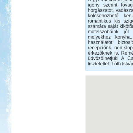
Három hetes felderítő út
igény szerint lovag
Franciaországban
horgászatot, vadásza
Olaszország Toszkana
kölcsönözhető ken
romantikus kis szig
számára saját kikötő
motelszobáink jól 
melyekhez konyha,
használatot biztos
recepciónk non-sto
Beküldte:
GaborApa
érkezőknek is. Remé
üdvözölhetjük! A 
Rövidke kis memó a Toszkánai
tisztelettel: Tóth Istv
utunkról.
Kenyában is Kempingeznek
Beküldte:
Lekvar
a sátorozás, az menő...
Tiszapüspöki Tisza-part