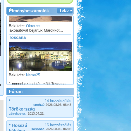
Élménybeszámolók
Több »
Beküldte:
Okrauss
lakóautóval bejártuk Marokkót...
Toscana
Beküldte:
Nemo25
1 nappal az indulás előtt Toscana
lett a befutó....
a
Olasz-Francia utazás
Fórum
*
14 hozzászólás
sneha0
2026.08.06. 08:43
Törökország
Létrehozva:
2013.04.22.
* Hosszú
16 hozzászólás
Beküldte:
Eva54
sosohae
2026.08.06. 04:08
hétvége