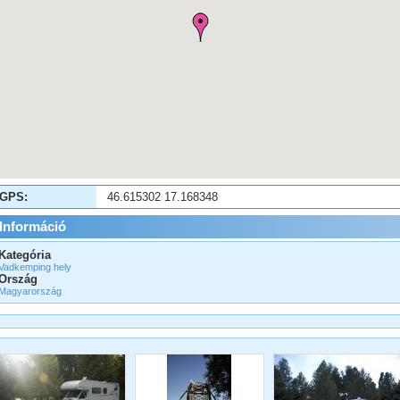
GPS:
46.615302 17.168348
Információ
Kategória
Vadkemping hely
Ország
Magyarország