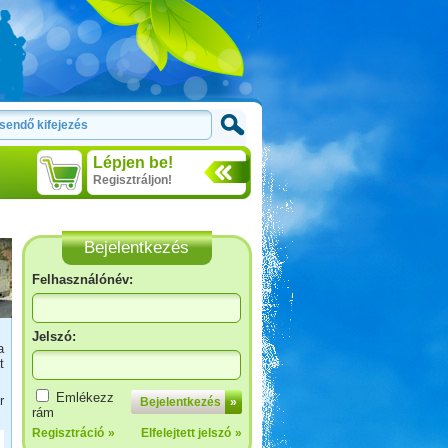
Lépjen be!
Regisztráljon!
Bejelentkezés
Felhasználónév:
Jelszó:
a
t
Marokkóban jártunk
Emlékezz
r
Bejelentkezés
»
rám
Regisztráció
»
Elfelejtett jelszó
»