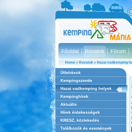
Főoldal
Rovatok
Fórum
Home
»
Rovatok
»
Hazai vadkemping h
Útleírások
Kempingszemle
Hazai vadkemping helyek
Kempinghírek
Aktuális
Hírek érdekességek
KRESZ, közlekedés
Találkozók és események