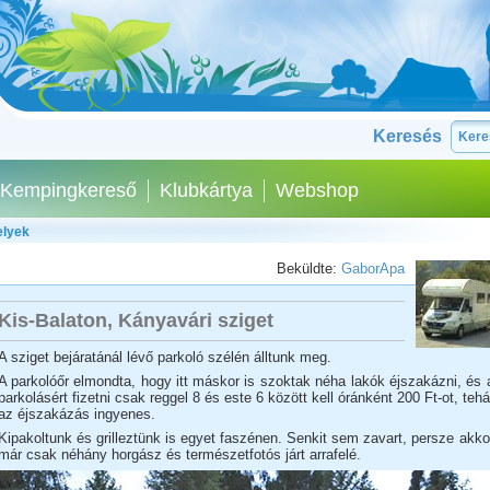
Keresés
Kempingkereső
Klubkártya
Webshop
elyek
Beküldte:
GaborApa
Kis-Balaton, Kányavári sziget
A sziget bejáratánál lévő parkoló szélén álltunk meg.
A parkolóőr elmondta, hogy itt máskor is szoktak néha lakók éjszakázni, és 
parkolásért fizetni csak reggel 8 és este 6 között kell óránként 200 Ft-ot, tehá
az éjszakázás ingyenes.
Kipakoltunk és grilleztünk is egyet faszénen. Senkit sem zavart, persze akko
már csak néhány horgász és természetfotós járt arrafelé.