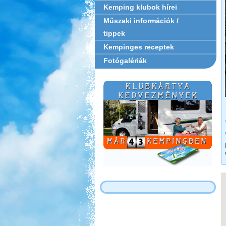
Kemping klubok hírei
Műszaki információk /
tippek
Kempinges receptek
Fotógalériák