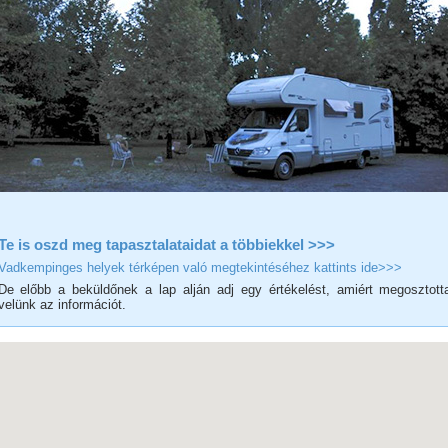
Te is oszd meg tapasztalataidat a többiekkel >>>
Vadkempinges helyek térképen való megtekintéséhez kattints ide>>>
De előbb a beküldőnek a lap alján adj egy értékelést, amiért megosztott
velünk az információt.