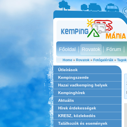
Főoldal
Rovatok
Fórum
Home
»
Rovatok
»
Fotógalériák
»
Tagok
Útleírások
Kempingszemle
Hazai vadkemping helyek
Kempinghírek
Aktuális
Hírek érdekességek
KRESZ, közlekedés
Találkozók és események