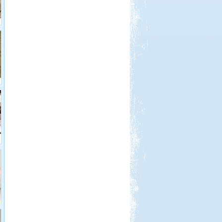
Beküldte:
Nemo25
Ugye tudjátok miről beszélek?
Kelet-Magyarországi
barangolás
Beküldte:
laci
két részre szakadt...
Afrikai Mercedes Unimóka
lakóautóval
Beküldte:
Gagabi