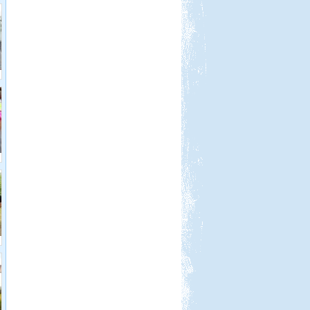
Kempingezni nem csak
kamaszkorban lehet, hanem
gyerekkel is, csak sokkal
sportosabb történet.
Kilenc hét lakóautóval
Norvégiában
Beküldte:
Okrauss
A bejárt területen szinte minden
nevezetességet meglátogattunk....
Hellas 2011