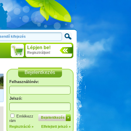
Lépjen be!
Regisztráljon!
Bejelentkezés
Felhasználónév:
Jelszó:
Zalaszentgrót - Kavicsbánya
tó
Emlékezz
Bejelentkezés
»
rám
Regisztráció
»
Elfelejtett jelszó
»