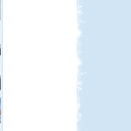
Életem legnagyobb autós kalandja
volt...
Kenyában is Kempingeznek
Beküldte:
Lekvar
a sátorozás, az menő...
Őrségi kurta-túra
Beküldte:
Karollda
Akinek több ideje van, ne szaladjon
úgy mint mi és hozzon bringát meg
túrabakancsot!
Kempingezzünk kicsikkel.