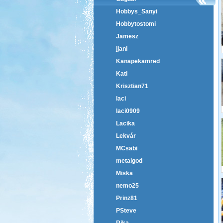
Hobbys_Sanyi
Hobbytostomi
Jamesz
jjani
Kanapekamred
Kati
Krisztian71
laci
laci0909
Lacika
Lekvár
MCsabi
metalgod
Miska
nemo25
Prinz81
PSteve