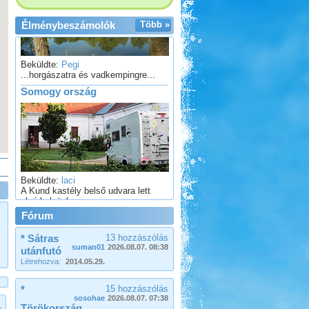
Élménybeszámolók
Több »
Beküldte:
Pegi
...horgászatra és vadkempingre...
Somogy ország
Beküldte:
laci
A Kund kastély belső udvara lett
alvó helyünk...
Lengyel körút
Fórum
* Sátras
13 hozzászólás
suman01
2026.08.07. 08:38
utánfutó
Létrehozva:
2014.05.29.
Beküldte:
GaborApa
*
15 hozzászólás
sosohae
2026.08.07. 07:38
Eredetileg motorozni akartunk, de
Törökország