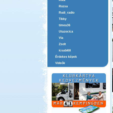
Rika
Rozsa
Rudi_radio
Tikky
timea36
Utazocica
Via
Zsolt
icsabi68
Érdekes képek
Videók