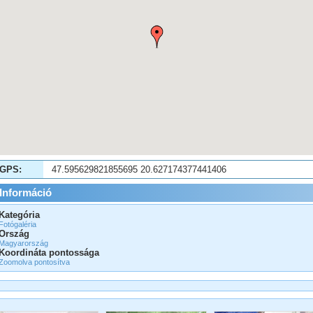
GPS:
47.595629821855695 20.627174377441406
Információ
Kategória
Fotógaléria
Ország
Magyarország
Koordináta pontossága
Zoomolva pontosítva