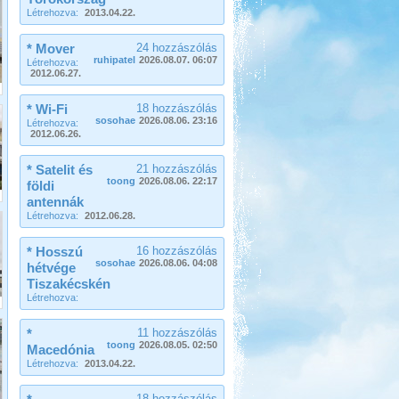
ebből is lakóautózás lett.
Létrehozva:
2013.04.22.
Őrségi Csörgő Vendégház
* Mover
24 hozzászólás
ruhipatel
2026.08.07. 06:07
Létrehozva:
2012.06.27.
* Wi-Fi
18 hozzászólás
sosohae
2026.08.06. 23:16
Létrehozva:
2012.06.26.
Beküldte:
Piho
főszer, aszer, fenyőszer...
* Satelit és
21 hozzászólás
Franciaország Nizzától-
toong
2026.08.06. 22:17
földi
Párizsig
antennák
Létrehozva:
2012.06.28.
* Hosszú
16 hozzászólás
sosohae
2026.08.06. 04:08
hétvége
Tiszakécskén
Létrehozva:
Beküldte:
Gabec
Nagyon örülök, hogy nem
*
11 hozzászólás
autópályán mentünk, mert így
toong
2026.08.05. 02:50
Macedónia
sokkal jobban beleláttunk az igazi
Létrehozva:
2013.04.22.
Franciaországba.
Toscana. Nagyvárosok.
18 hozzászólás