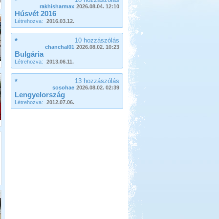
*
rakhisharmax
2026.08.04. 12:10
Húsvét 2016
Létrehozva:
2016.03.12.
*
10 hozzászólás
chanchal01
2026.08.02. 10:23
Bulgária
Beküldte:
Eva54
Létrehozva:
2013.06.11.
San Gimignano, Siena, Livorno,
Cecina, Pisa, Lucca, Firenze. stb.
*
13 hozzászólás
sosohae
2026.08.02. 02:39
Görögország-Albánia-
Lengyelország
Montenegró
Létrehozva:
2012.07.06.
Beküldte:
PSteve
ismét Görögországban nyaraltunk...
Görögország, Ελλάδα 2017