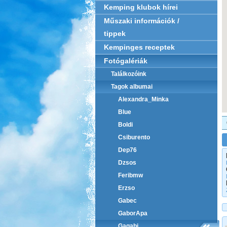
Kemping klubok hírei
Műszaki információk /
tippek
Kempinges receptek
Fotógalériák
Találkozóink
Tagok albumai
Alexandra_Minka
Blue
Boldi
Csiburento
Dep76
Dzsos
Feribmw
Erzso
Gabec
GaborApa
Gagabi