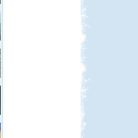
Beküldte:
Nemo25
Történetünk rendhagyó módon nem
a címben szereplő dátum napján
indult.
Isztambul ősszel
Beküldte:
Lekvar
Nem kell félni Törökországtól...
Olaszország Toszkana