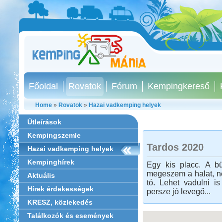
Főoldal
Rovatok
Fórum
Kempingkereső
Home
»
Rovatok
»
Hazai vadkemping helyek
Útleírások
Kempingszemle
Tardos 2020
Hazai vadkemping helyek
Kempinghírek
Egy kis placc. A b
megeszem a halat, n
Aktuális
tó. Lehet vadulni i
Hírek érdekességek
persze jó levegő...
KRESZ, közlekedés
Találkozók és események