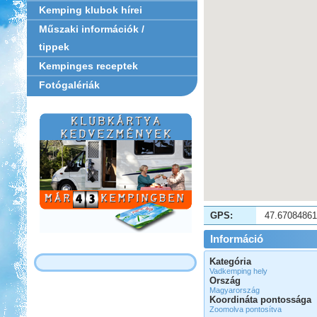
Kemping klubok hírei
Műszaki információk /
tippek
Kempinges receptek
Fotógalériák
GPS:
47.6708486
Információ
Kategória
Vadkemping hely
Ország
Magyarország
Koordináta pontossága
Zoomolva pontosítva