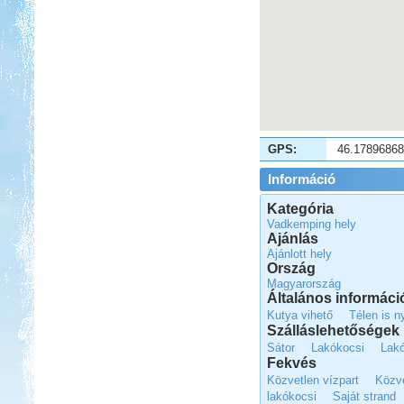
GPS:
46.1789686
Információ
Kategória
Vadkemping hely
Ajánlás
Ajánlott hely
Ország
Magyarország
Általános informáci
Kutya vihető
Télen is n
Szálláslehetőségek
Sátor
Lakókocsi
Lak
Fekvés
Közvetlen vízpart
Közve
lakókocsi
Saját strand