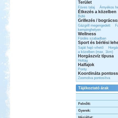
Terület
Füves talaj
Árnyékos h
Étkezés a közelben
Büfé
Grillezés / bogrács
Gázgrill megengedett
F
kempinghelyen
Wellness
Fürdés szabadban
Sport és bérlési le
Saját hajó vihető
Horgá
a közelben (max. 1km)
Horgászvíz típusa
Holtág
Halfajok
Ponty
Koordináta pontos
Zoomolva pontosítva
Tájékoztató árak
Felnőtt:
Gyerek:
Háziállat: