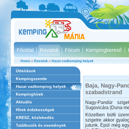
Főoldal
Rovatok
Fórum
Kempingkereső
Home
»
Rovatok
»
Hazai vadkemping helyek
Útleírások
Kempingszemle
Baja, Nagy-Pand
Hazai vadkemping helyek
szabadstrand
Kempinghírek
Aktuális
Nagy-Pandúr szig
Sugovicára (Duna me
Hírek érdekességek
Közelben büfé üzeme
KRESZ, közlekedés
szigetre akkor gyalo
jutunk. Épül még egy
Találkozók és események