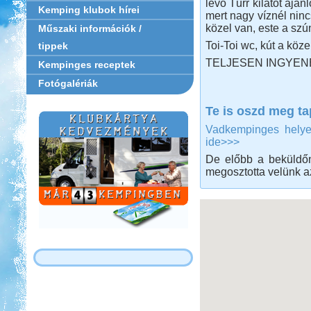
lévő Türr kilátót aján
Kemping klubok hírei
mert nagy víznél nin
közel van, este a sz
Műszaki információk /
Toi-Toi wc, kút a köze
tippek
TELJESEN INGYEN
Kempinges receptek
Fotógalériák
Te is oszd meg ta
Vadkempinges helyek
ide>>>
De előbb a beküldőne
megosztotta velünk az