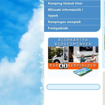
Kemping klubok hírei
Műszaki információk /
tippek
Kempinges receptek
Fotógalériák