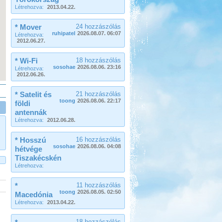
Beküldte:
Gagabi
Létrehozva:
2013.04.22.
Életem legnagyobb autós kalandja
volt...
* Mover
24 hozzászólás
ruhipatel
2026.08.07. 06:07
Létrehozva:
Fertő-tó és Ausztria,
2012.06.27.
Mesepark.
* Wi-Fi
18 hozzászólás
sosohae
2026.08.06. 23:16
Létrehozva:
2012.06.26.
* Satelit és
21 hozzászólás
toong
2026.08.06. 22:17
földi
Beküldte:
GaborApa
antennák
Létrehozva:
2012.06.28.
Vidámparkozással egybekötött, őszi
csavargás a Fertő körül.
* Hosszú
16 hozzászólás
Hellas 2011
sosohae
2026.08.06. 04:08
hétvége
Tiszakécskén
Létrehozva:
*
11 hozzászólás
toong
2026.08.05. 02:50
Macedónia
Létrehozva:
2013.04.22.
Beküldte:
Nemo25
18 hozzászólás