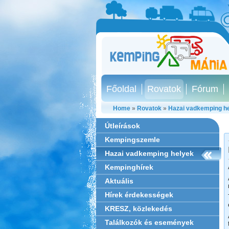
Főoldal
Rovatok
Fórum
Home
»
Rovatok
»
Hazai vadkemping h
Útleírások
Kempingszemle
Hazai vadkemping helyek
Kempinghírek
Aktuális
Hírek érdekességek
KRESZ, közlekedés
Találkozók és események