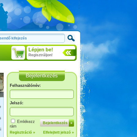
Lépjen be!
Regisztráljon!
Bejelentkezés
Felhasználónév:
Jelszó:
e
s
Marokkóban jártunk
Emlékezz
Bejelentkezés
»
rám
i
Regisztráció
»
Elfelejtett jelszó
»