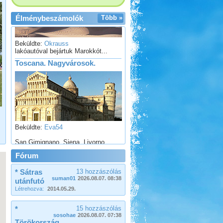
Élménybeszámolók
Több »
Beküldte:
Okrauss
lakóautóval bejártuk Marokkót...
Toscana. Nagyvárosok.
Beküldte:
Eva54
San Gimignano, Siena, Livorno,
Cecina, Pisa, Lucca, Firenze. stb.
Afrikai Mercedes Unimóka
Fórum
lakóautóval
* Sátras
13 hozzászólás
suman01
2026.08.07. 08:38
utánfutó
Létrehozva:
2014.05.29.
*
15 hozzászólás
sosohae
2026.08.07. 07:38
Törökország