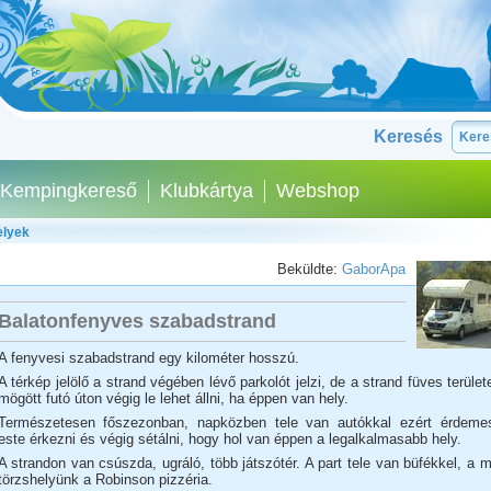
Keresés
Kempingkereső
Klubkártya
Webshop
elyek
Beküldte:
GaborApa
Balatonfenyves szabadstrand
A fenyvesi szabadstrand egy kilométer hosszú.
A térkép jelölő a strand végében lévő parkolót jelzi, de a strand füves terület
mögött futó úton végig le lehet állni, ha éppen van hely.
Természetesen főszezonban, napközben tele van autókkal ezért érdeme
este érkezni és végig sétálni, hogy hol van éppen a legalkalmasabb hely.
A strandon van csúszda, ugráló, több játszótér. A part tele van büfékkel, a m
törzshelyünk a Robinson pizzéria.