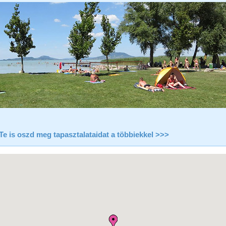
Te is oszd meg tapasztalataidat a többiekkel >>>