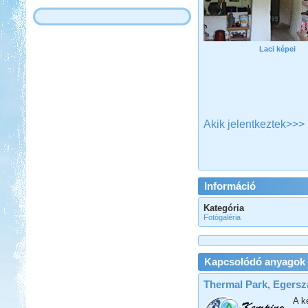
Laci képei
Akik jelentkeztek>>>
Információ
Kategória
Fotógaléria
Kapcsolódó anyagok
Thermal Park, Egersz
A k