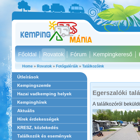
Főoldal
Rovatok
Fórum
Kempingkereső
Home
»
Rovatok
»
Fotógalériák
»
Találkozóink
Útleírások
Kempingszemle
Egerszalóki talá
Hazai vadkemping helyek
Kempinghírek
A találkozóról beküld
Aktuális
Hírek érdekességek
KRESZ, közlekedés
Találkozók és események