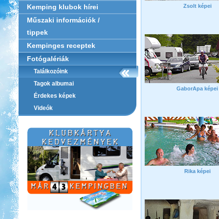
Zsolt képei
Kemping klubok hírei
Műszaki információk /
tippek
Kempinges receptek
Fotógalériák
Találkozóink
Tagok albumai
GaborApa képei
Érdekes képek
Videók
Rika képei