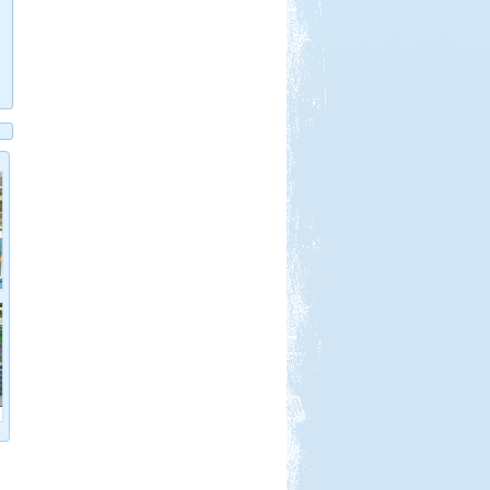
Beküldte:
laci
két részre szakadt...
Vértes, Várgesztesi tisztás
Beküldte:
GaborApa
Egy erdei vadkempingezős,
biciklitúrázós hétvége...
Francia körút
Beküldte:
Karollda