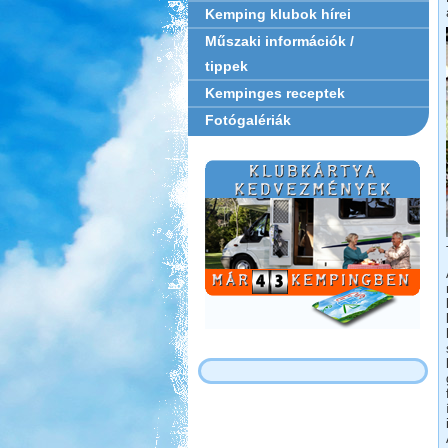
Kemping klubok hírei
Műszaki információk /
tippek
Kempinges receptek
Fotógalériák