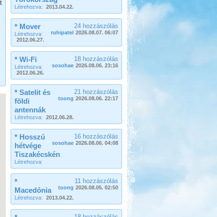
t
Beküldte:
Lekvar
Létrehozva:
2013.04.22.
Egy novemberi hosszú hétvége...
* Mover
24 hozzászólás
Görögország-Albánia-
ruhipatel
2026.08.07. 06:07
Létrehozva:
Montenegró
2012.06.27.
* Wi-Fi
18 hozzászólás
sosohae
2026.08.06. 23:16
Létrehozva:
2012.06.26.
* Satelit és
21 hozzászólás
toong
2026.08.06. 22:17
Beküldte:
földi
PSteve
ismét Görögországban nyaraltunk...
antennák
Létrehozva:
2012.06.28.
Bosznia-Hercegovina,
Montenegró, Albánia
* Hosszú
16 hozzászólás
sosohae
2026.08.06. 04:08
hétvége
Tiszakécskén
Létrehozva:
*
11 hozzászólás
toong
2026.08.05. 02:50
Macedónia
Beküldte:
Juli
Létrehozva:
2013.04.22.
Eredetileg több időt szerettünk volna
Albániában tölteni....
18 hozzászólás