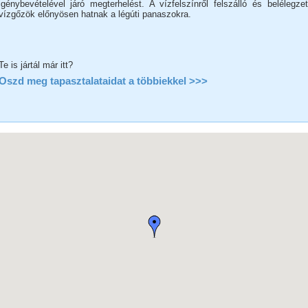
igénybevételével járó megterhelést. A vízfelszínről felszálló és belélegzet
vízgőzök előnyösen hatnak a légúti panaszokra.
Te is jártál már itt?
Oszd meg tapasztalataidat a többiekkel >>>