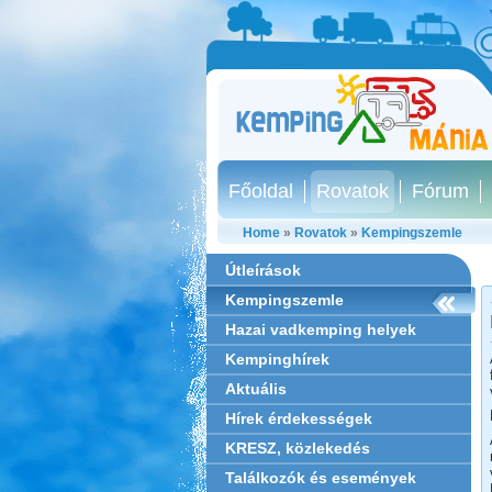
Főoldal
Rovatok
Fórum
Home
»
Rovatok
»
Kempingszemle
Útleírások
Kempingszemle
Hazai vadkemping helyek
Kempinghírek
Aktuális
Hírek érdekességek
KRESZ, közlekedés
Találkozók és események