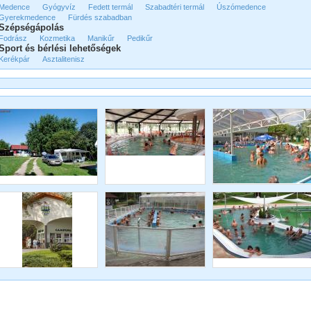
Medence
Gyógyvíz
Fedett termál
Szabadtéri termál
Úszómedence
Gyerekmedence
Fürdés szabadban
Szépségápolás
Fodrász
Kozmetika
Manikűr
Pedikűr
Sport és bérlési lehetőségek
Kerékpár
Asztalitenisz