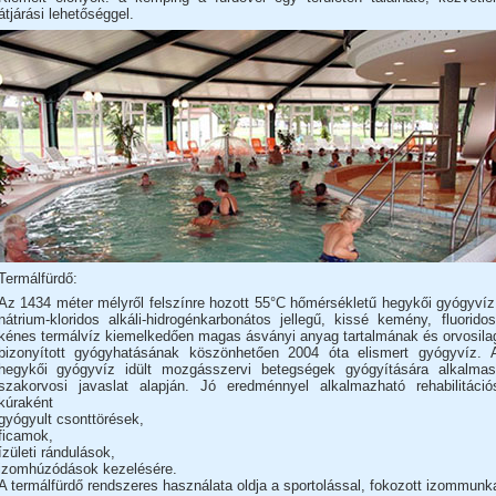
átjárási lehetőséggel.
Termálfürdő:
Az 1434 méter mélyről felszínre hozott 55°C hőmérsékletű hegykői gyógyvíz
nátrium-kloridos alkáli-hidrogénkarbonátos jellegű, kissé kemény, fluoridos
kénes termálvíz kiemelkedően magas ásványi anyag tartalmának és orvosila
bizonyított gyógyhatásának köszönhetően 2004 óta elismert gyógyvíz. 
hegykői gyógyvíz idült mozgásszervi betegségek gyógyítására alkalmas
szakorvosi javaslat alapján. Jó eredménnyel alkalmazható rehabilitáció
kúraként
gyógyult csonttörések,
ficamok,
ízületi rándulások,
izomhúzódások kezelésére.
A termálfürdő rendszeres használata oldja a sportolással, fokozott izommunk