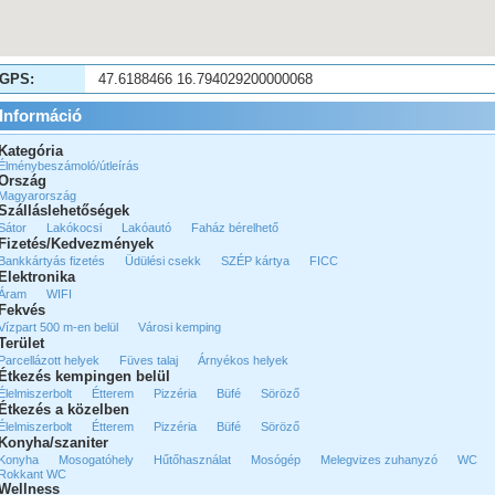
GPS:
47.6188466 16.794029200000068
Információ
Kategória
Élménybeszámoló/útleírás
Ország
Magyarország
Szálláslehetőségek
Sátor
Lakókocsi
Lakóautó
Faház bérelhető
Fizetés/Kedvezmények
Bankkártyás fizetés
Üdülési csekk
SZÉP kártya
FICC
Elektronika
Áram
WIFI
Fekvés
Vízpart 500 m-en belül
Városi kemping
Terület
Parcellázott helyek
Füves talaj
Árnyékos helyek
Étkezés kempingen belül
Élelmiszerbolt
Étterem
Pizzéria
Büfé
Söröző
Étkezés a közelben
Élelmiszerbolt
Étterem
Pizzéria
Büfé
Söröző
Konyha/szaniter
Konyha
Mosogatóhely
Hűtőhasználat
Mosógép
Melegvizes zuhanyzó
WC
Rokkant WC
Wellness