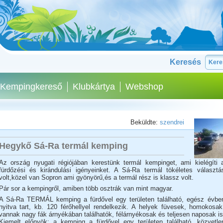
Keresés
Kempingkereső
Klubkártya
Webshop
Beküldte:
szendrei
Hegykő Sá-Ra termál kemping
Az ország nyugati régiójában kerestünk termál kempinget, ami kielégíti 
fürdőzési és kirándulási igényeinket. A Sá-Ra termál tökéletes választá
volt,közel van Sopron ami gyönyörű,és a termál rész is klassz volt.
Pár sor a kempingről, amiben több osztrák van mint magyar.
A Sá-Ra TERMÁL kemping a fürdővel egy területen található, egész évbe
nyitva tart, kb. 120 férőhellyel rendelkezik. A helyek füvesek, homokosak
vannak nagy fák árnyékában találhatók, félárnyékosak és teljesen naposak is
Kiemelt előnyök: a kemping a fürdővel egy területen található, közvetle