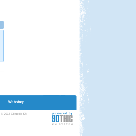
Kis-Balaton, Orfű kirándulás
Beküldte:
GaborApa
Messzire nem akartunk menni, így
hát itthon kóricáltunk egy kicsit...
Dél-Tirol útibeszámoló
Webshop
Beküldte:
Jenci2
Óriási élmény volt...
© 2012 C6media Kft.
Olasz-Francia utazás