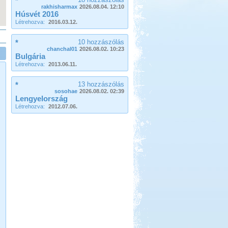
*
Evia-Athen 2014
rakhisharmax
2026.08.04. 12:10
Húsvét 2016
Létrehozva:
2016.03.12.
*
10 hozzászólás
chanchal01
2026.08.02. 10:23
Bulgária
Létrehozva:
2013.06.11.
Beküldte:
Nemo25
Evia-ra két hídon lehet áthajtani...
*
13 hozzászólás
sosohae
2026.08.02. 02:39
Olaszország Toszkana
Lengyelország
Létrehozva:
2012.07.06.
Beküldte:
GaborApa
Rövidke kis memó a Toszkánai
utunkról.
Kelet-Magyarországi
barangolás