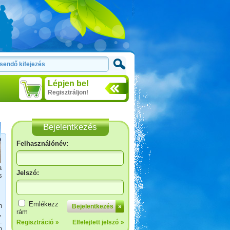
Lépjen be!
Regisztráljon!
Bejelentkezés
Felhasználónév:
a
Jelszó:
s
Luxemburg
Emlékezz
n
Bejelentkezés
»
rám
,
.
Regisztráció
»
Elfelejtett jelszó
»
n