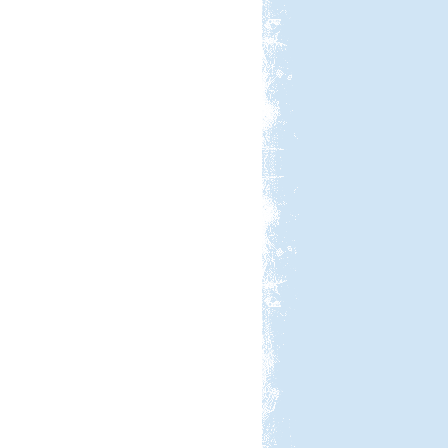
Lakóautóval Svájcon át
Franciaországba
Őrségi kurta-túra
Beküldte:
Karollda
Akinek több ideje van, ne szaladjon
úgy mint mi és hozzon bringát meg
túrabakancsot!
Francia Nagykörút
Beküldte:
Kata
Három hetes felderítő út
Franciaországban