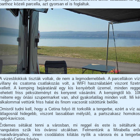
parthoz közeli parcella, azt gyorsan el is foglaltuk.
A vizesblokkok tiszták voltak, de nem a legmodernebbek. A parcellákon víz
villany és csatorna csatlakozás volt, a WIFI használatáért viszont fizetn
kellett. A kemping bejáratánál egy kis kenyérbolt üzemel, minden regge
lehetett friss péksüteményt és kenyeret vásárolni. A kempingtől kb. 10
méterre egy óriási szupermarket van, ahol gyakorlatilag minden volt. Mi ké
alkalommal vettünk friss halat és finom vacsorát sütöttünk belőle.
Omisról tudni kell, hogy a Cetina folyó itt torkollik a tengerbe, ezért a víz a
átlagosnál hidegebb, viszont lassabban mélyülő, a partszakasz homokos
apró-kavicsos.
Érdemes sétákat tenni a városban, mi reggel és este is sétáltunk 
hangulatos szűk kis óvárosi utcákban. Felmentünk a Mirabella erő
maradványaihoz, innen csodálatos kilátás nyílik a városra és a tengerb
torkolló Cetina folyóra.