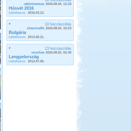
*
Montenegró, Albánia
rakhisharmax
2026.08.04. 12:10
Húsvét 2016
Létrehozva:
2016.03.12.
*
10 hozzászólás
chanchal01
2026.08.02. 10:23
Bulgária
Létrehozva:
2013.06.11.
Beküldte:
Juli
*
13 hozzászólás
Eredetileg több időt szerettünk volna
sosohae
2026.08.02. 02:39
Albániában tölteni....
Lengyelország
Kempingezzünk kicsikkel.
Létrehozva:
2012.07.06.
Kempingezni nem csak
kamaszkorban lehet, hanem
gyerekkel is, csak sokkal
sportosabb történet.
Hollandia, nem csak
Amsterdam