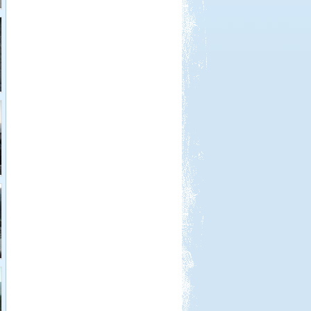
Beküldte:
Karollda
Gyors, de tartalmas út volt...
Macedónia-Albánia
Beküldte:
Lekvar
Érdemes elmenni, megnézni,
kipróbálni...
Csehország lakókocsival