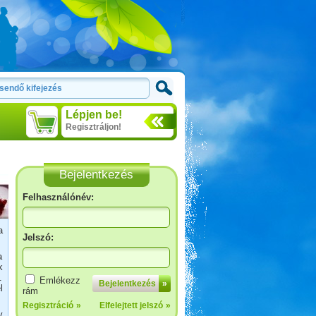
Lépjen be!
Regisztráljon!
Bejelentkezés
Felhasználónév:
a
Jelszó:
a
Francia körút
k
.
Emlékezz
Bejelentkezés
»
l
rám
Regisztráció
»
Elfelejtett jelszó
»
y