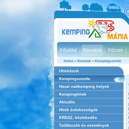
Főoldal
Rovatok
Fórum
Home
»
Rovatok
»
Kempingszemle
Útleírások
Kempingszemle
Hazai vadkemping helyek
Kempinghírek
Aktuális
Hírek érdekességek
KRESZ, közlekedés
Találkozók és események