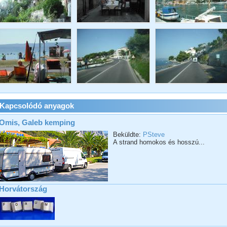
Kapcsolódó anyagok
Omis, Galeb kemping
Beküldte:
PSteve
A strand homokos és hosszú...
Horvátország