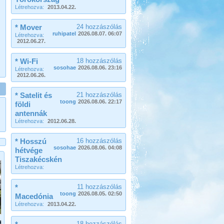
két részre szakadt...
Létrehozva:
2013.04.22.
Pecázás Akaliban
* Mover
24 hozzászólás
ruhipatel
2026.08.07. 06:07
Létrehozva:
2012.06.27.
* Wi-Fi
18 hozzászólás
sosohae
2026.08.06. 23:16
Létrehozva:
2012.06.26.
Beküldte:
GaborApa
Ide már többször is ellátogattunk, és
* Satelit és
21 hozzászólás
ennek több oka is van.
toong
2026.08.06. 22:17
földi
antennák
Északi kis körút 2013.
Létrehozva:
2012.06.28.
augusztus
* Hosszú
16 hozzászólás
sosohae
2026.08.06. 04:08
hétvége
Tiszakécskén
Létrehozva:
*
11 hozzászólás
Beküldte:
Imiii
toong
2026.08.05. 02:50
Macedónia
Nagyon megérte, és felejthetetlen,
Létrehozva:
2013.04.22.
nagyszerű élményeket okozott...
Bosznia-Hercegovina,
18 hozzászólás