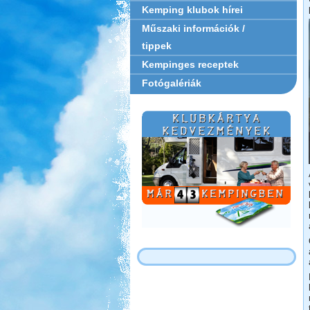
Kemping klubok hírei
Műszaki információk /
tippek
Kempinges receptek
Fotógalériák