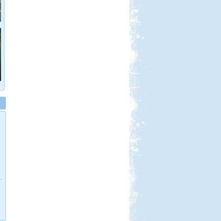
Beküldte:
Karollda
Célul tűztük ki Prágát, immár
lakókocsival...
Peloponnészosz
Beküldte:
Nemo25
"G dúrban zúgják a fákon a
kabócák..."
Örvényesi vadkemping
Beküldte:
Pegi
...valószínű, hogy jövőre ismét