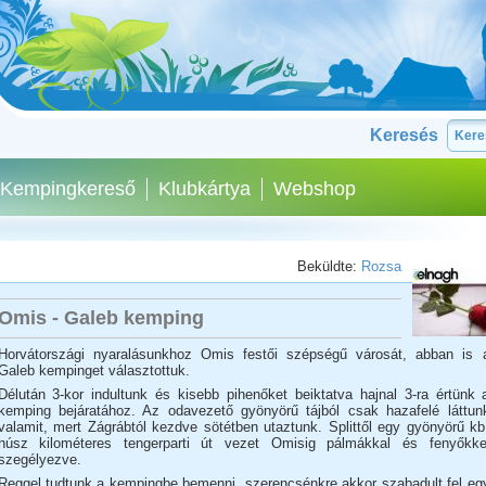
Keresés
Kempingkereső
Klubkártya
Webshop
Beküldte:
Rozsa
Omis - Galeb kemping
Horvátországi nyaralásunkhoz Omis festői szépségű városát, abban is 
Galeb kempinget választottuk.
Délután 3-kor indultunk és kisebb pihenőket beiktatva hajnal 3-ra értünk 
kemping bejáratához. Az odavezető gyönyörű tájból csak hazafelé láttun
valamit, mert Zágrábtól kezdve sötétben utaztunk. Splittől egy gyönyörű kb
húsz kilométeres tengerparti út vezet Omisig pálmákkal és fenyőkke
szegélyezve.
Reggel tudtunk a kempingbe bemenni, szerencsénkre akkor szabadult fel eg