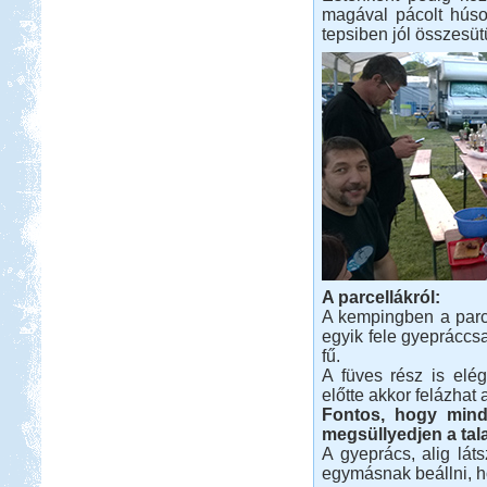
magával pácolt húso
tepsiben jól összesüt
A parcellákról:
A kempingben a parce
egyik fele gyepráccsa
fű.
A füves rész is elé
előtte akkor felázhat a
Fontos, hogy mind
megsüllyedjen a tala
A gyeprács, alig láts
egymásnak beállni, ho