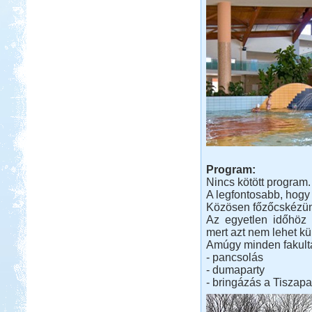
Program:
Nincs kötött program.
A legfontosabb, hogy 
Közösen főzőcskézün
Az egyetlen időhöz 
mert azt nem lehet kül
Amúgy minden fakulta
- pancsolás
- dumaparty
- bringázás a Tiszapa