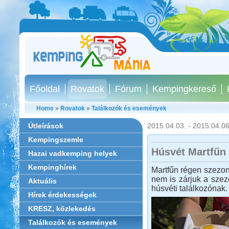
Főoldal
Rovatok
Fórum
Kempingkereső
Home
»
Rovatok
»
Találkozók és események
Útleírások
2015.04.03. - 2015.04.06
Kempingszemle
Húsvét Martfűn
Hazai vadkemping helyek
Kempinghírek
Martfűn régen szezonn
nem is zárjuk a szez
Aktuális
húsvéti találkozónak.
Hírek érdekességek
KRESZ, közlekedés
Találkozók és események