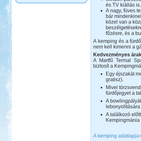
és TV kiállás is.
A nagy, füves t
bár mindenkine
közel van a köz
beszélgetésekr
főzésre, és a bu
A kemping és a fürdő 
nem kell kimenni a gá
Kedvezményes árak
A Martfű Termal Sp
biztosít a Kempingm
Egy éjszakát mo
gratisz).
Mivel törzsven
fürdőjegyet a ta
A bowlingpályá
lebonyolítására
A találkozó elő
Kempingmánia 
A kemping adatlapja