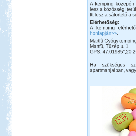
A kemping közepén h
lesz a közösségi terül
Itt lesz a sátortető a
Elérhetőség:
A kemping elérhet
honlapján>>
.
Martfû Gyógykempin
Martfû, Tûzép u. 1.
GPS: 47.01985°,20.2
Ha szükséges szá
apartmanjaiban, vagy