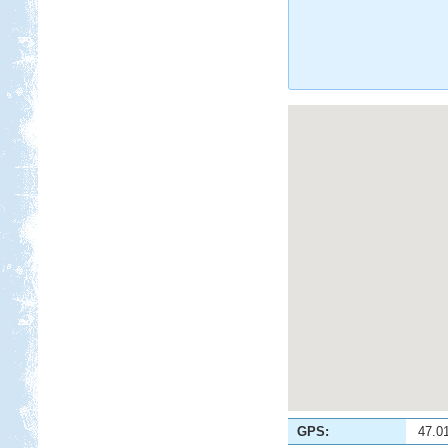
GPS:
47.0