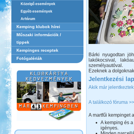
Közelgő események
Egyéb események
Arhívum
Kemping klubok hírei
Műszaki információk /
tippek
Kempinges receptek
Bárki nyugodtan jöh
Fotógalériák
lakókocsival, lakó
személyautóval.
Ezeknek a dolgoknak i
Jelentkezési la
Akik már jelentkezte
A találkozó fóruma >
A martfűi kempinget a
A kemping és a 
igényes.
Minden parcellá