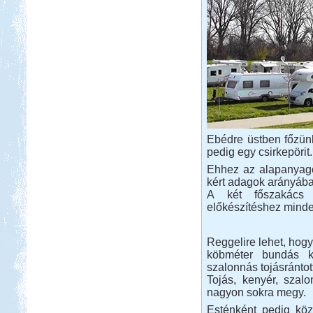
Ebédre üstben főzün
pedig egy csirkepörit.
Ehhez az alapanyago
kért adagok arányába
A két főszakács 
előkészítéshez minde
Reggelire lehet, hogy
köbméter bundás k
szalonnás tojásrántott
Tojás, kenyér, szalo
nagyon sokra megy.
Esténként pedig köz