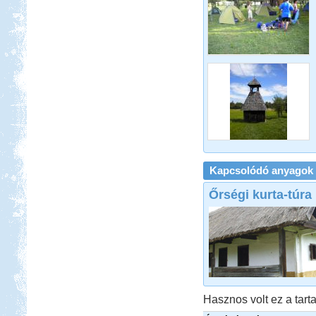
Kissamos
Beküldte:
mia
A bő két hétre tervezett
nyaralásunkból pár napot sátorban
töltöttünk el
Kempingezzünk kicsikkel.
Kapcsolódó anyagok
Őrségi kurta-túra
Kempingezni nem csak
kamaszkorban lehet, hanem
gyerekkel is, csak sokkal
sportosabb történet.
Hasznos volt ez a tarta
Bosznia-Hercegovina,
Montenegró, Albánia