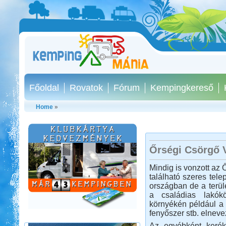
Főoldal
Rovatok
Fórum
Kempingkereső
Home
»
Őrségi Csörgő 
Peloponnészosz
Mindig is vonzott az 
található szeres tele
országban de a terül
a családias lakók
környékén például a t
fenyőszer stb. elneve
Az egyébként kerék