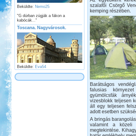
Beküldte:
Nemo25
szalafői Csörgő Ven
kemping részében.
"G dúrban zúgják a fákon a
kabócák..."
Toscana. Nagyvárosok.
Beküldte:
Eva54
San Gimignano, Siena, Livorno,
Cecina, Pisa, Lucca, Firenze. stb.
Szigetköz Halrekesztő zárás
Barátságos vendéglá
falusias környeze
gyümölcsfák árnyék
vizesblokk teljesen k
áll egy teljesen fel
adott esetben szükség
A bringás barangolás
Beküldte:
kajakos
valamint a közeli
hagyománnyá vált...
megtekintése. Kihagy
Macedónia-Albánia
határ emlékhely megte