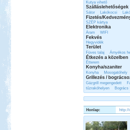
Kutya vihető
Szálláslehetőségek
Sátor
Lakókocsi
Lak
Beküldte:
laci
két részre szakadt...
Fizetés/Kedvezmén
SZÉP kártya
Lago Maggiore 2012. július
Elektronika
Áram
WIFI
Fekvés
Hegyvidék
Terület
Füves talaj
Árnyékos h
Étkezés a közelben
Beküldte:
Annamaria
Étterem
Konyha/szaniter
2 hetet töltöttünk lakóautóval
Konyha
Mosogatóhely
Olaszországban
Grillezés / bogrács
Miért jó sátorozni?
Gázgrill megengedett
F
tűzrakóhelyen
Bogrács 
Honlap:
http:
Miért jó sátorozni? 8 indok a
sátorozás mellett.
Görögország, Kréta,