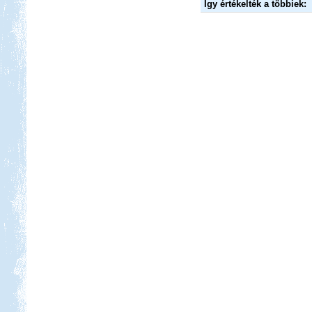
Így értékelték a többiek:
Beküldte:
Juli
Eredetileg több időt szerettünk volna
Albániában tölteni....
Marokkóban jártunk
Beküldte:
Okrauss
lakóautóval bejártuk Marokkót...
Isztambul ősszel