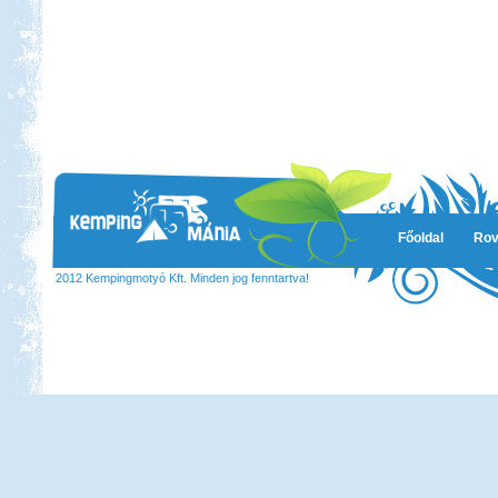
Beküldte:
Lekvar
Nem kell félni Törökországtól...
Vértes, Várgesztesi tisztás
Főoldal
Rov
Beküldte:
GaborApa
Egy erdei vadkempingezős,
2012 Kempingmotyó Kft. Minden jog fenntartva!
biciklitúrázós hétvége...
Görögország, Ελλάδα 2017
Beküldte:
Nemo25
Ugye tudjátok miről beszélek?