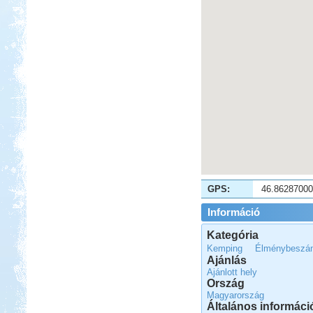
Beküldte:
Gagabi
Életem legnagyobb autós kalandja
volt...
Olaszországba, ausztriai
megállókkal
GPS:
46.8628700
Beküldte:
naroli74
Információ
ismét lakókocsival indultunk útnak...
Kategória
Kelet-Magyarországi
Kemping
Élménybeszám
barangolás
Ajánlás
Ajánlott hely
Ország
Magyarország
Általános informáci