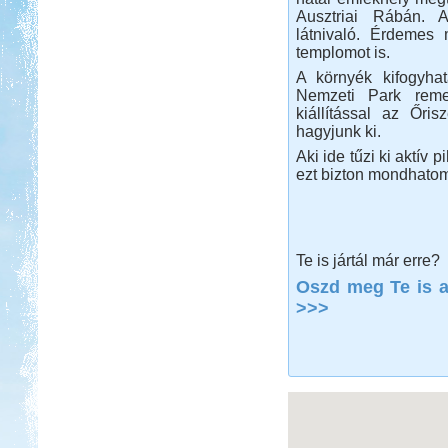
Ausztriai Rábán. A
látnivaló. Érdemes
templomot is.
A környék kifogyhat
Nemzeti Park reme
kiállítással az Őris
Beküldte:
Lekvar
hagyjunk ki.
Érdemes elmenni, megnézni,
Aki ide tűzi ki aktív
kipróbálni...
ezt bizton mondhato
Lefkada Görög körúttal 2012
Te is jártál már erre?
Oszd meg Te is a 
>>>
Beküldte:
Nemo25
2012 augusztus. Görög körút
Afrikai Mercedes Unimóka
lakóautóval