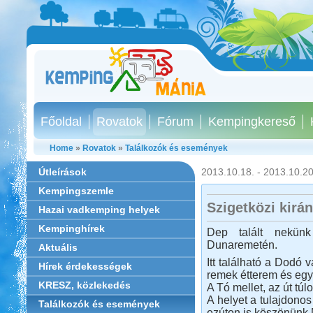
Főoldal
Rovatok
Fórum
Kempingkereső
Home
»
Rovatok
»
Találkozók és események
Útleírások
2013.10.18. - 2013.10.20
Kempingszemle
Szigetközi kirá
Hazai vadkemping helyek
Kempinghírek
Dep talált nekün
Dunaremetén.
Aktuális
Itt található a Dodó
Hírek érdekességek
remek étterem és egy 
KRESZ, közlekedés
A Tó mellet, az út tú
A helyet a tulajdonos
Találkozók és események
ezúton is köszönünk 