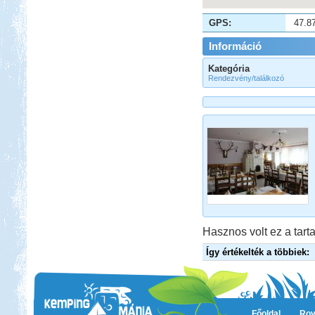
GPS:
47.8
Információ
Kategória
Rendezvény/találkozó
Hasznos volt ez a tarta
Így értékelték a többiek:
Főoldal
Rov