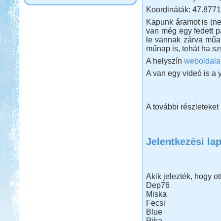
Koordináták: 47.8771
Kapunk áramot is (nem
van még egy fedett pa
le vannak zárva műany
műnap is, tehát ha sz
A helyszín
weboldala
A van egy videó is a
A további részleteket
Jelentkezési la
Akik jelezték, hogy ot
Dep76
Miska
Fecsi
Blue
Rika