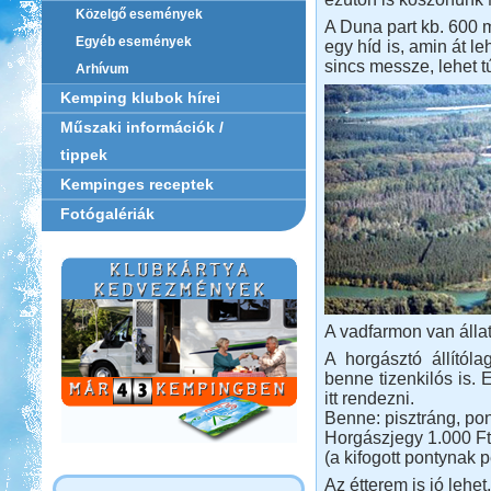
Közelgő események
A Duna part kb. 600 m
Egyéb események
egy híd is, amin át l
sincs messze, lehet tú
Arhívum
Kemping klubok hírei
Műszaki információk /
tippek
Kempinges receptek
Fotógalériák
A vadfarmon van állat
A horgásztó állítól
benne tizenkilós is.
itt rendezni.
Benne: pisztráng, pon
Horgászjegy 1.000 Ft
(a kifogott pontynak 
Az étterem is jó lehet