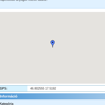
GPS:
46.802555 17.5192
Információ
Kategória