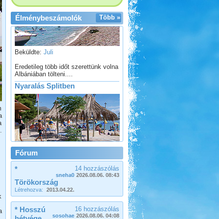
Élménybeszámolók
Több »
Beküldte:
Juli
Eredetileg több időt szerettünk volna
Albániában tölteni....
Nyaralás Splitben
m
a
a
.
Beküldte:
PSteve
Rengeteg látnivaló van...
Fórum
Somogy ország
*
14 hozzászólás
sneha0
2026.08.06. 08:43
Törökország
Létrehozva:
2013.04.22.
k
* Hosszú
16 hozzászólás
a
sosohae
2026.08.06. 04:08
hétvége