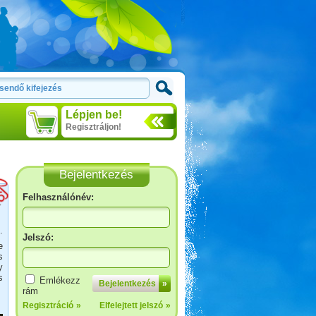
Lépjen be!
Regisztráljon!
Bejelentkezés
Felhasználónév:
.
Jelszó:
e
s
y
Bosznia-Hercegovina,
s
Emlékezz
Bejelentkezés
»
Montenegró, Albánia
rám
Regisztráció
»
Elfelejtett jelszó
»