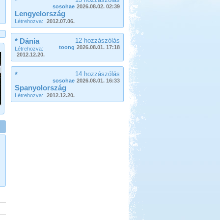
*
Olaszország Toszkana
sosohae
2026.08.02. 02:39
Lengyelország
Létrehozva:
2012.07.06.
* Dánia
12 hozzászólás
toong
2026.08.01. 17:18
Létrehozva:
2012.12.20.
Beküldte:
GaborApa
*
14 hozzászólás
sosohae
2026.08.01. 16:33
Rövidke kis memó a Toszkánai
Spanyolország
utunkról.
Létrehozva:
2012.12.20.
Dél-Tirol útibeszámoló
Beküldte:
Jenci2
Óriási élmény volt...
Pecázás Akaliban