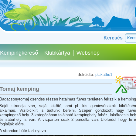
Keresés
Kempingkereső
Klubkártya
Webshop
Beküldte:
plakatfiu1
Tomaj kemping
Badacsonytomaj csendes részen hatalmas füves területen fekszik a kemping
Saját strandja van, saját kikötő, ami pl. kis gumicsónakok kikötésér
alkalmas. Vízibiciklit is tudtunk bérelni. Szépen gondozott nagy füve
kempingező hely. 3 kategóriában található kempinghely faház, lakókocsis hel
és sátorhely is van. A vízparton csak 2 parcella van. Előfordul hogy le i
foglalják előre.
A strandon büfé tart nyitva.