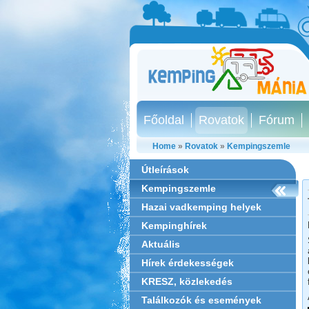
Főoldal
Rovatok
Fórum
Home
»
Rovatok
»
Kempingszemle
Útleírások
Kempingszemle
Hazai vadkemping helyek
Kempinghírek
Aktuális
Hírek érdekességek
KRESZ, közlekedés
Találkozók és események