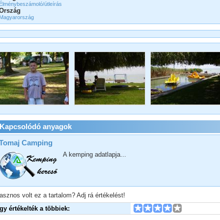
Élménybeszámoló/útleírás
Ország
Magyarország
Kapcsolódó anyagok
Tomaj Camping
A kemping adatlapja...
asznos volt ez a tartalom? Adj rá értékelést!
Így értékelték a többiek: