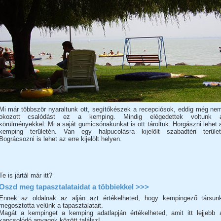
Mi már többször nyaraltunk ott, segítőkészek a recepciósok, eddig még ne
okozott csalódást ez a kemping. Mindig elégedettek voltunk 
körülményekkel. Mi a saját gumicsónakunkat is ott tároltuk. Horgászni lehet 
kemping területén. Van egy halpucolásra kijelölt szabadtéri terület
Bográcsozni is lehet az erre kijelölt helyen.
Te is jártál már itt?
Oszd meg tapasztalataidat a többiekkel >>>
Ennek az oldalnak az alján azt értékelheted, hogy kempingező társun
megosztotta velünk a tapasztalatait.
Magát a kempinget a kemping adatlapján értékelheted, amit itt lejjebb 
kapcsolódó anyagok között találsz!