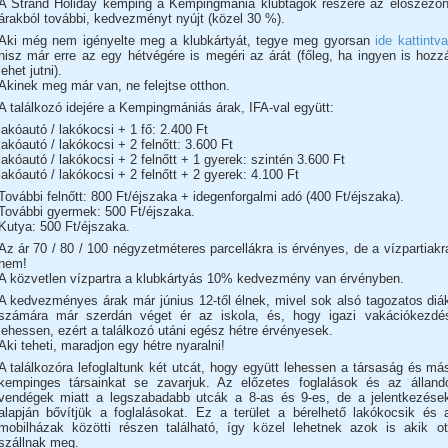
A Strand Holiday kemping a Kempingmánia klubtagok részére az előszezon
árakból további, kedvezményt nyújt (közel 30 %).
Aki még nem igényelte meg a klubkártyát, tegye meg gyorsan
ide kattintva
hisz már erre az egy hétvégére is megéri az árát (főleg, ha ingyen is hozz
lehet jutni).
Akinek meg már van, ne felejtse otthon.
A találkozó idejére a Kempingmániás árak, IFA-val együtt:
lakóautó / lakókocsi + 1 fő: 2.400 Ft
lakóautó / lakókocsi + 2 felnőtt: 3.600 Ft
lakóautó / lakókocsi + 2 felnőtt + 1 gyerek: szintén 3.600 Ft
lakóautó / lakókocsi + 2 felnőtt + 2 gyerek: 4.100 Ft
További felnőtt: 800 Ft/éjszaka + idegenforgalmi adó (400 Ft/éjszaka).
További gyermek: 500 Ft/éjszaka.
Kutya: 500 Ft/éjszaka.
Az ár 70 / 80 / 100 négyzetméteres parcellákra is érvényes, de a vízpartiakr
nem!
A közvetlen vízpartra a klubkártyás 10% kedvezmény van érvényben.
A kedvezményes árak már június 12-től élnek, mivel sok alsó tagozatos diá
számára már szerdán véget ér az iskola, és, hogy igazi vakációkezdé
lehessen, ezért a találkozó utáni egész hétre érvényesek.
Aki teheti, maradjon egy hétre nyaralni!
A találkozóra lefoglaltunk két utcát, hogy együtt lehessen a társaság és má
kempinges társainkat se zavarjuk. Az előzetes foglalások és az álland
vendégek miatt a legszabadabb utcák a 8-as és 9-es, de a jelentkezése
alapján bővítjük a foglalásokat. Ez a terület a bérelhető lakókocsik és 
mobilházak közötti részen található, így közel lehetnek azok is akik ot
szállnak meg.