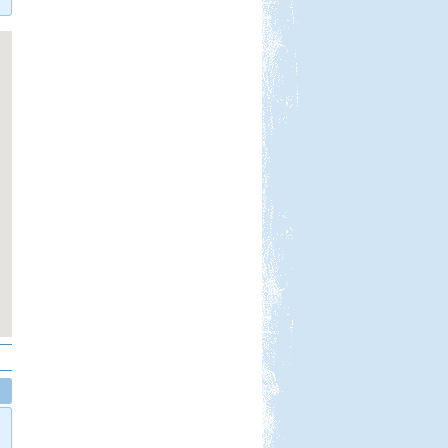
A bő két hétre tervezett
nyaralásunkból pár napot sátorban
töltöttünk el
Görögország-Albánia-
Montenegró
Beküldte:
PSteve
ismét Görögországban nyaraltunk...
Pötréte vadkemping /
horgászat
Beküldte:
Pegi
Túl vagyunk életünk első
vadkempinges kalandján.