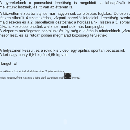
A gyerekeknek a pancsolási lehetőség is megoldott, a labdapályák i
mellettünk lesznek, és itt van az étterem is.
A közvetlen vízpartra sajnos már nagyon sok az előzetes foglalás. De ezen 
részen sikerült 4 szomszédos, vízparti parcellát lefoglalni. Lehetőség szerin
majd ezeken és a 2. parcellákon osztoznak a horgászaink, hiszen a 3. sorba
állva is közelebb lehetünk a vízhez, mint sok más kempingben.
A vízpartra merőlegesen parkolunk és így még a kilátás is mindenkinek „vízr
néző” lesz, és az "utca" jobban megmarad közösségi területnek
A helyszínen készült ez a rövid kis videó, egy áprilisi, spontán pecázásról.
A két nagy ponty 6,51 kg és 4,65 kg volt.
Hangot rá!
(a reklámcsíkot el tudod eltüntetni az X jelre kattintva,
teljes képernyőhöz kattints a jobb alsó sarokban lévő
ikonra)