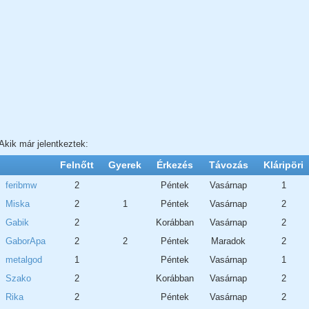
Akik már jelentkeztek:
Felnőtt
Gyerek
Érkezés
Távozás
Kláripöri
feribmw
2
Péntek
Vasárnap
1
Miska
2
1
Péntek
Vasárnap
2
Gabik
2
Korábban
Vasárnap
2
GaborApa
2
2
Péntek
Maradok
2
metalgod
1
Péntek
Vasárnap
1
Szako
2
Korábban
Vasárnap
2
Rika
2
Péntek
Vasárnap
2