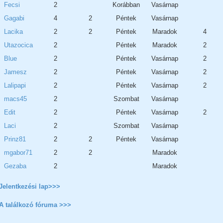
Fecsi
2
Korábban
Vasárnap
Gagabi
4
2
Péntek
Vasárnap
Lacika
2
2
Péntek
Maradok
4
Utazocica
2
Péntek
Maradok
2
Blue
2
Péntek
Vasárnap
2
Jamesz
2
Péntek
Vasárnap
2
Lalipapi
2
Péntek
Vasárnap
2
macs45
2
Szombat
Vasárnap
Edit
2
Péntek
Vasárnap
2
Laci
2
Szombat
Vasárnap
Prinz81
2
2
Péntek
Vasárnap
mgabor71
2
2
Maradok
Gezaba
2
Maradok
Jelentkezési lap>>>
A találkozó fóruma >>>