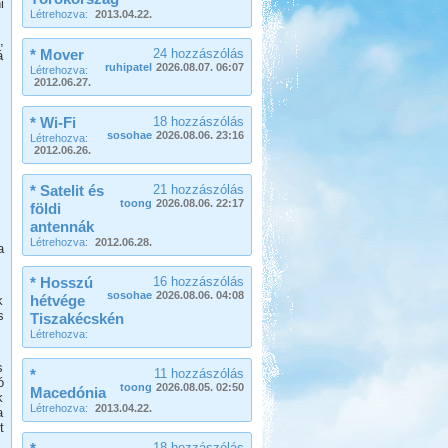
i
Első állomásunk a Nyíregyháza
Létrehozva:
2013.04.22.
Sóstó volt, az állatpark közvetlen
szomszédságában
,
* Mover
24 hozzászólás
á
Kilenc hét lakóautóval
ruhipatel
2026.08.07. 06:07
Létrehozva:
Norvégiában
2012.06.27.
* Wi-Fi
18 hozzászólás
sosohae
2026.08.06. 23:16
Létrehozva:
2012.06.26.
* Satelit és
21 hozzászólás
toong
2026.08.06. 22:17
földi
Beküldte:
Okrauss
antennák
A bejárt területen szinte minden
Létrehozva:
2012.06.28.
a
nevezetességet meglátogattunk....
Pecázás Akaliban
* Hosszú
16 hozzászólás
sosohae
2026.08.06. 04:08
hétvége
k
s
Tiszakécskén
Létrehozva:
s
*
11 hozzászólás
ó
toong
2026.08.05. 02:50
Macedónia
k
Beküldte:
GaborApa
Létrehozva:
2013.04.22.
a
t
Ide már többször is ellátogattunk, és
18 hozzászólás