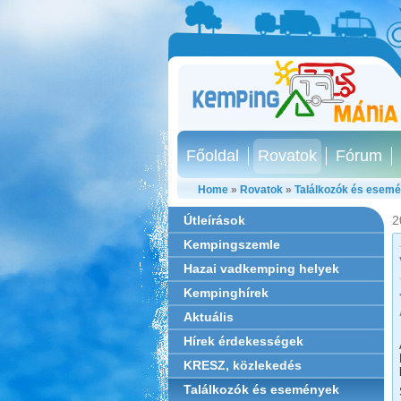
Főoldal
Rovatok
Fórum
Home
»
Rovatok
»
Találkozók és esem
Útleírások
2
Kempingszemle
Hazai vadkemping helyek
Kempinghírek
Aktuális
Hírek érdekességek
KRESZ, közlekedés
Találkozók és események