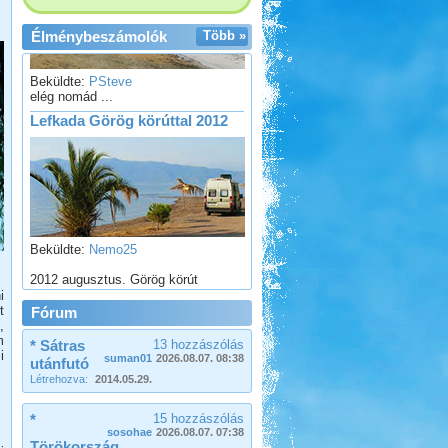
Élménybeszámolók
Több »
Beküldte:
PSteve
elég nomád ...
Lefkada Görög körúttal 2012
Beküldte:
Nemo25
2012 augusztus. Görög körút
Nyírség-Bereg 2012
i
szeptember
t
Fórum
,
m
* Sátras
13 hozzászólás
i
suman01
2026.08.07. 08:38
utánfutó
Létrehozva:
2014.05.29.
*
15 hozzászólás
Beküldte:
Nemo25
sosohae
2026.08.07. 07:38
Törökország