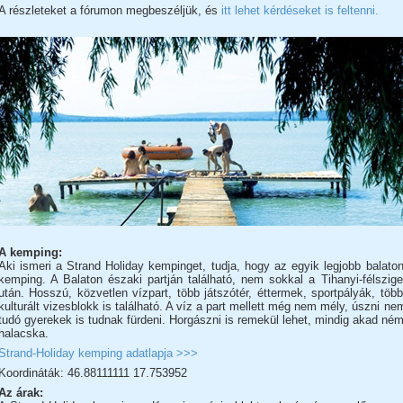
A részleteket a fórumon megbeszéljük, és
itt lehet kérdéseket is feltenni.
A kemping:
Aki ismeri a Strand Holiday kempinget, tudja, hogy az egyik legjobb balaton
kemping. A Balaton északi partján található, nem sokkal a Tihanyi-félszige
után. Hosszú, közvetlen vízpart, több játszótér, éttermek, sportpályák, több
kulturált vizesblokk is található. A víz a part mellett még nem mély, úszni ne
tudó gyerekek is tudnak fürdeni. Horgászni is remekül lehet, mindig akad ném
halacska.
Strand-Holiday kemping adatlapja >>>
Koordináták: 46.88111111 17.753952
Az árak: