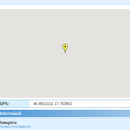
GPS:
46.88111111 17.753952
Információ
Kategória
Rendezvény/találkozó