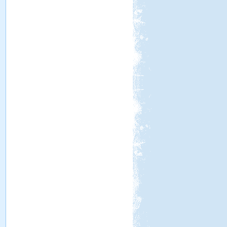
Beküldte:
Lekvar
Nyaralásunkat egy nagy körút
megtételére terveztük....
Miért jó sátorozni?
Miért jó sátorozni? 8 indok a
sátorozás mellett.
Görögország, Kréta,
Kissamos
Beküldte:
mia