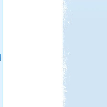
Beküldte:
Pegi
...horgászatra és vadkempingre...
Északi kis körút 2013.
augusztus
Beküldte:
Imiii
Nagyon megérte, és felejthetetlen,
nagyszerű élményeket okozott...
Szlovén-Olasz-Francia-
Spanyol Nagy körút