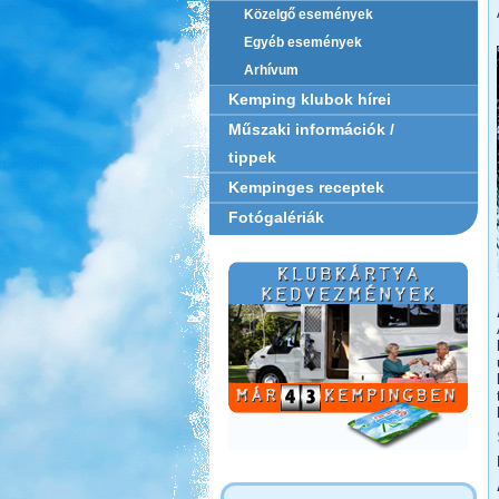
Közelgő események
Egyéb események
Arhívum
Kemping klubok hírei
Műszaki információk /
tippek
Kempinges receptek
Fotógalériák