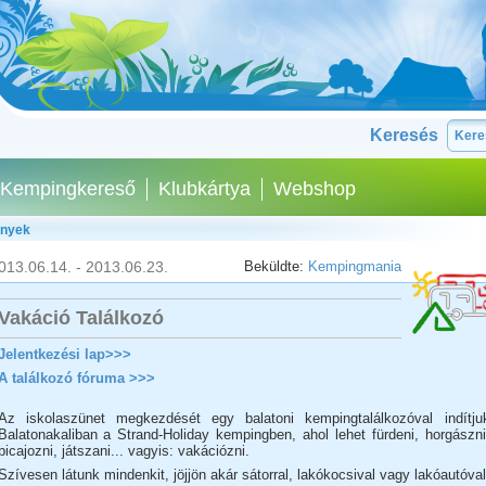
Keresés
Kempingkereső
Klubkártya
Webshop
ények
013.06.14. - 2013.06.23.
Beküldte:
Kempingmania
Vakáció Találkozó
Jelentkezési lap>>>
A találkozó fóruma >>>
Az iskolaszünet megkezdését egy balatoni kempingtalálkozóval indítju
Balatonakaliban a Strand-Holiday kempingben, ahol lehet fürdeni, horgászni
bicajozni, játszani... vagyis: vakációzni.
Szívesen látunk mindenkit, jöjjön akár sátorral, lakókocsival vagy lakóautóval