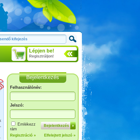
Lépjen be!
Regisztráljon!
Bejelentkezés
Felhasználónév:
Jelszó:
Tiszapüspöki Tisza-part
k
Emlékezz
,
Bejelentkezés
»
rám
Regisztráció
»
Elfelejtett jelszó
»
.