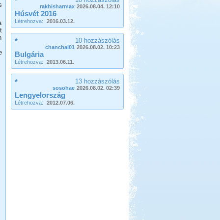
*
ennek több oka is van.
s
rakhisharmax
2026.08.04. 12:10
Hollandia, nem csak
Húsvét 2016
Amsterdam
Létrehozva:
2016.03.12.
a
t
n
*
10 hozzászólás
chanchal01
2026.08.02. 10:23
e
Bulgária
Létrehozva:
2013.06.11.
*
13 hozzászólás
Beküldte:
Karollda
sosohae
2026.08.02. 02:39
Gyors, de tartalmas út volt...
Lengyelország
Létrehozva:
2012.07.06.
Dél-Tirol útibeszámoló
Beküldte:
Jenci2
Óriási élmény volt...
Zalaszentgrót - Kavicsbánya
tó