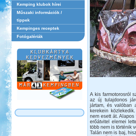
Kemping klubok hírei
Műszaki információk /
tippek
Kempinges receptek
Fotógalériák
A kis farmotorosról 
az új tulajdonos já
jártam, és valóban a
kerekein közlekedik
nem esett át. Alapos 
erőátvitel elemei le
több nem is történik v
Talán nem is baj, his