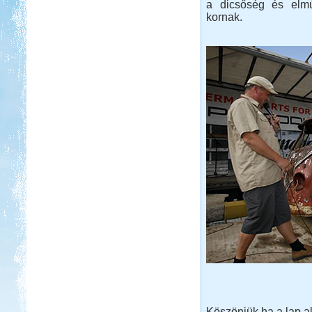
a dicsőség és elmú
kornak.
Köszönjük ha a lap a