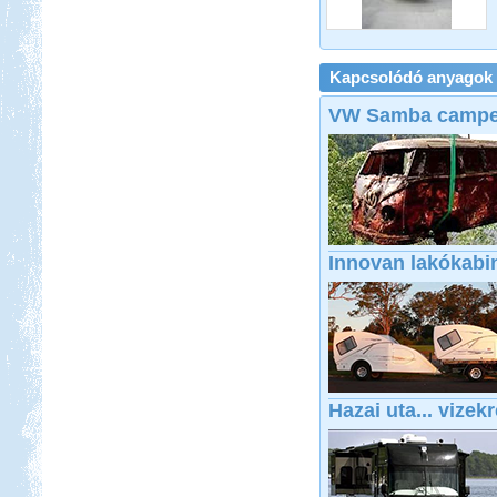
Kapcsolódó anyagok
VW Samba campe
Innovan lakókabi
Hazai uta... vizekr