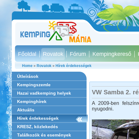
Főoldal
Rovatok
Fórum
Kempingkereső
Home
»
Rovatok
»
Hírek érdekességek
Útleírások
Kempingszemle
VW Samba 2. ré
Hazai vadkemping helyek
Kempinghírek
A 2009-ben felszín
nyugodni.
Aktuális
Hírek érdekességek
KRESZ, közlekedés
Találkozók és események