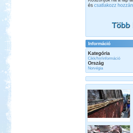
és
csatlakozz hozzán
Információ
Kategória
Cikk/hír/információ
Ország
Norvégia