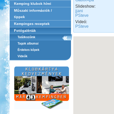
Kemping klubok hírei
Slideshow:
Műszaki információk /
jjani
PSteve
tippek
Videó:
Kempinges receptek
PSteve
Fotógalériák
Találkozóink
Tagok albumai
Érdekes képek
Videók