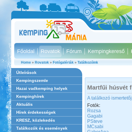
Főoldal
Rovatok
Fórum
Kempingkereső
Home
»
Rovatok
»
Fotógalériák
»
Találkozóink
Útleírások
Kempingszemle
Martfűi húsvét 
Hazai vadkemping helyek
Kempinghírek
A találkozó ismertető
Aktuális
Fotók:
Rozsa
Hírek érdekességek
Gagabi
KRESZ, közlekedés
PSteve
MCsabi
Találkozók és események
GaborApa