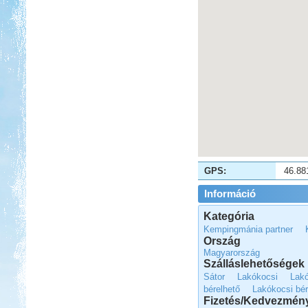
Beküldte:
Lekvar
Érdemes elmenni, megnézni,
kipróbálni...
Franciaország Nizzától-
Párizsig
GPS:
46.88
Információ
Kategória
Beküldte:
Gabec
Kempingmánia partner
Ország
Nagyon örülök, hogy nem
Magyarország
autópályán mentünk, mert így
Szálláslehetőségek
sokkal jobban beleláttunk az igazi
Franciaországba.
Sátor
Lakókocsi
Lak
bérelhető
Lakókocsi bér
Zalaszentgrót - Kavicsbánya
Fizetés/Kedvezmén
tó