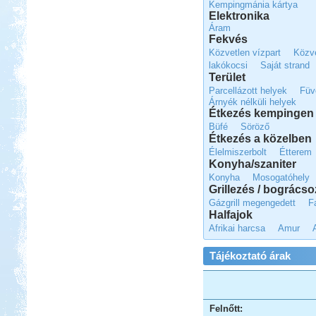
Kempingmánia kártya
Elektronika
Áram
Fekvés
Közvetlen vízpart
Közve
lakókocsi
Saját strand
Terület
Beküldte:
Pegi
Parcellázott helyek
Füv
...horgászatra és vadkempingre...
Árnyék nélküli helyek
Étkezés kempingen 
Peloponnészosz
Büfé
Söröző
Étkezés a közelben
Élelmiszerbolt
Étterem
Konyha/szaniter
Konyha
Mosogatóhely
Grillezés / bogrács
Gázgrill megengedett
F
Beküldte:
Nemo25
Halfajok
"G dúrban zúgják a fákon a
Afrikai harcsa
Amur
kabócák..."
Evia-Athen 2014
Tájékoztató árak
Felnőtt: