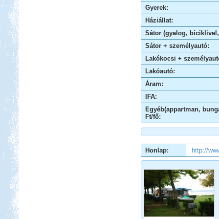
Gyerek:
Háziállat:
Beküldte:
Nemo25
Evia-ra két hídon lehet áthajtani...
Sátor (gyalog, biciklivel
Kilenc hét lakóautóval
Sátor + személyautó:
Norvégiában
Lakókocsi + személyaut
Lakóautó:
Áram:
IFA:
Egyéb(appartman, bunga
Beküldte:
Okrauss
Ft/fő:
A bejárt területen szinte minden
nevezetességet meglátogattunk....
Lefkada Görög körúttal 2012
Honlap:
http://ww
Beküldte:
Nemo25