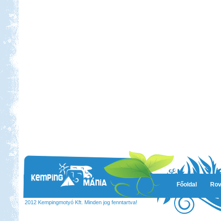
Ha egyszer már jártál ott, bármikor
elmész újra.
Afrikai Mercedes Unimóka
lakóautóval
Beküldte:
Gagabi
Életem legnagyobb autós kalandja
volt...
Orfűi peca
Főoldal
Rov
Beküldte:
Gazsy86
2012 Kempingmotyó Kft. Minden jog fenntartva!
gyors kirándulás, horgászat,
pihenés, sörözés