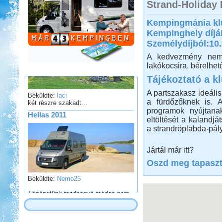
Strand-Holiday 
Kelet-Magyarországi
Kempingmánia kl
barangolás
Kempinghely díjá
Személydíjból:10
A kedvezmény nem 
lakókocsira, bérelhet
Tájékoztató a k
Beküldte:
laci
A partszakasz ideális
két részre szakadt...
a fürdőzőknek is. 
Hellas 2011
programok nyújtanak
eltöltését a kalandjá
a strandröplabda-pály
Jártál már itt?
Oszd meg tapaszta
Beküldte:
Nemo25
Történetünk rendhagyó módon nem
a címben szereplő dátum napján
indult.
Macedónia-Albánia