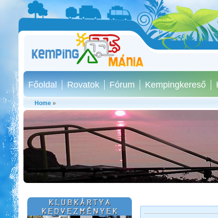
Főoldal
Rovatok
Fórum
Kempingkereső
Home
»