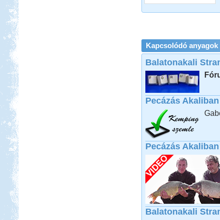
2012 augusztus. Görög körút
Tiszapüspöki Tisza-part
Kapcsolódó anyagok
Balatonakali Stra
Fór
Beküldte:
PSteve
elég nomád ...
Salzburgerland
Pecázás Akaliban
Gabo
Pecázás Akaliban 
Beküldte:
Nemo25
egy álomszép táj..
Francia Nagykörút
Balatonakali Str