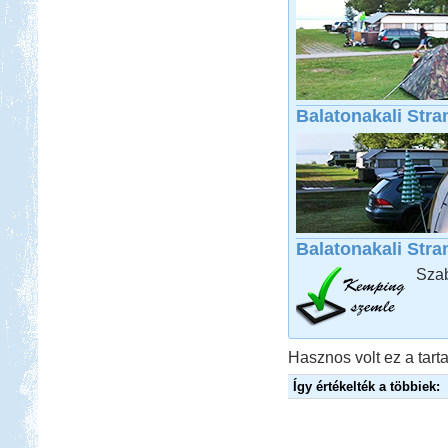
Beküldte:
Kata
Három hetes felderítő út
Franciaországban
Balatonakali Stra
Vértes, Várgesztesi tisztás
Balatonakali Stra
Beküldte:
GaborApa
Egy erdei vadkempingezős,
Szab
biciklitúrázós hétvége...
Erdélyi körutazás
Hasznos volt ez a tarta
Így értékelték a többiek:
Beküldte:
GaborApa