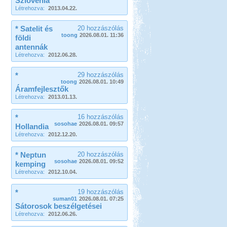
Szlovénia
Létrehozva:
2013.04.22.
* Satelit és
20 hozzászólás
toong
2026.08.01. 11:36
földi
antennák
Létrehozva:
2012.06.28.
*
29 hozzászólás
toong
2026.08.01. 10:49
Áramfejlesztők
Létrehozva:
2013.01.13.
*
16 hozzászólás
sosohae
2026.08.01. 09:57
Hollandia
Létrehozva:
2012.12.20.
* Neptun
20 hozzászólás
sosohae
2026.08.01. 09:52
kemping
Létrehozva:
2012.10.04.
*
19 hozzászólás
suman01
2026.08.01. 07:25
Sátorosok beszélgetései
Létrehozva:
2012.06.26.