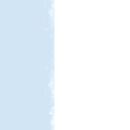
Tiszapüspöki Tisza-part
Beküldte:
PSteve
elég nomád ...
Szigetköz Halrekesztő zárás
Beküldte:
kajakos
hagyománnyá vált...
Csehország lakókocsival