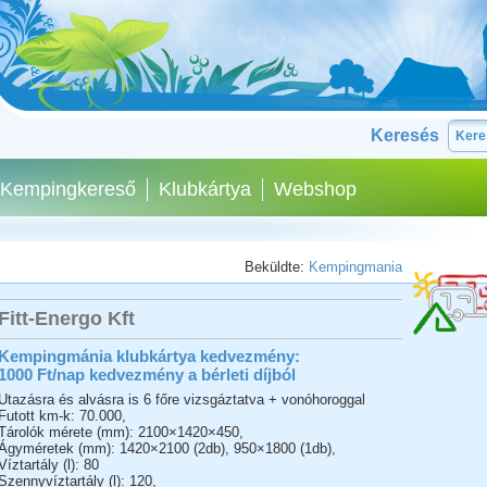
Keresés
Kempingkereső
Klubkártya
Webshop
Beküldte:
Kempingmania
Fitt-Energo Kft
Kempingmánia klubkártya kedvezmény:
1000 Ft/nap kedvezmény a bérleti díjból
Utazásra és alvásra is 6 főre vizsgáztatva + vonóhoroggal
Futott km-k: 70.000,
Tárolók mérete (mm): 2100×1420×450,
Ágyméretek (mm): 1420×2100 (2db), 950×1800 (1db),
Víztartály (l): 80
Szennyvíztartály (l): 120,