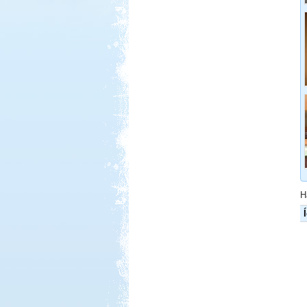
2017. 07-08. Görögország
Beküldte:
Kudela
Nagyon régi álmom...
Északi kis körút 2013.
augusztus
H
Beküldte:
Imiii
Nagyon megérte, és felejthetetlen,
nagyszerű élményeket okozott...
Tisza-tavi vadkempingezés