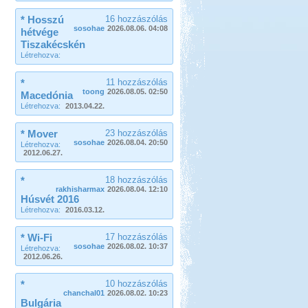
* Hosszú
16 hozzászólás
sosohae
2026.08.06. 04:08
hétvége
Tiszakécskén
Létrehozva:
*
11 hozzászólás
toong
2026.08.05. 02:50
Macedónia
Létrehozva:
2013.04.22.
* Mover
23 hozzászólás
sosohae
2026.08.04. 20:50
Létrehozva:
2012.06.27.
*
18 hozzászólás
rakhisharmax
2026.08.04. 12:10
Húsvét 2016
Létrehozva:
2016.03.12.
* Wi-Fi
17 hozzászólás
sosohae
2026.08.02. 10:37
Létrehozva:
2012.06.26.
*
10 hozzászólás
chanchal01
2026.08.02. 10:23
Bulgária