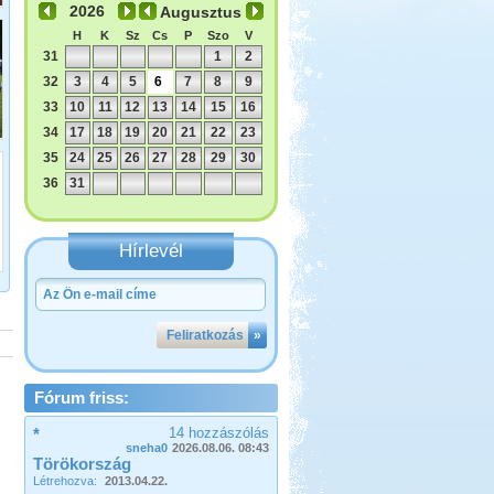
Augusztus
H
K
Sz
Cs
P
Szo
V
31
1
2
32
3
4
5
6
7
8
9
33
10
11
12
13
14
15
16
34
17
18
19
20
21
22
23
35
24
25
26
27
28
29
30
36
31
Hírlevél
Feliratkozás
»
Fórum friss:
*
14 hozzászólás
sneha0
2026.08.06. 08:43
Törökország
Létrehozva:
2013.04.22.