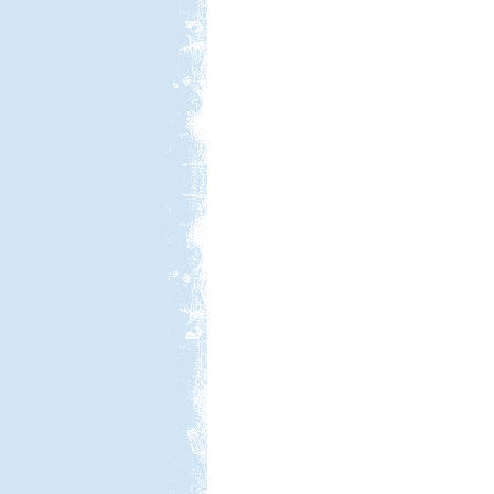
Beküldte:
Annamaria
2 hetet töltöttünk lakóautóval
Olaszországban
Kis-Balaton, Orfű kirándulás
Beküldte:
GaborApa
Messzire nem akartunk menni, így
hát itthon kóricáltunk egy kicsit...
Lefkada Görög körúttal 2012
Beküldte:
Nemo25
2012 augusztus. Görög körút