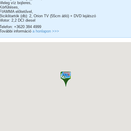
Meleg víz bojleres,
Körfűtéses,
FIAMMA előtetővel,
Biciklitartók (db): 2, Orion TV (55cm átló) + DVD lejátszó
Motor: 2,2 DCI diesel
Telefon: +3620 384 4999
További információ
a honlapon >>>