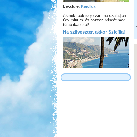
Akinek több ideje van, ne szaladjon
úgy mint mi és hozzon bringát meg
túrabakancsot!
Ha szilveszter, akkor Szicília!
Beküldte:
Jamesz
Ősszel egy átdorbézolt este után..
úgy döntöttünk, hogy.. kulturáltan
töltjük a szilveszter éjszakáját
Bosznia-Hercegovina,
Montenegró, Albánia
Beküldte:
Juli