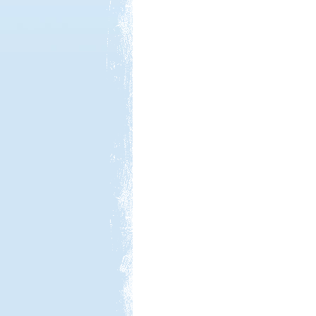
Beküldte:
GaborApa
Régóta kíváncsi voltam már erre a
vidékre ...
Kenya 2013
Beküldte:
Lekvar
nem lakóautós, de érdekes...
Lago Maggiore 2012. július