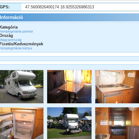
GPS:
47.5600826400174 18.9255326986313
Információ
Kategória
Kempingmánia partner
Ország
Magyarország
Fizetés/Kedvezmények
Kempingmánia kártya