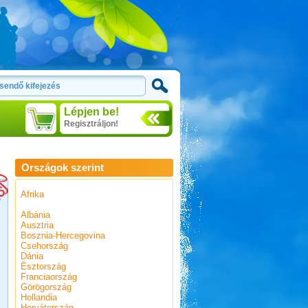
Lépjen be!
Regisztráljon!
Országok szerint
Afrika
Albánia
Ausztria
Bosznia-Hercegovina
Csehország
Dánia
Észtország
Franciaország
Görögország
Hollandia
Horvátország