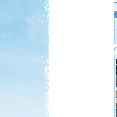
Eredetileg több időt szerettünk volna
Albániában tölteni....
Kempingezzünk kicsikkel.
Kempingezni nem csak
kamaszkorban lehet, hanem
gyerekkel is, csak sokkal
sportosabb történet.
Pecázás Akaliban
Beküldte:
GaborApa
Ide már többször is ellátogattunk, és
ennek több oka is van.