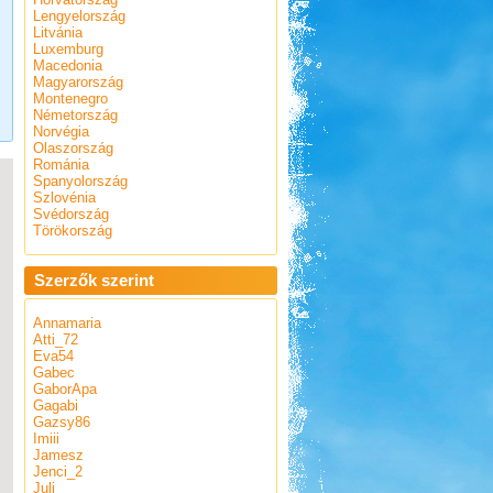
Lengyelország
Litvánia
Luxemburg
Macedonia
Magyarország
Montenegro
Németország
Norvégia
Olaszország
Románia
Spanyolország
Szlovénia
Svédország
Törökország
Szerzők szerint
Annamaria
Atti_72
Eva54
Gabec
GaborApa
Gagabi
Gazsy86
Imiii
Jamesz
Jenci_2
Juli