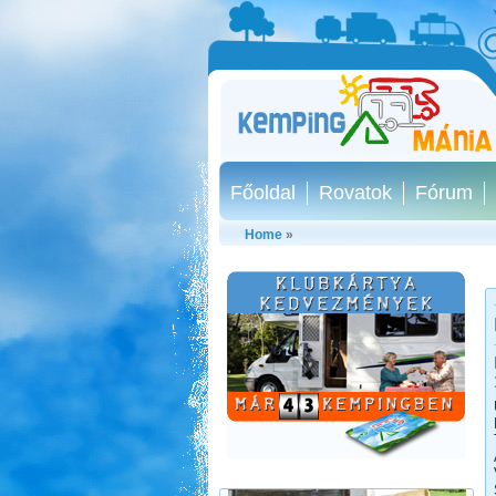
Főoldal
Rovatok
Fórum
Home
»
Őrségi kurta-túra
Beküldte:
Karollda