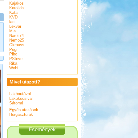
Kajakos
Karollda
Kata
KVD
laci
Lekvar
Mia
Naroli74
Nemo25
Okrauss
Pegi
Piho
PSteve
Rika
Wobi
Mivel utazott?
Lakóautóval
Lakókocsival
Sátorral
Egyéb utazások
Horgásztúrák
Események