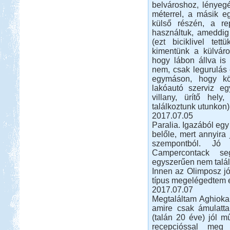
belvároshoz, lényegé
méterrel, a másik e
külső részén, a rep
Beküldte:
Nemo25
használtuk, ameddig 
1 nappal az indulás előtt Toscana
(ezt biciklivel tet
lett a befutó....
kimentünk a külváro
Olaszországba, ausztriai
hogy lábon állva is 
megállókkal
nem, csak legurulás e
egymáson, hogy köz
lakóautó szerviz eg
villany, ürítő he
találkoztunk utunkon
2017.07.05
Paralia. Igazából egy 
belőle, mert annyira 
Beküldte:
naroli74
szempontból. Jó 
ismét lakókocsival indultunk útnak...
Campercontack seg
Lefkada Görög körúttal 2012
egyszerűen nem talá
Innen az Olimposz jó
típus megelégedtem e
2017.07.07
Megtaláltam Aghiok
amire csak ámulatta
(talán 20 éve) jól m
recepcióssal meg
Beküldte:
Nemo25