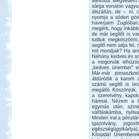
Metróba. Megvettem a 
ellátogatunk ide pár napra.
sárga vonalon vagyun
Kis-Balaton, Orfű kirándulás
átszállás, de – ni, 
nyomja a sódert görö
haverjaim Zuglóban
megérti, hogy inkább 
de már segítői is va
tudtuk megköszönni
segítő nem adja fel, 
Beküldte:
GaborApa
mit mondjak? Ha anny
Néhány kedves és so
Messzire nem akartunk menni, így
a mogorvák elhúzó
hát itthon kóricáltunk egy kicsit...
„kedves úriember” e
Görögország, Ελλάδα 2017
Már-már pimaszkod
átdúródik a karom a
számú segítő is le
megálló. Köszönjük, 
a szerelvény, kap
hármat. Nézem a tel
egymás után, szin
Beküldte:
Nemo25
válltáskámba, nyitv
Ugye tudjátok miről beszélek?
Minden irat a pénztár
Salzburgerland
igazolvány, jogos
egészségügyikártya)
Kilopták! Úriemberek