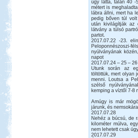
úgy látta, talán 40 
métert is meghaladt
lábra állni, mert ha 
pedig bőven túl vol
után kivilágítják az
látvány a túlsó partr
partot.
Beküldte:
Juli
2017.07.22 -23. eli
Eredetileg több időt szerettünk volna
Peloponnészoszi-féls
Albániában tölteni....
nyúlványának közén, 
Északi kis körút 2013.
napot
augusztus
2017.07.24 – 25 – 26
Utunk során az eg
töltöttük, mert olyan
menni. Loutsa a Pelo
szélső nyúlványán
kemping a víztől 7-8 
Amúgy is már mögött
Beküldte:
Imiii
járunk, és nemsokára 
Nagyon megérte, és felejthetetlen,
2017.07.28
nagyszerű élményeket okozott...
Nehéz a búcsú, de r
Macedónia-Albánia
kilométer múlva, egy 
nem lehetett csak úgy
2017.07.29