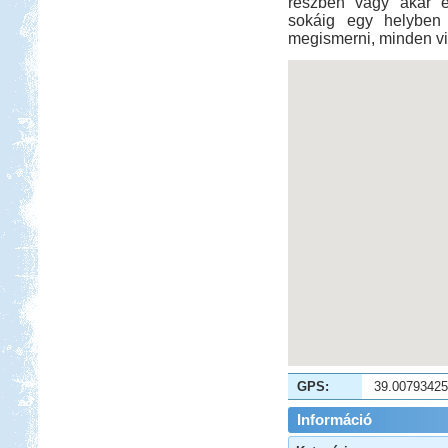
részben vagy akár e
sokáig egy helyben á
megismerni, minden vid
GPS:
39.0079342
Információ