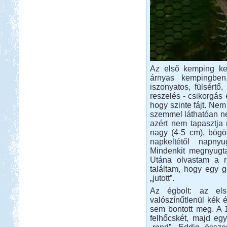
Andalúzia, Barcelona.
Tisza-tavi vadkempingezés
Az első kemping ke
árnyas kempingben,
Beküldte:
GaborApa
iszonyatos, fülsért
Régóta kíváncsi voltam már erre a
reszelés - csikorgás 
vidékre ...
hogy szinte fájt. Nem
szemmel láthatóan ne
Kenya 2013
azért nem tapasztja 
nagy (4-5 cm), bögöl
napkeltétől napny
Mindenkit megnyugta
Utána olvastam a ri
találtam, hogy egy g
„jutott”.
Beküldte:
Lekvar
Az égbolt: az els
nem lakóautós, de érdekes...
valószínűtlenül kék 
Hollandia, nem csak
sem bontott meg. A 1
Amsterdam
felhőcskét, majd egy