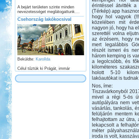
nevezetességet meglátogattunk....
érintéssel átvitték
Csehország lakókocsival
(Térkép) app hasznos 
hogy hol vagyok (!!
közelében mit érd
nagyon jó, hogy ha el
szerettél volna eljut
az érzésem, hogy ne
mert legalábbis G
Beküldte:
Karollda
részét ismeri és ne
három kemping is van
Célul tűztük ki Prágát, immár
a legolcsóbb, és fő
lakókocsival...
kilométeres szakasz
Francia Nagykörút
holott 5-10 kilo
lakóautókat is tudnak
Nos, íme:
Tiszavárkonyból 2017
mivel a régi 5-ös ú
autópályára nem vet
vásárlás, tankolás, é
Beküldte:
Kata
felüljárón mentem ke
Három hetes felderítő út
felhajtottam az útra,
Franciaországban
lekapcsolt a felhajt
méter pályahasználat
Olaszország Toszkana
iroda is volt, kasszáv