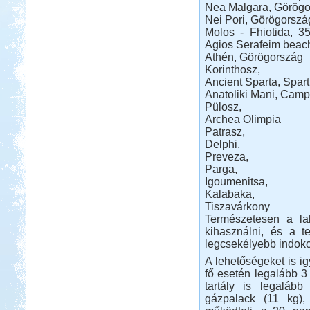
Nea Malgara, Görögo
Beküldte:
PSteve
Nei Pori, Görögorszá
elég nomád ...
Molos - Fhiotida, 
2017. 07-08. Görögország
Agios Serafeim beac
Athén, Görögország
Korinthosz,
Ancient Sparta, Spart
Anatoliki Mani, Camp
Pülosz,
Archea Olimpia
Beküldte:
Kudela
Patrasz,
Nagyon régi álmom...
Delphi,
Preveza,
Őrségi Csörgő Vendégház
Parga,
Igoumenitsa,
Kalabaka,
Tiszavárkony
Természetesen a la
kihasználni, és a te
legcsekélyebb indoko
Beküldte:
Piho
főszer, aszer, fenyőszer...
A lehetőségeket is i
Evia-Athen 2014
fő esetén legalább 3
tartály is legalább
gázpalack (11 kg),