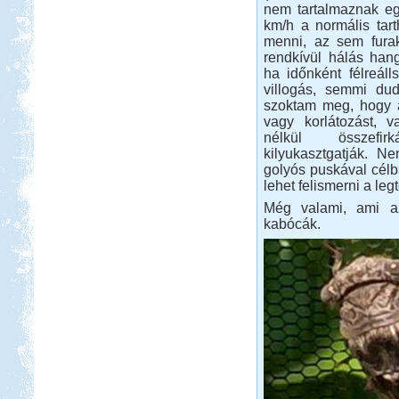
nem tartalmaznak eg
Első állomásunk a Nyíregyháza
km/h a normális tart
Sóstó volt, az állatpark közvetlen
menni, az sem fura
szomszédságában
rendkívül hálás han
Luxemburg
ha időnként félreál
villogás, semmi du
szoktam meg, hogy a
vagy korlátozást, va
nélkül összefirká
kilyukasztgatják. N
golyós puskával célb
lehet felismerni a le
Beküldte:
Wobi
Még valami, ami az
Jó 30 évet kellet várnunk, hogy újból
kabócák.
eljussunk ide.
Spanyol körút lakóautóval
Beküldte:
Kata
Spanyolország keleti part, Gibraltár,