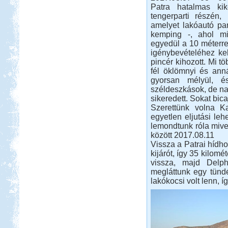
Franciaországba
Patra hatalmas kik
tengerparti részén
Görögország, Kréta,
amelyet lakóautó par
Kissamos
kemping -, ahol mi
egyedül a 10 méterre 
igénybevételéhez kel
pincér kihozott. Mi tö
fél öklömnyi és ann
gyorsan mélyül, é
széldeszkások, de nag
Beküldte:
mia
sikeredett. Sokat bica
A bő két hétre tervezett
Szerettünk volna Ka
nyaralásunkból pár napot sátorban
egyetlen eljutási leh
töltöttünk el
lemondtunk róla mivel
Szigetköz Halrekesztő zárás
között 2017.08.11
Vissza a Patrai hídho
kijárót, így 35 kilomé
vissza, majd Delph
megláttunk egy tünd
lakókocsi volt lenn, í
Beküldte:
kajakos
hagyománnyá vált...
Budva-Tivat-Dubrovnik-