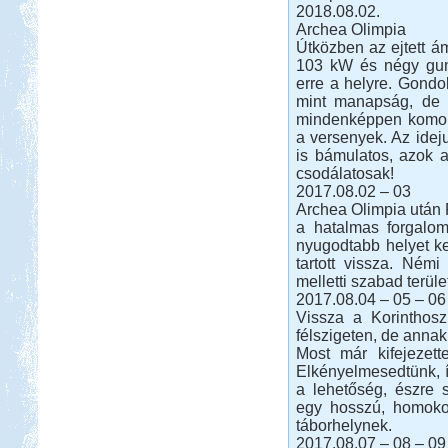
2018.08.02.
Archea Olimpia
Történetünk rendhagyó módon nem
a címben szereplő dátum napján
Útközben az ejtett á
indult.
103 kW és négy gumi
erre a helyre. Gondo
Toscana. Nagyvárosok.
mint manapság, de a
mindenképpen komoly 
a versenyek. Az ideju
is bámulatos, azok a
csodálatosak!
2017.08.02 – 03
Archea Olimpia után P
Beküldte:
Eva54
a hatalmas forgalom
San Gimignano, Siena, Livorno,
nyugodtabb helyet k
Cecina, Pisa, Lucca, Firenze. stb.
tartott vissza. Ném
melletti szabad terüle
Francia körút
2017.08.04 – 05 – 06
Vissza a Korinthosz
félszigeten, de annak
Most már kifejezett
Elkényelmesedtünk, íg
a lehetőség, észre s
egy hosszú, homokos
Beküldte:
Karollda
táborhelynek.
Lakóautóval Svájcon át
2017.08.07 – 08 – 09