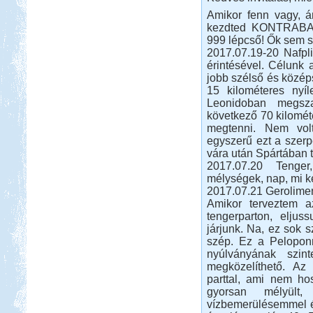
sportosabb történet.
Amikor fenn vagy, 
Kelet-Magyarországi
kezdted KONTRABASS
barangolás
999 lépcső! Ők sem 
2017.07.19-20 Nafpli
érintésével. Célunk 
jobb szélső és közép
15 kilométeres nyí
Leonidoban megsza
következő 70 kilomét
Beküldte:
laci
megtenni. Nem vol
két részre szakadt...
egyszerű ezt a szerpe
Pecázás Akaliban
vára után Spártában t
2017.07.20 Tenger
mélységek, nap, mi k
2017.07.21 Gerolimen
Amikor terveztem a
tengerparton, elju
járjunk. Na, ez sok sz
szép. Ez a Peloponn
Beküldte:
GaborApa
nyúlványának szint
Ide már többször is ellátogattunk, és
megközelíthető. Az
ennek több oka is van.
parttal, ami nem ho
Bosznia-Hercegovina,
gyorsan mélyül
Montenegró, Albánia
vízbemerülésemmel é