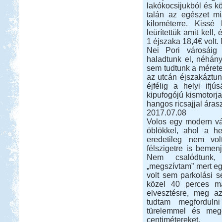
lakókocsijukból és kö
2012 augusztus. Görög körút
talán az egészet mi
kilométerre. Kissé 
Peloponnészosz
leürítettük amit kell
1 éjszaka 18,4€ volt. 
Nei Pori városáig 
haladtunk el, néhány
sem tudtunk a mérete
az utcán éjszakáztun
éjfélig a helyi ifjú
Beküldte:
Nemo25
kipufogójú kismotorja
hangos ricsajjal áras
"G dúrban zúgják a fákon a
kabócák..."
2017.07.08
Volos egy modern vár
Franciaország Nizzától-
öblökkel, ahol a hel
Párizsig
eredetileg nem vol
félszigetre is bemen
Nem csalódtunk,
„megszívtam” mert eg
volt sem parkolási s
közel 40 perces ma
elvesztésre, meg a
Beküldte:
Gabec
tudtam megforduln
türelemmel és megé
Nagyon örülök, hogy nem
autópályán mentünk, mert így
centimétereket.