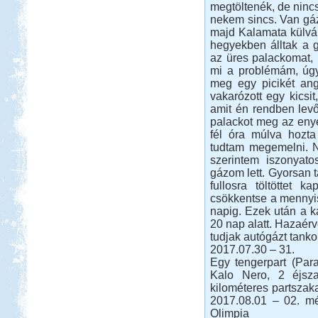
megtöltenék, de nincs
nekem sincs. Van gáz
majd Kalamata külvár
hegyekben álltak a 
Beküldte:
Wobi
az üres palackomat,
Összesen 3 hét alatt kb. 5.000 km-t
mi a problémám, úgy
tettünk meg...
meg egy picikét ang
Görögország-Albánia-
vakarózott egy kicsi
Montenegró
amit én rendben levőn
palackot meg az enyé
fél óra múlva hozta
tudtam megemelni. 
szerintem iszonyato
gázom lett. Gyorsan 
fullosra töltöttet 
csökkentse a mennyis
Beküldte:
PSteve
ismét Görögországban nyaraltunk...
napig. Ezek után a k
20 nap alatt. Hazaér
Hellas 2011
tudjak autógázt tanko
2017.07.30 – 31.
Egy tengerpart (Para
Kalo Nero, 2 éjsza
kilométeres partszaka
2017.08.01 – 02. mé
Olimpia
Beküldte:
Nemo25