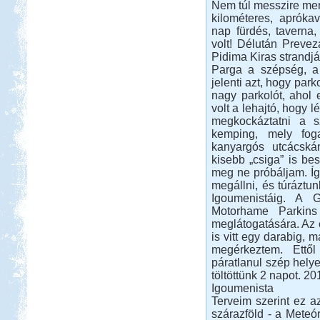
Nem túl messzire ment
kilométeres, aprókav
nap fürdés, taverna,
Beküldte:
PSteve
volt! Délután Prevez
Rengeteg látnivaló van...
Pidima Kiras strandjá
Marokkóban jártunk
Parga a szépség, a
jelenti azt, hogy park
nagy parkolót, ahol 
volt a lehajtó, hogy
megkockáztatni a s
kemping, mely fog
kanyargós utcácská
Beküldte:
Okrauss
kisebb „csiga” is bes
lakóautóval bejártuk Marokkót...
meg ne próbáljam. Íg
Pötréte vadkemping /
megállni, és túráztun
horgászat
Igoumenistáig. 
Motorhame Parkins
meglátogatására. Az 
is vitt egy darabig, 
megérkeztem. Ettől
páratlanul szép helye
töltöttünk 2 napot. 2
Igoumenista
Beküldte:
Pegi
Terveim szerint ez az
Túl vagyunk életünk első
szárazföld - a Meteó