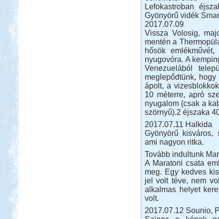
sokkal jobban beleláttunk az igazi
Lefokastroban éjsza
Franciaországba.
Gyönyörű vidék Smarto
Somogy ország
2017.07.09
Vissza Volosig, maj
mentén a Thermopülai
hősök emlékművét,
nyugovóra. A kemping 
Venezuelából telep
meglepődtünk, hogy e
ápolt, a vizesblokkok
Beküldte:
laci
A Kund kastély belső udvara lett
10 méterre, apró sz
alvó helyünk...
nyugalom (csak a kab
Lago Maggiore 2012. július
szörnyű).2 éjszaka 40
2017.07.11 Halkida
Gyönyörű kisváros, s
ami nagyon ritka.
Tovább indultunk Ma
A Maratoni csata eml
meg. Egy kedves kis
Beküldte:
Annamaria
jel volt téve, nem v
alkalmas helyet kere
2 hetet töltöttünk lakóautóval
Olaszországban
volt.
Dél-Tirol útibeszámoló
2017.07.12 Sounio, 