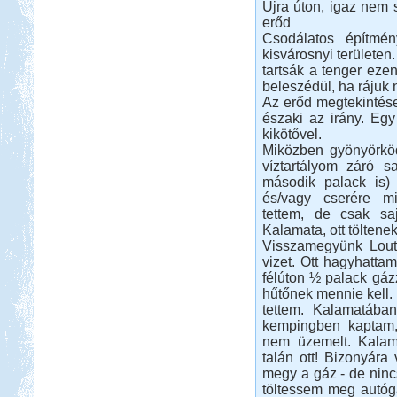
Újra úton, igaz nem 
erőd
Csodálatos építmé
kisvárosnyi területen.
tartsák a tenger ezen
Beküldte:
Lekvar
beleszédül, ha rájuk 
Érdemes elmenni, megnézni,
Az erőd megtekintése
kipróbálni...
északi az irány. Eg
Afrikai Mercedes Unimóka
kikötővel.
lakóautóval
Miközben gyönyörköd
víztartályom záró 
második palack is) 
és/vagy cserére mi
tettem, de csak sa
Kalamata, ott töltene
Visszamegyünk Loutsa
vizet. Ott hagyhatta
Beküldte:
Gagabi
félúton ½ palack gáz
Életem legnagyobb autós kalandja
hűtőnek mennie kell.
volt...
tettem. Kalamatába
Hollandia-Dánia,
kempingben kaptam,
Németországon keresztül
nem üzemelt. Kalama
talán ott! Bizonyára
megy a gáz - de ninc
töltessem meg autógá