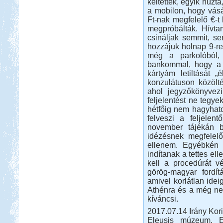
keltettek, egyik húzta
a mobilon, hogy vásá
Ft-nak megfelelő €-t
megpróbálták. Hívta
csináljak semmit, s
Beküldte:
Nemo25
egy álomszép táj..
hozzájuk holnap 9-re,
még a parkolóból,
Szlovén-Olasz-Francia-
bankommal, hogy a 
Spanyol Nagy körút
kártyám letiltását 
konzulátuson közölté
ahol jegyzőkönyvezi
feljelentést ne tegye
hétfőig nem hagyhato
felveszi a feljelen
november tájékán 
Beküldte:
Lekvar
idézésnek megfelelő
ellenem. Egyébkén 
Nyaralásunkat egy nagy körút
megtételére terveztük....
indítanak a tettes el
kell a procedúrát v
Fertő-tó és Ausztria,
görög-magyar fordít
Mesepark.
amivel korlátlan id
Athénra és a még ne
kíváncsi.
2017.07.14 Irány Kori
Eleusis múzeum. El