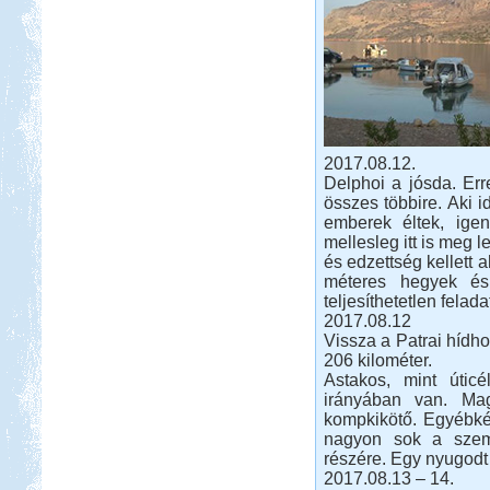
Mosztár-Szarajevó 2014
Beküldte:
Lekvar
2017.08.12.
Egy novemberi hosszú hétvége...
Delphoi a jósda. Err
Zalaszentgrót - Kavicsbánya
összes többire. Aki i
tó
emberek éltek, igen
mellesleg itt is meg l
és edzettség kellett 
méteres hegyek és
teljesíthetetlen felada
2017.08.12
Vissza a Patrai hídho
206 kilométer.
Beküldte:
Pegi
...horgászatra és vadkempingre...
Astakos, mint úticé
irányában van. Ma
Nyaralás Splitben
kompkikötő. Egyébkén
nagyon sok a szem
részére. Egy nyugodt
2017.08.13 – 14.