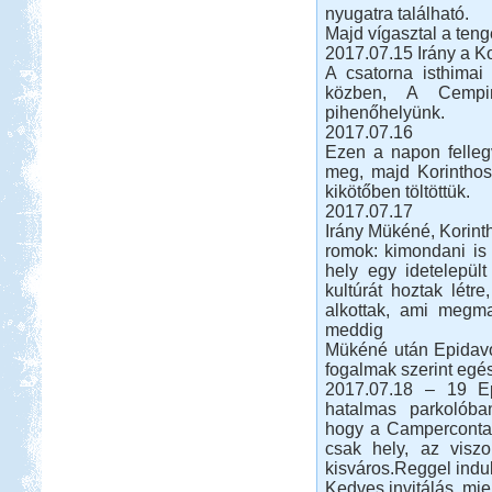
nyugatra található.
Beküldte:
GaborApa
Majd vígasztal a teng
2017.07.15 Irány a Ko
Vidámparkozással egybekötött, őszi
A csatorna isthimai
csavargás a Fertő körül.
közben, A Cempi
Vértes, Várgesztesi tisztás
pihenőhelyünk.
2017.07.16
Ezen a napon fellegv
meg, majd Korinthosz
kikötőben töltöttük.
2017.07.17
Irány Mükéné, Korinth
Beküldte:
GaborApa
romok: kimondani is 
Egy erdei vadkempingezős,
hely egy idetelepül
biciklitúrázós hétvége...
kultúrát hoztak létre
Kempingezzünk kicsikkel.
alkottak, ami megma
meddig
Mükéné után Epidavo
fogalmak szerint egé
2017.07.18 – 19 Ep
hatalmas parkolóba
hogy a Campercontakt
csak hely, az visz
Kempingezni nem csak
kamaszkorban lehet, hanem
kisváros.Reggel indul
gyerekkel is, csak sokkal
Kedves invitálás, miel