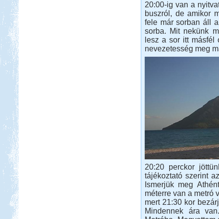
20:00-ig van a nyitva
Beküldte:
Eva54
buszról, de amikor m
fele már sorban áll a
Világjáró nők lakóautóval...
sorba. Mit nekünk m
Őrségi kurta-túra
lesz a sor itt másfél
nevezetesség meg ma
Beküldte:
Karollda
Akinek több ideje van, ne szaladjon
úgy mint mi és hozzon bringát meg
túrabakancsot!
Örvényesi vadkemping
20:20 perckor jöttü
tájékoztató szerint a
Ismerjük meg Athént
méterre van a metró v
mert 21:30 kor bezárj
Beküldte:
Pegi
Mindennek ára van
...valószínű, hogy jövőre ismét