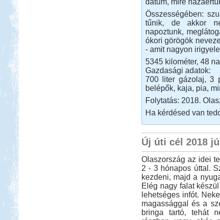
dátum, mire hazaértü
Összességében: szup
tűnik, de akkor ne
napoztunk, meglátoga
ókori görögök neveze
- amit nagyon irigyele
5345 kilométer, 48 na
Gazdasági adatok:
700 liter gázolaj, 3 
belépők, kaja, pia, m
Folytatás: 2018. Ola
Ha kérdésed van tedd
Új úti cél 2018 j
Olaszország az idei te
2 - 3 hónapos úttal. 
kezdeni, majd a nyugati
Elég nagy falat készü
lehetséges infót. Nek
magassággal és a szé
bringa tartó, tehát