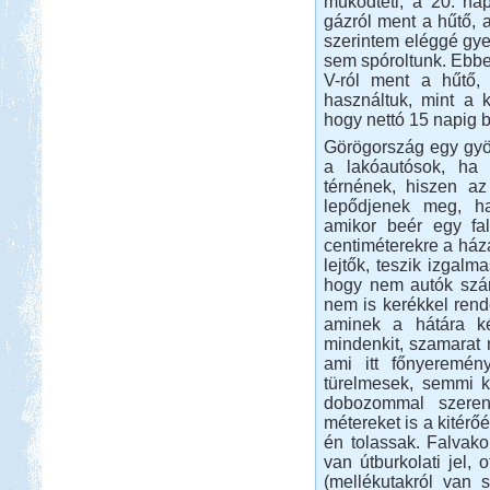
működteti, a 20. nap
gázról ment a hűtő, 
szerintem eléggé gye
sem spóroltunk. Ebbe
V-ról ment a hűtő,
Beküldte:
Nemo25
használtuk, mint a k
Evia-ra két hídon lehet áthajtani...
hogy nettó 15 napig b
Isztambul ősszel
Görögország egy gyön
a lakóautósok, ha 
térnének, hiszen a
lepődjenek meg, h
amikor beér egy falu
centiméterekre a háza
lejtők, teszik izgalm
Beküldte:
Lekvar
hogy nem autók szám
Nem kell félni Törökországtól...
nem is kerékkel ren
aminek a hátára ké
Nyírség-Bereg 2012
mindenkit, szamarat n
szeptember
ami itt főnyeremén
türelmesek, semmi 
dobozommal szerenc
métereket is a kitérőé
én tolassak. Falvako
van útburkolati jel,
(mellékutakról van s
Beküldte:
Nemo25