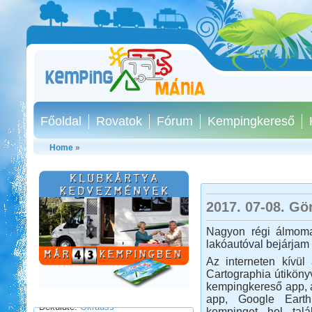
Főoldal
Rovatok
Fórum
Kempingkereső
Home
»
Kilenc hét lakóautóval
Norvégiában
2017. 07-08. Gö
Nagyon régi álmomat
lakóautóval bejárjam 
Az interneten kívül
Cartographia útiköny
Beküldte:
Okrauss
kempingkereső app
app, Google Earth
A bejárt területen szinte minden
kempinget hol tal