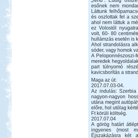
„rend”. Eddig össze
esőnek nem mondanám
Láttunk felhőpamacso
és oszlottak fel a sz
ahol nem láttuk a mét
ez Volostól nyugatr
volt, 60- 80 centimé
Beküldte:
Karollda
Gyors, de tartalmas út volt...
hullámzás esetén is kri
Ahol strandolásra al
Dél-Olaszország, Tropea,
sóder, vagy homok va
Camping Marina del Convento
A Peloponnészoszi-fél
meredek hegyoldalak
part túlnyomó rész
kavicsborítás a stran
Maga az út:
2017.07.03-04.
Az indulás: Szerbia
Beküldte:
mia
nagyon-nagyon hossz
Egy-két furcsaságtól eltekintve
utána megint autópál
elégedettek voltunk...
előre, hol utólag kér
Toscana
Ft körüli költség.
2017.07.04
A görög határt átlé
ingyenes (most mé
Éjszakázásra két a