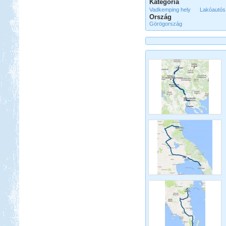
Kategória
Vadkemping hely
Lakóautós
Ország
Görögország