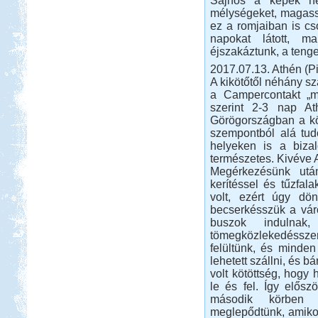
Sajnos a képek ne
mélységeket, magassá
ez a romjaiban is cs
napokat látott, ma
éjszakáztunk, a tenge
2017.07.13. Athén (P
Beküldte:
Jenci2
A kikötőtől néhány sz
Óriási élmény volt...
a Campercontakt „me
Orfűi peca
szerint 2-3 nap At
Görögországban a kö
szempontból alá tud
helyeken is a biza
természetes. Kivéve At
Megérkezésünk utá
kerítéssel és tűzfal
Beküldte:
Gazsy86
volt, ezért úgy dön
becserkésszük a váro
gyors kirándulás, horgászat,
buszok indulnak,
pihenés, sörözés
tömegközlekedéssze
Olasz-Francia utazás
felültünk, és minden
lehetett szállni, és 
volt kötöttség, hogy
le és fel. Így elősz
második körben az
meglepődtünk, amikor