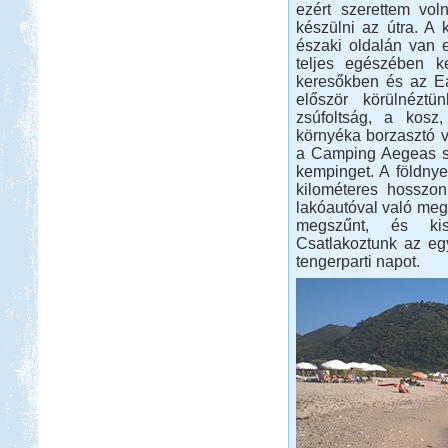
vadkempinges kalandján.
ezért szerettem vol
Erdélyi körutazás
készülni az útra. A 
északi oldalán van 
teljes egészében k
keresőkben és az Ea
először körülnéztü
zsúfoltság, a kosz,
környéka borzasztó v
a Camping Aegeas sem
Beküldte:
GaborApa
kempinget. A földnyel
Ha egyszer már jártál ott, bármikor
kilométeres hosszon.
elmész újra.
lakóautóval való megá
Ha szilveszter, akkor Szicília!
megszűnt, és kis
Csatlakoztunk az egyi
tengerparti napot.
Beküldte:
Jamesz
Ősszel egy átdorbézolt este után..
úgy döntöttünk, hogy.. kulturáltan
töltjük a szilveszter éjszakáját
Lengyel körút