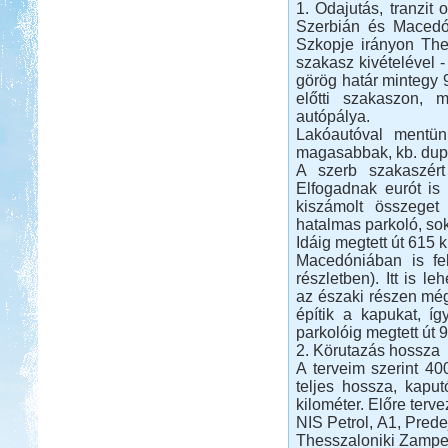
1. Odajutás, tranzit
Szerbián és Macedón
Szkopje irányon Thes
szakasz kivételével -
görög határ mintegy 
előtti szakaszon, 
Beküldte:
GaborApa
autópálya.
Rövidke kis memó a Toszkánai
Lakóautóval mentün
utunkról.
magasabbak, kb. dup
A szerb szakaszért 
Kenyában is Kempingeznek
Elfogadnak eurót is 
kiszámolt összeget
hatalmas parkoló, sok
Idáig megtett út 615 
Macedóniában is fel
részletben). Itt is l
az északi részen még
Beküldte:
Lekvar
építik a kapukat, í
a sátorozás, az menő...
parkolóig megtett út 
Tiszapüspöki Tisza-part
2. Körutazás hossza
A terveim szerint 40
teljes hossza, kapu
kilométer. Előre terv
NIS Petrol, А1, Pred
Thesszaloniki Zampe