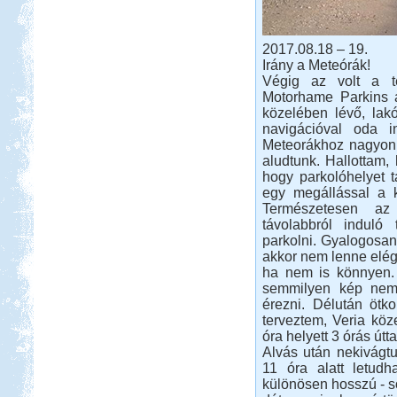
2017.08.18 – 19.
Irány a Meteórák!
Végig az volt a
Motorhame Parkins a
Beküldte:
GaborApa
közelében lévő, lakó
navigációval oda i
Eredetileg motorozni akartunk, de
Meteorákhoz nagyon 
ebből is lakóautózás lett.
aludtunk. Hallottam,
Miért jó sátorozni?
hogy parkolóhelyet t
egy megállással a k
Természetesen az
távolabbról induló
parkolni. Gyalogosan 
akkor nem lenne elég 
ha nem is könnyen. 
Miért jó sátorozni? 8 indok a
semmilyen kép nem 
sátorozás mellett.
érezni. Délután ötk
terveztem, Veria köz
óra helyett 3 órás útt
Alvás után nekivágt
11 óra alatt letud
különösen hosszú - sor