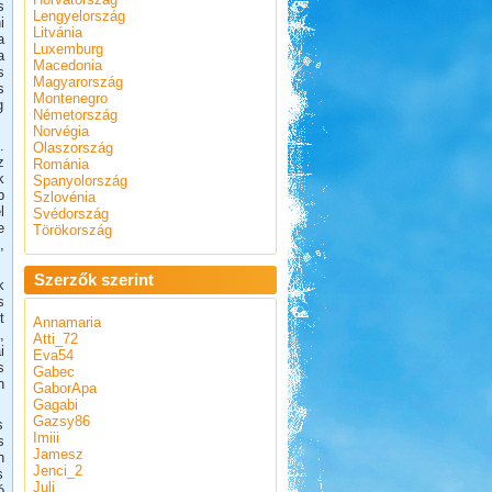
s
Lengyelország
i
Litvánia
a
Luxemburg
a
Macedonia
s
Magyarország
s
Montenegro
g
Németország
Norvégia
.
Olaszország
z
Románia
k
Spanyolország
b
Szlovénia
l
Svédország
e
Törökország
,
Szerzők szerint
k
s
t
Annamaria
,
Atti_72
i
Eva54
s
Gabec
n
GaborApa
Gagabi
Gazsy86
s
Imiii
s
Jamesz
n
Jenci_2
s
Juli
ó