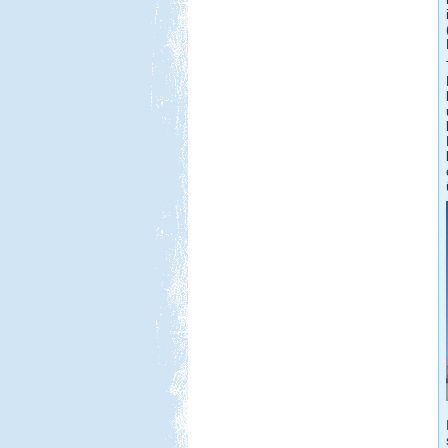
Beküldte:
Karollda
Célul tűztük ki Prágát, immár
lakókocsival...
Kilenc hét lakóautóval
Norvégiában
Beküldte:
Okrauss
A bejárt területen szinte minden
nevezetességet meglátogattunk....
Dél-Tirol útibeszámoló