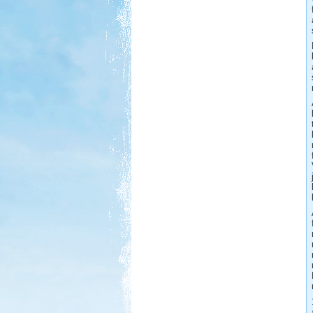
Beküldte:
Lekvar
Nem kell félni Törökországtól...
Afrikai Mercedes Unimóka
lakóautóval
Beküldte:
Gagabi
Életem legnagyobb autós kalandja
volt...
Orfűi peca