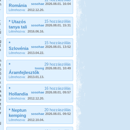
*
n
sosohae
2026.08.01. 16:04
Románia
.
Létrehozva:
2012.12.20.
.
* Utazós
15 hozzászólás
k
sosohae
2026.08.01. 15:31
tanya tali
,
Létrehozva:
2016.06.16.
l
.
g
*
15 hozzászólás
t
sosohae
2026.08.01. 13:52
Szlovénia
n
Létrehozva:
2013.04.22.
n
*
29 hozzászólás
t
toong
2026.08.01. 10:49
b
Áramfejlesztők
ő
Létrehozva:
2013.01.13.
i
k
k
*
16 hozzászólás
a
sosohae
2026.08.01. 09:57
Hollandia
a
Létrehozva:
2012.12.20.
e
t
l
* Neptun
20 hozzászólás
r
sosohae
2026.08.01. 09:52
kemping
Létrehozva:
2012.10.04.
l