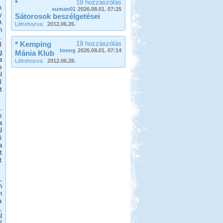
*
19 hozzászólás
k
suman01
2026.08.01. 07:25
y
Sátorosok beszélgetései
A
Létrehozva:
2012.06.26.
n
.
* Kemping
19 hozzászólás
l
toong
2026.08.01. 07:14
g
Mánia Klub
a
Létrehozva:
2012.06.28.
b
l
l
t
.
s
a
l
i
a
t
t
,
n
n
a
,
l