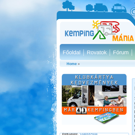
Főoldal
Rovatok
Fórum
Home
»
Pecázás Akaliban
Beküldte:
GaborApa
Ide már többször is ellátogattunk, és