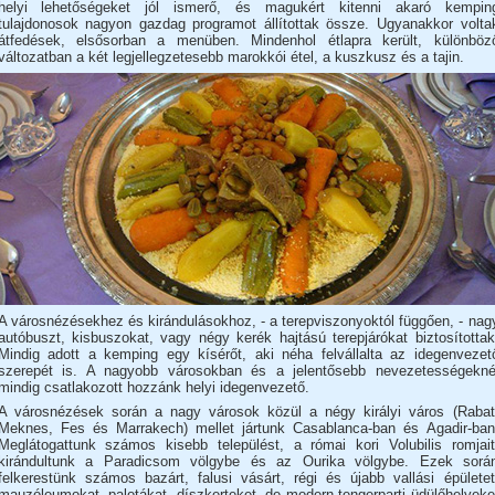
helyi lehetőségeket jól ismerő, és magukért kitenni akaró kempin
tulajdonosok nagyon gazdag programot állítottak össze. Ugyanakkor volta
átfedések, elsősorban a menüben. Mindenhol étlapra került, különböz
változatban a két legjellegzetesebb marokkói étel, a kuszkusz és a tajin.
A városnézésekhez és kirándulásokhoz, - a terepviszonyoktól függően, - nag
autóbuszt, kisbuszokat, vagy négy kerék hajtású terepjárókat biztosítottak
Mindig adott a kemping egy kísérőt, aki néha felvállalta az idegenvezet
szerepét is. A nagyobb városokban és a jelentősebb nevezetességekné
mindig csatlakozott hozzánk helyi idegenvezető.
A városnézések során a nagy városok közül a négy királyi város (Rabat
Meknes, Fes és Marrakech) mellet jártunk Casablanca-ban és Agadir-ban
Meglátogattunk számos kisebb települést, a római kori Volubilis romjait
kirándultunk a Paradicsom völgybe és az Ourika völgybe. Ezek sorá
felkerestünk számos bazárt, falusi vásárt, régi és újabb vallási épületet
mauzóleumokat, palotákat, díszkerteket, de modern tengerparti üdülőhelyeke