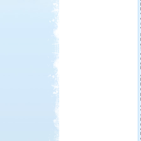
Beküldte:
Gazsy86
gyors kirándulás, horgászat,
pihenés, sörözés
Szlovén-Olasz-Francia-
Spanyol Nagy körút
Beküldte:
Lekvar
Nyaralásunkat egy nagy körút
megtételére terveztük....
Luxemburg