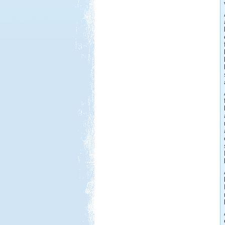
Beküldte:
Wobi
Jó 30 évet kellet várnunk, hogy újból
eljussunk ide.
Görögország-Albánia-
Montenegró
Beküldte:
PSteve
ismét Görögországban nyaraltunk...
Nyaralás Splitben
Beküldte:
PSteve
Rengeteg látnivaló van...