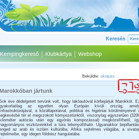
Keresés
Kempingkereső
Klubkártya
Webshop
Beküldte:
okrauss
Marokkóban jártunk
Sok éve dédelgetett tervünk volt, hogy lakóautóval körbejárjuk Marokkót. E
gyakorlatilag az egyetlen olyan Európán kívüli ország, amel
Infrastruktúrájával, a közállapotaival, politikai és higiéniai körülményeivel 
legkevésbé tér el megszokott környezetünktől, viszonylag egyszerűen (320
kilométer autózás után egy egyórás kompozással) megközelíthető, íg
hagyományos eszközeinkkel a túra lebonyolítható. Ugyanakkor bepillantás
enged az arab és iszlám kultúrába, Afrika sejtelmes világába, a sivata
rejtelmeibe, egy idegen földrész hangulatába.