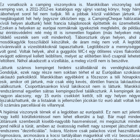
Ez vonatkozik a camping viszonyokra is. Marokkóban viszonylag so
kemping van, a 2011-2012-es katalógus egy ujjnyi vastag könyv, hogy hán
táborhelyet sorol fel nem tudjuk. Mi a jobbak közül valókban jártunk. 
meglátogatott hét hely (egyszer útközben egy, a CampingCheque hálózatá
kívüli helyen aludtunk) felét francia tulajdonosok építtették és üzemeltetik
Ezeken a helyeken az európai normáknak igyekeztek megfelelni, de példáu
az érintésvédelmi relé még itt is ismeretlen fogalom (más helyeken mé
földelő vezeték sem volt mindenhol). Táboroztunk olyan helyen, ahol 
mosdókagylók fosszíliából készültek, de áram még nem volt. A legtöb
kívánnivalót a vizesblokkoknál tapasztaltunk. Legtöbbször a mennyiségge
volt gond. Voltak helyek, ahol a guggolós WC-t egy ötliteres vizes flakonbó
levágott edénnyel kellett leöblíteni, melyet az előtérben lévő csapnál lehetet
feltölteni. Néhol akadozott a vízellátás, a meleg vízről nem is beszélve.
Láttunk számos kempinget hirdetni szállodáknál és vendégházaknál
Gondoljuk, ezek nagy része nem sokban térhet el az Európában szokáso
lakóautó parkolóktól. Marokkóban egyébként a főszezon a téli hónapokr
esik, amikor ott jártunk, már csak elég kevés, döntően francia lakóautóva
találkoztunk. Csoporttársainkon kívül lakókocsit nem is láttunk. Marokkó
rendszámmal egyetlen sátras kempingezővel találkoztunk. A kempingek ár
nagyon alacsony, egy 15 eurós csekkért kettőt, sőt egy helyen négye
éjszakázhattunk, de a listaárak is jellemzően jócskán tíz euró alatt voltak ké
fő számára parcellával és villannyal.
A higiéniai viszonyok térnek el a legjobban az európaitól. Ez nem azt jelenti
hogy kellő körültekintéssel nem lehet elkerülni a bajt. Bár majd minde
útitársunk szembesült kisebb-nagyobb hasmenéssel, mi megúsztuk minde
gond nélkül a túrát, amiben az óvatosság mellett nagy szerepet játszhatott 
rendszeres "dezinficiálás". Ivásra, főzésre csak palackos vizet használtunk
fogmosásra, arcmosásra a kocsi tartályában magunkkal vitt víz beosztássa