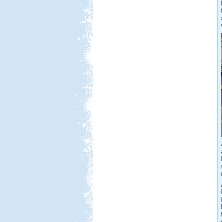
Hollandia-Dánia,
Németországon keresztül
Beküldte:
Wobi
Összesen 3 hét alatt kb. 5.000 km-t
tettünk meg...
Macedónia-Albánia
Beküldte:
Lekvar
Érdemes elmenni, megnézni,
kipróbálni...
Csehország lakókocsival