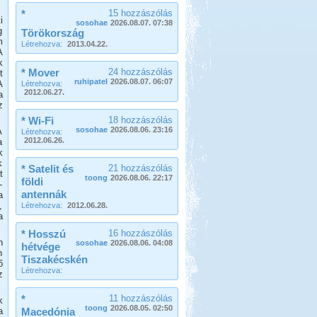
*
15 hozzászólás
i
sosohae
2026.08.07. 07:38
g
Törökország
m
Létrehozva:
2013.04.22.
A
k
* Mover
24 hozzászólás
t
ruhipatel
2026.08.07. 06:07
A
Létrehozva:
2012.06.27.
a
z
* Wi-Fi
18 hozzászólás
sosohae
2026.08.06. 23:16
A
Létrehozva:
2012.06.26.
a
k
k
* Satelit és
21 hozzászólás
t
toong
2026.08.06. 22:17
földi
-
antennák
a
,
Létrehozva:
2012.06.28.
a
* Hosszú
16 hozzászólás
n
sosohae
2026.08.06. 04:08
hétvége
n
Tiszakécskén
ő
Létrehozva:
z
*
11 hozzászólás
k
toong
2026.08.05. 02:50
a
Macedónia