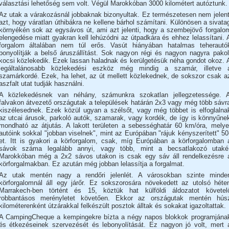
választási lehetőség sem volt. Végül Marokkóban 3000 kilométert autóztunk.
Az utak a várakozásnál jobbaknak bizonyultak. Ez természetesen nem jelent
azt, hogy váratlan úthibákra ne kellene bárhol számítani. Különösen a sivata
környékén sok az egysávos út, ami azt jelenti, hogy a szembejövő forgalo
elengedése miatt gyakran kell lehúzódni az útpadkára és ehhez lelassítani. 
forgalom általában nem túl erős. Vasút hiányában hatalmas teherautó
bonyolítják a belső áruszállítást. Sok nagyon régi és nagyon nagyra pakol
kocsi közlekedik. Ezek lassan haladnak és kerülgetésük néha gondot okoz. 
legáltalánosabb közlekedési eszköz még mindig a szamár, illetve 
szamárkordé. Ezek, ha lehet, az út mellett közlekednek, de sokszor csak a
aszfalt utat tudják használni.
A közlekedésnek van néhány, számunkra szokatlan jellegzetessége. 
falvakon átvezető országutak a települések határán 2x3 vagy még több sávr
kiszélesednek. Ezek közül ugyan a szélsőt, vagy még többet is elfoglalna
az utcai árusok, parkoló autók, szamarak, vagy kordék, de így is könnyűne
mondható az átjutás. A lakott területen a sebességhatár 60 km/óra, melye
autóink sokkal "jobban viselnek", mint az Európában "rájuk kényszerített" 50
et. Itt is gyakori a körforgalom, csak, míg Európában a körforgalomban 
sávok száma legalább annyi, vagy több, mint a becsatlakozó utaké
Marokkóban még a 2x2 sávos utakon is csak egy sáv áll rendelkezésre 
körforgalmakban. Ez azután még jobban lelassítja a forgalmat.
Az utak mentén nagy a rendőri jelenlét. A városokban szinte minde
körforgalomnál áll egy járőr. Ez sokszorosára növekedett az utolsó héte
Marrakech-ben történt és 15, köztük hat külföldi áldozatot követel
robbantásos merényletet követően. Ekkor az országutak mentén hús
kilométerenként útzárakkal felkészült posztok álltak és sokakat igazoltattak.
A CampingCheque a kempingekre bízta a négy napos blokkok programjána
és étkezéseinek szervezését és lebonyolítását. Ez nagyon jó volt, mert 