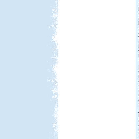
Beküldte:
Jenci2
Óriási élmény volt...
Toscana
Beküldte:
Nemo25
1 nappal az indulás előtt Toscana
lett a befutó....
Francia Nagykörút
Beküldte:
Kata