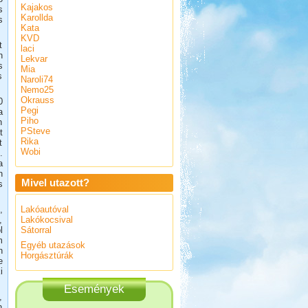
Kajakos
s
Karollda
s
Kata
KVD
t
laci
n
Lekvar
s
Mia
s
Naroli74
Nemo25
Okrauss
0
Pegi
a
Piho
n
PSteve
t
Rika
t
Wobi
.
a
n
Mivel utazott?
s
,
Lakóautóval
,
Lakókocsival
l
Sátorral
m
Egyéb utazások
n
Horgásztúrák
e
i
Események
,
n