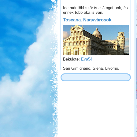
ennek több oka is van.
Toscana. Nagyvárosok.
Beküldte:
Eva54
San Gimignano, Siena, Livorno,
Cecina, Pisa, Lucca, Firenze. stb.
Tisza-tavi vadkempingezés
Beküldte:
GaborApa
Régóta kíváncsi voltam már erre a
vidékre ...
Isztambul ősszel