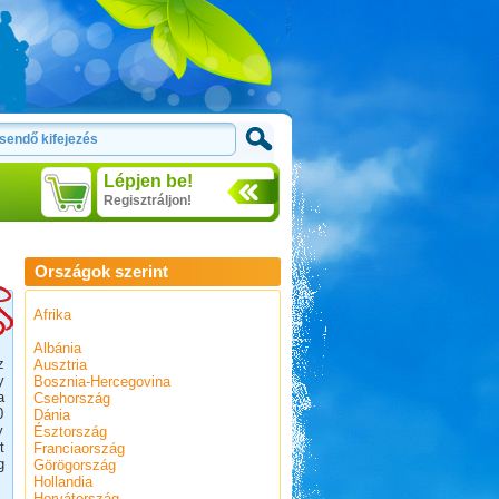
Lépjen be!
Regisztráljon!
Országok szerint
Afrika
Albánia
z
Ausztria
y
Bosznia-Hercegovina
a
Csehország
0
Dánia
y
Észtország
t
Franciaország
g
Görögország
Hollandia
Horvátország