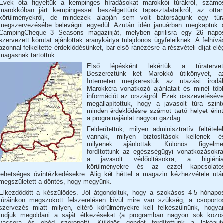
Évek óta figyeltük a kempinges híradásokat marokkói túrákról, számo
marokkóban járt kempingessel beszélgettünk tapasztalataikról, az ottan
körülményekről, de mindezek alapján sem volt bátorságunk egy túr
megszervezésébe belevágni egyedül. Azután idén januárban megkaptuk 
CampingCheque 3 Seasons magazinját, melyben áprilisra egy 26 napo
szervezett körutat ajánlottak aranykártya tulajdonos ügyfeleiknek. A felhívá
azonnal felkeltette érdeklődésünket, bár első ránézésre a részvételi díjat elé
magasnak tartottuk.
Első lépésként lekértük a túratervet
Beszereztünk két Marokkó útikönyvet, a
Interneten megkerestük az utazási irodá
Marokkóra vonatkozó ajánlatait és minél töb
információt az országról. Ezek összevetéséve
megállapítottuk, hogy a javasolt túra szint
minden érdeklődésre számot tartó helyet érint
a programajánlat nagyon gazdag.
Felderítettük, milyen adminisztratív feltétele
vannak, milyen biztosítások kellenek é
milyenek ajánlottak. Különös figyelme
fordítottunk az egészségügyi vonatkozásokra
a javasolt védőoltásokra, a higiénia
körülményekre és az ezzel kapcsolato
lehetséges óvintézkedésekre. Alig két héttel a magazin kézhezvétele utá
megszületett a döntés, hogy megyünk.
Elkezdődött a készülődés. Jól átgondoltuk, hogy a szokásos 4-5 hónapo
túráinkon megszokott felszerelésen kívül mire van szükség, a csoporto
szervezés miatt milyen, eltérő körülményekre kell felkészülnünk, hogya
tudjuk megoldani a saját étkezéseket (a programban nagyon sok közö
vacsora és ebéd szerepelt). Különös gondot fordítottunk a lakóaut