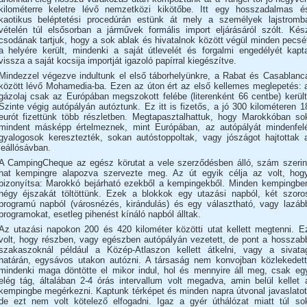
kilométerre keletre lévő nemzetközi kikötőbe. Itt egy hosszadalmas é
kaotikus beléptetési procedúrán estünk át mely a személyek lajstromb
vételén túl elsősorban a járművek formális import eljárásáról szólt. Kés
csodának tartjuk, hogy a sok ablak és hivatalnok között végül minden pecsé
a helyére került, mindenki a saját útlevelét és forgalmi engedélyét kapt
vissza a saját kocsija importját igazoló papírral kiegészítve.
Mindezzel végezve indultunk el első táborhelyünkre, a Rabat és Casablanc
között lévő Mohamedia-ba. Ezen az úton ért az első kellemes meglepetés: 
gázolaj csak az Európában megszokott felébe (literenként 66 centbe) került
Szinte végig autópályán autóztunk. Ez itt is fizetős, a jó 300 kilométeren 1
eurót fizettünk több részletben. Megtapasztalhattuk, hogy Marokkóban so
mindent másképp értelmeznek, mint Európában, az autópályát mindenfel
gyalogosok keresztezték, sokan autóstoppoltak, vagy jószágot hajtottak 
leállósávban.
A CampingCheque az egész körutat a vele szerződésben álló, szám szerin
hat kempingre alapozva szervezte meg. Az út egyik célja az volt, hog
bizonyítsa: Marokkó bejárható ezekből a kempingekből. Minden kempingbe
négy éjszakát töltöttünk. Ezek a blokkok egy utazási napból, két szoro
programú napból (városnézés, kirándulás) és egy választható, vagy lazáb
programokat, esetleg pihenést kínáló napból álltak.
Az utazási napokon 200 és 420 kilométer közötti utat kellett megtenni. E
volt, hogy részben, vagy egészben autópályán vezetett, de pont a hosszab
szakaszoknál például a Közép-Atlaszon kellett átkelni, vagy a sivata
határán, egysávos utakon autózni. A társaság nem konvojban közlekedett
mindenki maga döntötte el mikor indul, hol és mennyire áll meg, csak eg
elég tág, általában 2-4 órás intervallum volt megadva, amin belül kellet 
kempingbe megérkezni. Kaptunk térképet és minden napra útvonal javaslatot
de ezt nem volt kötelező elfogadni. Igaz a gyér úthálózat miatt túl so