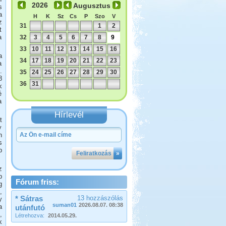
Augusztus
s
a
H
K
Sz
Cs
P
Szo
V
z
31
1
2
t
a
32
3
4
5
6
7
8
9
33
10
11
12
13
14
15
16
a
34
17
18
19
20
21
22
23
a
.
35
24
25
26
27
28
29
30
8
36
31
k
é
a
Hírlevél
t
y
n
s
b
Feliratkozás
»
z
b
Fórum friss:
g
,
* Sátras
13 hozzászólás
y
suman01
2026.08.07. 08:38
a
utánfutó
,
Létrehozva:
2014.05.29.
k