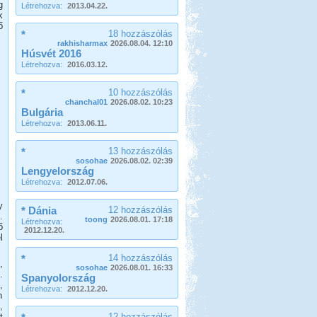
g
Létrehozva:
2013.04.22.
k
ő
*
18 hozzászólás
rakhisharmax
2026.08.04. 12:10
Húsvét 2016
Létrehozva:
2016.03.12.
*
10 hozzászólás
chanchal01
2026.08.02. 10:23
Bulgária
Létrehozva:
2013.06.11.
*
13 hozzászólás
sosohae
2026.08.02. 02:39
Lengyelország
Létrehozva:
2012.07.06.
y
* Dánia
12 hozzászólás
.
toong
2026.08.01. 17:18
Létrehozva:
ő
2012.12.20.
l
*
14 hozzászólás
,
sosohae
2026.08.01. 16:33
.
Spanyolország
,
Létrehozva:
2012.12.20.
n
,
t
12 hozzászólás