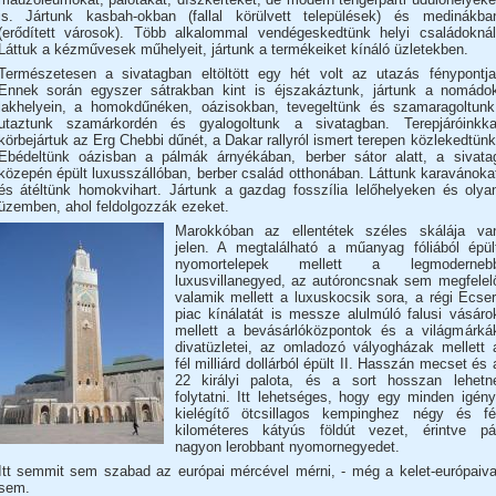
is. Jártunk kasbah-okban (fallal körülvett települések) és medinákba
(erődített városok). Több alkalommal vendégeskedtünk helyi családoknál
Láttuk a kézművesek műhelyeit, jártunk a termékeiket kínáló üzletekben.
Természetesen a sivatagban eltöltött egy hét volt az utazás fénypontja
Ennek során egyszer sátrakban kint is éjszakáztunk, jártunk a nomádo
lakhelyein, a homokdűnéken, oázisokban, tevegeltünk és szamaragoltunk
utaztunk szamárkordén és gyalogoltunk a sivatagban. Terepjáróinkka
körbejártuk az Erg Chebbi dűnét, a Dakar rallyról ismert terepen közlekedtünk
Ebédeltünk oázisban a pálmák árnyékában, berber sátor alatt, a sivata
közepén épült luxusszállóban, berber család otthonában. Láttunk karavánoka
és átéltünk homokvihart. Jártunk a gazdag fosszília lelőhelyeken és olya
üzemben, ahol feldolgozzák ezeket.
Marokkóban az ellentétek széles skálája va
jelen. A megtalálható a műanyag fóliából épül
nyomortelepek mellett a legmoderneb
luxusvillanegyed, az autóroncsnak sem megfelel
valamik mellett a luxuskocsik sora, a régi Ecser
piac kínálatát is messze alulmúló falusi vásáro
mellett a bevásárlóközpontok és a világmárká
divatüzletei, az omladozó vályogházak mellett 
fél milliárd dollárból épült II. Hasszán mecset és 
22 királyi palota, és a sort hosszan lehetn
folytatni. Itt lehetséges, hogy egy minden igény
kielégítő ötcsillagos kempinghez négy és fé
kilométeres kátyús földút vezet, érintve pá
nagyon lerobbant nyomornegyedet.
Itt semmit sem szabad az európai mércével mérni, - még a kelet-európaiva
sem.