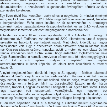
felkészítésére, megkapta az amúgy is esedékes új gumikat é
akkumulátorokat, a szokásosnál is gondosabb átvizsgálást kértünk az éve
szervizelés keretében.
Egy ilyen rövid írás keretében esély sincs a négyhetes út minden élményé
leírni, naplónkban csaknem 120 oldalon rögzítettük az eseményeket, frissibe
a benyomásokat. Ezért most inkább az út szervezésére, a kempinge
szemmel fontos tapasztalatokra összpontosítanánk és az útikönyvekben i
megtalálható ismeretek közlését meghagynánk a hozzáértőknek.
A találkozás április 10.-én vasárnap délután volt a Gibraltártól mintegy 5
kilométerre lévő Tarifában. Az odavezető 3200 kilométeres utat 5 naposr
terveztük és hagytunk egy tartalék napot. Mint utóbb kiderült, ez nagyo
bölcs döntés volt. Egy, a szervizelés során elkövetett apró mulasztás miat
már Olaszországban csúnya hangokat adott a motor, és egy olasz és ké
francia szervizben sem tudtuk elérni, hogy érdemben foglalkozzanak vele
Végül Barcelonában a hatodik szervizben péntek este fél hétre meggyógyult 
jármű. Azt a sok izgalmat, melyen a megelőző három napba
keresztülmentünk el lehet képzelni, és akkor nem beszéltünk a teteme
kiadásról.
A nyitó megbeszélésen derült ki, hogy a 21 egység, - felében lakókocsi
felében lakóautó, - nyolc országból verbuválódott. Rajtunk kívül hat francia
négy német, három svájci, két-két holland, dán és belga, valamint egy ango
résztvevője volt a túrának. Mint az összetételből látszik, minden háro
nyelven, franciául, angolul és németül hangzott el az egész túra során. Ebbe
nagy szerepe volt csoportunk vezetőjének, egy negyven év
Franciaországban élő, és öt nyelven folyékonyan beszélő hollandnak, - ak
mellesleg Dordogne-ban egy nagyobb négy csillagos kemping tulajdonosa.
11.-én kora hajnalban indult el a társaság a Gibraltár melletti Algeciras-ba
ahonnan elég hosszú várakozás után kompoztunk át a Tanger-től jó negyve