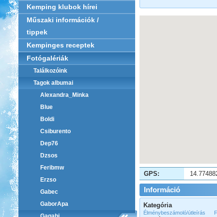
Kemping klubok hírei
Műszaki információk /
tippek
Kempinges receptek
Fotógalériák
Találkozóink
Tagok albumai
Alexandra_Minka
Blue
Boldi
Csiburento
Dep76
Dzsos
Feribmw
GPS:
14.77488
Erzso
Információ
Gabec
GaborApa
Kategória
Élménybeszámoló/útleírás
F
Gagabi