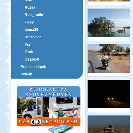
Rika
Rozsa
Rudi_radio
Tikky
timea36
Utazocica
Via
Zsolt
icsabi68
Érdekes képek
Videók