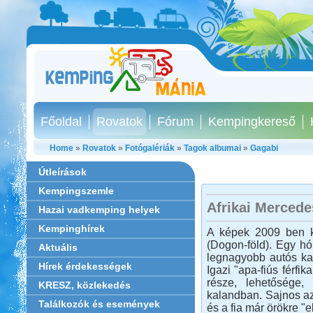
Főoldal
Rovatok
Fórum
Kempingkereső
Home
»
Rovatok
»
Fotógalériák
»
Tagok albumai
»
Gagabi
Útleírások
Kempingszemle
Afrikai Merced
Hazai vadkemping helyek
Kempinghírek
A képek 2009 ben ké
(Dogon-föld). Egy hó
Aktuális
legnagyobb autós kal
Hírek érdekességek
Igazi "apa-fiús férf
része, lehetősége,
KRESZ, közlekedés
kalandban. Sajnos az
Találkozók és események
és a fia már örökre "e