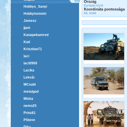
Ország
Európán kívül
Hobbys_Sanyi
Koordináta pontossága
Kb. érték
Hobbytostomi
Jamesz
jjani
Kanapekamred
Kati
Krisztian71
laci
laci0909
Lacika
Lekvár
MCsabi
metalgod
Miska
nemo25
Prinz81
PSteve