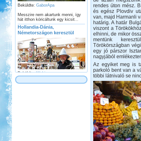
rendes úton mész. Bu
Messzire nem akartunk menni, így
és egész Plovdiv ut
hát itthon kóricáltunk egy kicsit...
van, majd Harmanli v
Hollandia-Dánia,
határig. A határ Bul
Németországon keresztül
viszont a Törökökhö
elhinni, de mikor öss
mentünk kereszt
Törökörszágban végig
egy jó párszor Iszt
nagyjából emlékeztem
Az egyiket meg is t
Beküldte:
Wobi
parkoló bent van a 
többi látnivaló se ni
Összesen 3 hét alatt kb. 5.000 km-t
tettünk meg...
Fertő-tó és Ausztria,
Mesepark.
Beküldte:
GaborApa