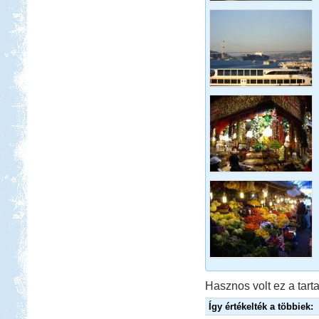
Beküldte:
Karollda
Célul tűztük ki Prágát, immár
lakókocsival...
Peloponnészosz
Beküldte:
Nemo25
"G dúrban zúgják a fákon a
kabócák..."
Toscana. Nagyvárosok.
Hasznos volt ez a tarta
Így értékelték a többiek: