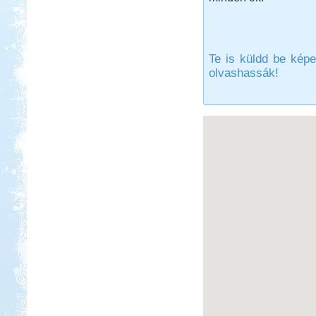
Beküldte:
Pegi
Te is küldd be képe
...valószínű, hogy jövőre ismét
ellátogatunk ide pár napra.
olvashassák!
Vértes, Várgesztesi tisztás
Beküldte:
GaborApa
Egy erdei vadkempingezős,
biciklitúrázós hétvége...
Görögország, Ελλάδα 2017
Beküldte:
Nemo25