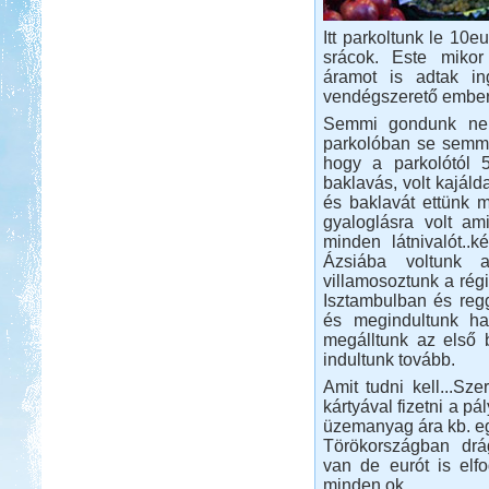
Vidámparkozással egybekötött, őszi
csavargás a Fertő körül.
Itt parkoltunk le 10e
srácok. Este mikor
Marokkóban jártunk
áramot is adtak in
vendégszerető ember
Semmi gondunk nem
parkolóban se semmi 
hogy a parkolótól 5
baklavás, volt kajáld
Beküldte:
Okrauss
és baklavát ettünk 
lakóautóval bejártuk Marokkót...
gyaloglásra volt am
Nyaralás Splitben
minden látnivalót..
Ázsiába voltunk 
villamosoztunk a régi
Isztambulban és regge
és megindultunk ha
megálltunk az első 
indultunk tovább.
Beküldte:
PSteve
Amit tudni kell...Sz
Rengeteg látnivaló van...
kártyával fizetni a p
Örvényesi vadkemping
üzemanyag ára kb. eg
Törökországban drá
van de eurót is elf
minden ok.