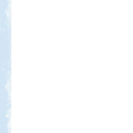
Beküldte:
Eva54
San Gimignano, Siena, Livorno,
Cecina, Pisa, Lucca, Firenze. stb.
2017. 07-08. Görögország
Beküldte:
Kudela
Nagyon régi álmom...
Orfűi peca
Beküldte:
Gazsy86
gyors kirándulás, horgászat,