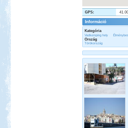
Ugye tudjátok miről beszélek?
Bosznia-Hercegovina,
GPS:
41.0
Montenegró, Albánia
Információ
Kategória
Vadkemping hely
Élménybes
Ország
Törökország
Beküldte:
Juli
Eredetileg több időt szerettünk volna
Albániában tölteni....
Salzburgerland
Beküldte:
Nemo25
egy álomszép táj..
Csehország lakókocsival