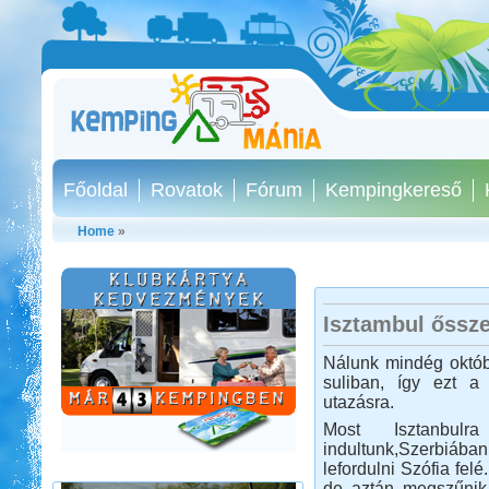
Főoldal
Rovatok
Fórum
Kempingkereső
Home
»
Isztambul őssze
Kis-Balaton, Orfű kirándulás
Nálunk mindég októb
suliban, így ezt a
utazásra.
Most Isztanbulr
indultunk,Szerbiában 
lefordulni Szófia fel
de aztán megszűnik 
Beküldte:
GaborApa