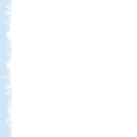
Spanyol Nagy körút
Beküldte:
Lekvar
Nyaralásunkat egy nagy körút
megtételére terveztük....
Őrségi kurta-túra
Beküldte:
Karollda
Akinek több ideje van, ne szaladjon
úgy mint mi és hozzon bringát meg
túrabakancsot!
Kempingezzünk kicsikkel.