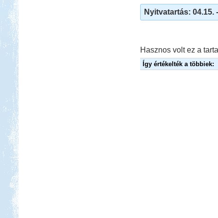
Célul tűztük ki Prágát, immár
lakókocsival...
Nyitvatartás: 04.15. 
Francia körút
Hasznos volt ez a tarta
Így értékelték a többiek:
Beküldte:
Karollda
Lakóautóval Svájcon át
Franciaországba
Pecázás Akaliban
Beküldte:
GaborApa
Ide már többször is ellátogattunk, és
ennek több oka is van.
Szlovén-Olasz-Francia-