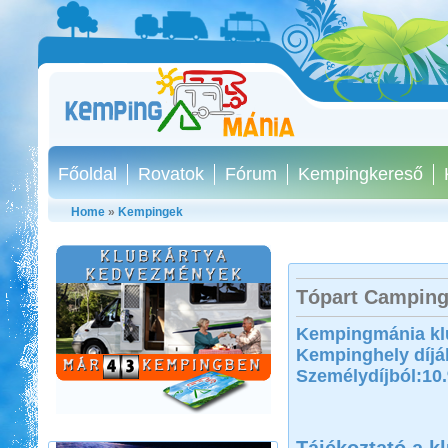
Főoldal
Rovatok
Fórum
Kempingkereső
Home
»
Kempingek
Tópart Camping
Francia Nagykörút
Kempingmánia kl
Kempinghely díjá
Személydíjból:10
Tájékoztató a k