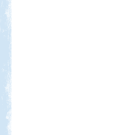
Kempingezni nem csak
kamaszkorban lehet, hanem
gyerekkel is, csak sokkal
sportosabb történet.
Görögország-Albánia-
Montenegró
Beküldte:
PSteve
ismét Görögországban nyaraltunk...
Orfűi peca