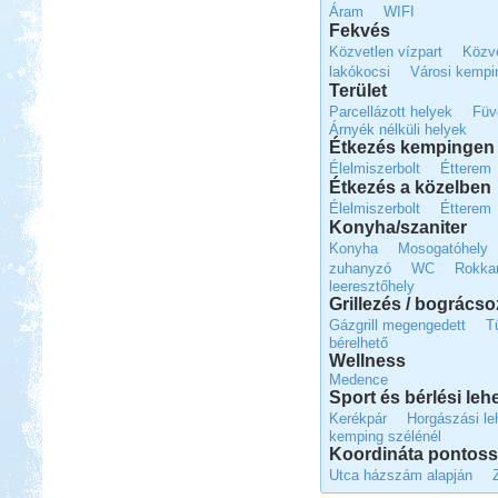
Áram
WIFI
Beküldte:
Nemo25
Fekvés
Közvetlen vízpart
Közve
1 nappal az indulás előtt Toscana
lakókocsi
Városi kempi
lett a befutó....
Terület
Olaszország Toszkana
Parcellázott helyek
Füv
Árnyék nélküli helyek
Étkezés kempingen 
Élelmiszerbolt
Étterem
Étkezés a közelben
Élelmiszerbolt
Étterem
Konyha/szaniter
Konyha
Mosogatóhely
Beküldte:
GaborApa
zuhanyzó
WC
Rokka
Rövidke kis memó a Toszkánai
leeresztőhely
utunkról.
Grillezés / bogrács
Csehország lakókocsival
Gázgrill megengedett
T
bérelhető
Wellness
Medence
Sport és bérlési le
Kerékpár
Horgászási le
kemping szélénél
Koordináta pontos
Beküldte:
Karollda
Utca házszám alapján