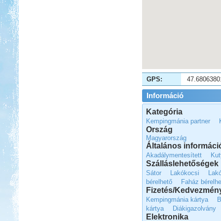
Beküldte:
Lekvar
nem lakóautós, de érdekes...
GPS:
47.6806380
Őrségi Csörgő Vendégház
Információ
Kategória
Kempingmánia partner
Ország
Magyarország
Általános informáci
Beküldte:
Piho
Akadálymentesített
Kut
főszer, aszer, fenyőszer...
Szálláslehetőségek
Toscana
Sátor
Lakókocsi
Lak
bérelhető
Faház bérelhe
Fizetés/Kedvezmén
Kempingmánia kártya
B
kártya
Diákigazolvány
Elektronika