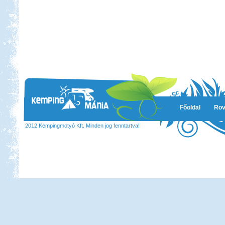
Beküldte:
Gazsy86
gyors kirándulás, horgászat,
pihenés, sörözés
Tisza-tavi vadkempingezés
Főoldal
Rov
Beküldte:
GaborApa
2012 Kempingmotyó Kft. Minden jog fenntartva!
Régóta kíváncsi voltam már erre a
vidékre ...
Budva-Tivat-Dubrovnik-
Mosztár-Szarajevó 2014