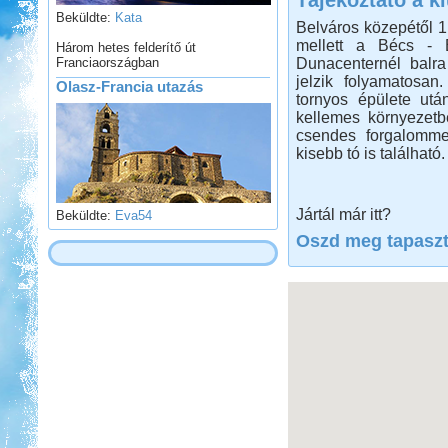
Beküldte:
Kata
Belváros közepétől 1.
Három hetes felderítő út
mellett a Bécs - 
Franciaországban
Dunacenternél balra
Olasz-Francia utazás
jelzik folyamatosan
tornyos épülete ut
kellemes környezetb
csendes forgalomme
kisebb tó is található.
Beküldte:
Eva54
Jártál már itt?
Világjáró nők lakóautóval...
Oszd meg tapaszta
Zalaszentgrót - Kavicsbánya
tó
Beküldte:
Pegi
...horgászatra és vadkempingre...
Kenya 2013