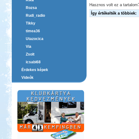
Rika
Hasznos volt ez a tartalom?
Rozsa
Így értékelték a többiek:
Rudi_radio
Tikky
timea36
Utazocica
Via
Zsolt
icsabi68
Érdekes képek
Videók