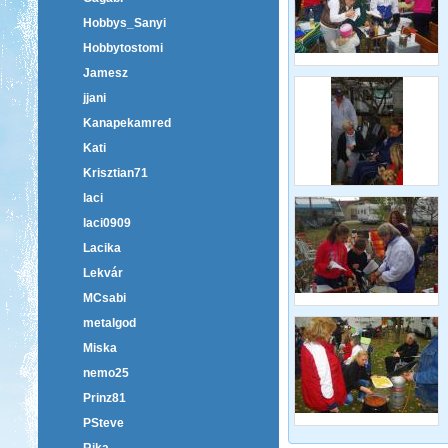
Hobbys_Sanyi
Hobbytostomi
Jamesz
jjani
Kanapekamred
Kati
Krisztian71
laci
laci0909
Lacika
Lekvár
MCsabi
metalgod
Miska
nemo25
Prinz81
PSteve