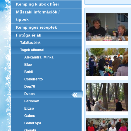
Kemping klubok hírei
Műszaki információk /
tippek
Kempinges receptek
Fotógalériák
Találkozóink
Tagok albumai
Alexandra_Minka
Blue
Boldi
Csiburento
Dep76
Dzsos
Feribmw
Erzso
Gabec
GaborApa
Gagabi