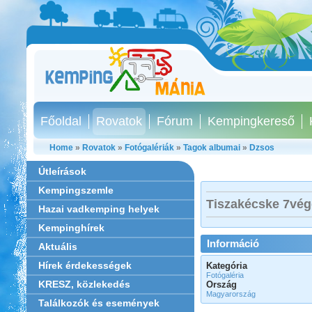
Főoldal
Rovatok
Fórum
Kempingkereső
Home
»
Rovatok
»
Fotógalériák
»
Tagok albumai
»
Dzsos
Útleírások
Kempingszemle
Tiszakécske 7vég
Hazai vadkemping helyek
Kempinghírek
Információ
Aktuális
Hírek érdekességek
Kategória
Fotógaléria
KRESZ, közlekedés
Ország
Magyarország
Találkozók és események