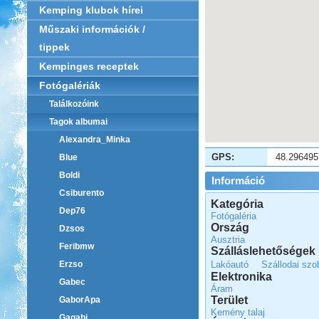
Kemping klubok hírei
Műszaki információk /
tippek
Kempinges receptek
Fotógalériák
Találkozóink
Tagok albumai
Alexandra_Minka
GPS:
48.296495
Blue
Boldi
Információ
Csiburento
Kategória
Dep76
Fotógaléria
Ország
Dzsos
Ausztria
Feribmw
Szálláslehetőségek
Lakóautó
Szállodai szo
Erzso
Elektronika
Gabec
Áram
Terület
GaborApa
Kemény talaj
Gagabi