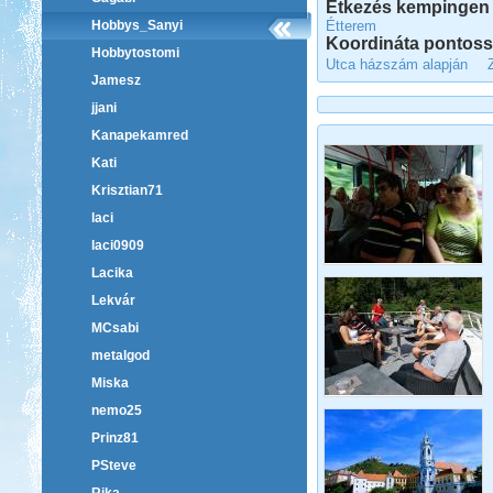
Étkezés kempingen 
Étterem
Hobbys_Sanyi
Koordináta pontos
Hobbytostomi
Utca házszám alapján
Jamesz
jjani
Kanapekamred
Kati
Krisztian71
laci
laci0909
Lacika
Lekvár
MCsabi
metalgod
Miska
nemo25
Prinz81
PSteve