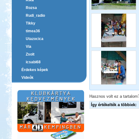
Rika
Rozsa
Rudi_radio
Tikky
timea36
Utazocica
Via
Zsolt
icsabi68
Érdekes képek
Videók
Hasznos volt ez a tartalom?
Így értékelték a többiek: