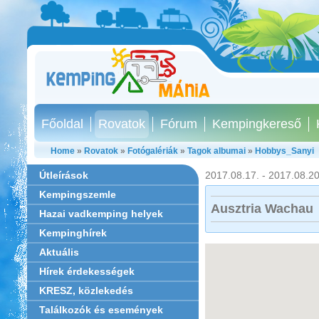
Főoldal
Rovatok
Fórum
Kempingkereső
Home
»
Rovatok
»
Fotógalériák
»
Tagok albumai
»
Hobbys_Sanyi
Útleírások
2017.08.17. - 2017.08.20
Kempingszemle
Ausztria Wachau
Hazai vadkemping helyek
Kempinghírek
Aktuális
Hírek érdekességek
KRESZ, közlekedés
Találkozók és események