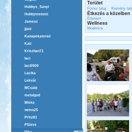
Terület
Hobbys_Sanyi
Füves talaj
Kemény tala
Étkezés a közelben
Hobbytostomi
Étterem
Jamesz
Wellness
Medence
jjani
Kanapekamred
Kati
Krisztian71
laci
laci0909
Lacika
Lekvár
MCsabi
metalgod
Miska
nemo25
Prinz81
PSteve