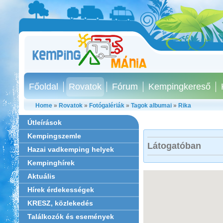
Főoldal
Rovatok
Fórum
Kempingkereső
Home
»
Rovatok
»
Fotógalériák
»
Tagok albumai
»
Rika
Útleírások
Kempingszemle
Látogatóban
Hazai vadkemping helyek
Kempinghírek
Aktuális
Hírek érdekességek
KRESZ, közlekedés
Találkozók és események