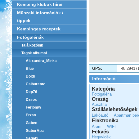
Kemping klubok hírei
Műszaki információk /
tippek
Kempinges receptek
Fotógalériák
Találkozóink
Tagok albumai
Alexandra_Minka
GPS:
48.29417
Blue
Boldi
Információ
Csiburento
Kategória
Dep76
Fotógaléria
Ország
Dzsos
Ausztria
Feribmw
Szálláslehetőségek
Lakóautó
Apartman bér
Erzso
Elektronika
Gabec
Áram
WIFI
GaborApa
Fekvés
Hegyvidék
Gagabi