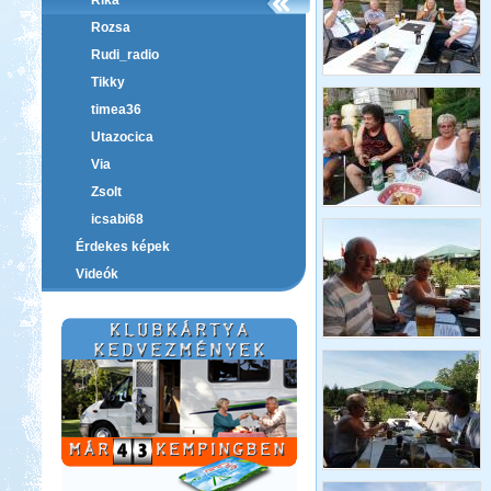
Rika
Rozsa
Rudi_radio
Tikky
timea36
Utazocica
Via
Zsolt
icsabi68
Érdekes képek
Videók