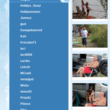
Hobbys_Sanyi
Hobbytostomi
Jamesz
jjani
Kanapekamred
Kati
Krisztian71
laci
laci0909
Lacika
Lekvár
MCsabi
metalgod
Miska
nemo25
Prinz81
PSteve