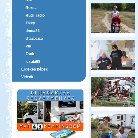
Rika
Rozsa
Rudi_radio
Tikky
timea36
Utazocica
Via
Zsolt
icsabi68
Érdekes képek
Videók