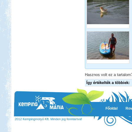
Hasznos volt ez a tartalom?
Így értékelték a többiek:
Főoldal
Rov
2012 Kempingmotyó Kft. Minden jog fenntartva!