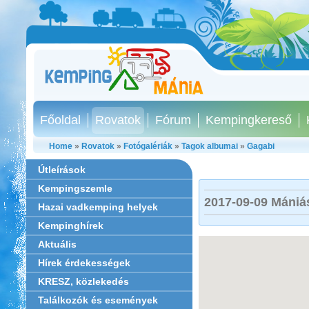
Főoldal
Rovatok
Fórum
Kempingkereső
Home
»
Rovatok
»
Fotógalériák
»
Tagok albumai
»
Gagabi
Útleírások
Kempingszemle
2017-09-09 Mániá
Hazai vadkemping helyek
Kempinghírek
Aktuális
Hírek érdekességek
KRESZ, közlekedés
Találkozók és események