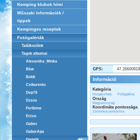
Kemping klubok hírei
Műszaki információk /
tippek
Kempinges receptek
Fotógalériák
Találkozóink
Tagok albumai
Alexandra_Minka
GPS:
47.2660091
Blue
Boldi
Információ
Csiburento
Kategória
Dep76
Horgászhely
Fotógaléria
Ország
Dzsos
Magyarország
Koordináta pontossága
Feribmw
Zoomolva pontosítva
Erzso
Gabec
GaborApa
Gagabi