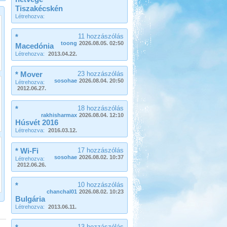
Tiszakécskén
Létrehozva:
Beküldte:
Nemo25
*
11 hozzászólás
1 nappal az indulás előtt Toscana
toong
2026.08.05. 02:50
Macedónia
lett a befutó....
Létrehozva:
2013.04.22.
Görögország-Albánia-
Montenegró
* Mover
23 hozzászólás
sosohae
2026.08.04. 20:50
Létrehozva:
2012.06.27.
*
18 hozzászólás
rakhisharmax
2026.08.04. 12:10
Húsvét 2016
Létrehozva:
2016.03.12.
Beküldte:
PSteve
ismét Görögországban nyaraltunk...
* Wi-Fi
17 hozzászólás
Hellas 2011
sosohae
2026.08.02. 10:37
Létrehozva:
2012.06.26.
*
10 hozzászólás
chanchal01
2026.08.02. 10:23
Bulgária
Létrehozva:
2013.06.11.
Beküldte:
Nemo25
13 hozzászólás