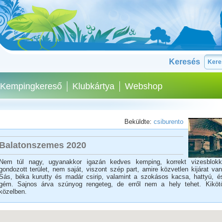
Keresés
Kempingkereső
Klubkártya
Webshop
Beküldte:
csiburento
Balatonszemes 2020
Nem túl nagy, ugyanakkor igazán kedves kemping, korrekt vizesblokk
gondozott terület, nem saját, viszont szép part, amire közvetlen kijárat van
Sás, béka kurutty és madár csirip, valamint a szokásos kacsa, hattyú, é
gém. Sajnos árva szúnyog rengeteg, de erről nem a hely tehet. Kiköt
közelben.