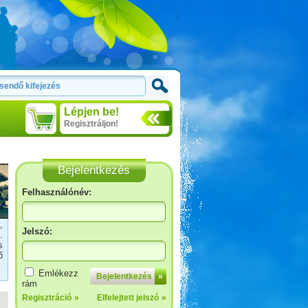
Lépjen be!
Regisztráljon!
Bejelentkezés
Felhasználónév:
,
Jelszó:
.
s
ő
Fertő-tó és Ausztria,
Emlékezz
Bejelentkezés
»
Mesepark.
rám
Regisztráció
»
Elfelejtett jelszó
»