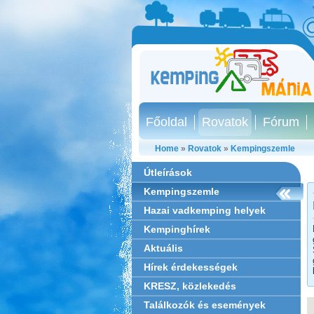
Főoldal
Rovatok
Fórum
Home
»
Rovatok
»
Kempingszemle
Útleírások
Kempingszemle
Hazai vadkemping helyek
Kempinghírek
Aktuális
Hírek érdekességek
KRESZ, közlekedés
Találkozók és események