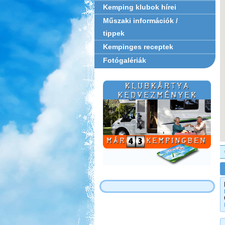
Kemping klubok hírei
Műszaki információk /
tippek
Kempinges receptek
Fotógalériák