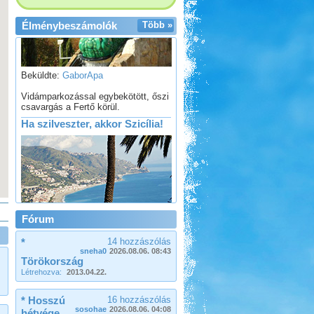
Élménybeszámolók
Több »
Beküldte:
GaborApa
Vidámparkozással egybekötött, őszi
csavargás a Fertő körül.
Ha szilveszter, akkor Szicília!
Beküldte:
Jamesz
Fórum
Ősszel egy átdorbézolt este után..
úgy döntöttünk, hogy.. kulturáltan
*
14 hozzászólás
töltjük a szilveszter éjszakáját
sneha0
2026.08.06. 08:43
Toscana
Törökország
Létrehozva:
2013.04.22.
* Hosszú
16 hozzászólás
sosohae
2026.08.06. 04:08
hétvége