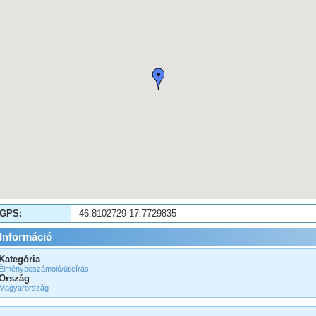
GPS:
46.8102729 17.7729835
Információ
Kategória
Élménybeszámoló/útleírás
Ország
Magyarország