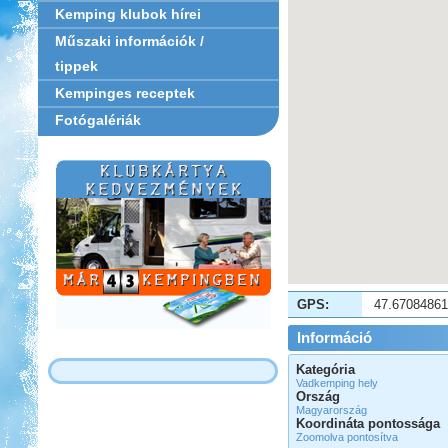
Kemping klubok hírei
Műszaki információk /
tippek
Kempinges receptek
Fotógalériák
GPS:
47.6708486
Információ
Kategória
Vadkemping hely
Ország
Magyarország
Koordináta pontossága
Zoomolva pontosítva