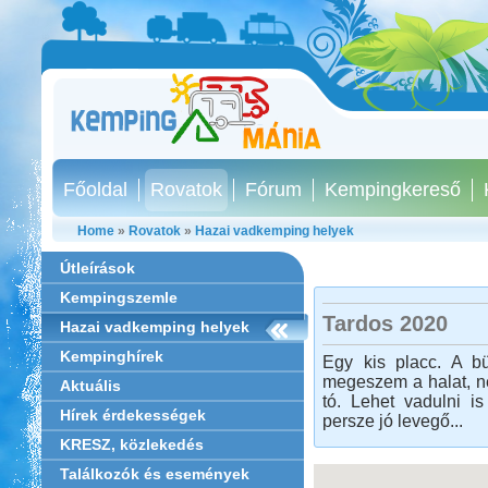
Főoldal
Rovatok
Fórum
Kempingkereső
Home
»
Rovatok
»
Hazai vadkemping helyek
Útleírások
Kempingszemle
Tardos 2020
Hazai vadkemping helyek
Kempinghírek
Egy kis placc. A b
megeszem a halat, n
Aktuális
tó. Lehet vadulni i
Hírek érdekességek
persze jó levegő...
KRESZ, közlekedés
Találkozók és események